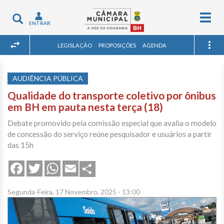
Togg
Toggle
ENTRAR
navig
navigation
LEGISLAÇÃO
PROPOSIÇÕES
AGENDA
AUDIÊNCIA PÚBLICA
Qualidade do transporte coletivo por ônibus
em BH em pauta nesta terça (18)
Debate promovido pela comissão especial que avalia o modelo
de concessão do serviço reúne pesquisador e usuários a partir
das 15h
Share
Facebook
Twitter
WhatsApp
Email
Segunda-Feira, 17 Novembro, 2025 - 13:00