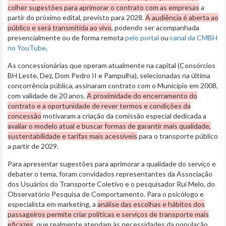
colher sugestões para aprimorar o contrato com as empresas
a
partir do próximo edital, previsto para 2028.
A audiência é aberta ao
público e será transmitida ao vivo
, podendo ser acompanhada
presencialmente ou de forma remota
pelo portal
ou
canal da CMBH
no YouTube
.
As concessionárias que operam atualmente na capital (Consórcios
BH Leste, Dez, Dom Pedro II e Pampulha), selecionadas na última
concorrência pública, assinaram contrato com o Município em 2008,
com validade de 20 anos.
A proximidade do encerramento do
contrato e a oportunidade de rever termos e condições da
concessão
motivaram a criação da comissão especial dedicada a
avaliar o modelo atual e buscar formas de garantir mais qualidade,
sustentabilidade e tarifas mais acessíveis
para o transporte público
a partir de 2029.
Para apresentar sugestões para aprimorar a qualidade do serviço e
debater o tema, foram convidados representantes da Associação
dos Usuários do Transporte Coletivo e o pesquisador Rui Melo, do
Observatório Pesquisa de Comportamento. Para o psicólogo e
especialista em marketing, a
análise das escolhas e hábitos dos
passageiros permite criar políticas e serviços de transporte mais
eficazes
, que realmente atendam às necessidades da população.