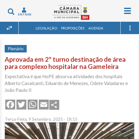
Togg
Toggle
ENTRAR
navig
navigation
LEGISLAÇÃO
PROPOSIÇÕES
AGENDA
Plenário
Aprovada em 2º turno destinação de área
para complexo hospitalar na Gameleira
Expectativa é que HoPE absorva atividades dos hospitais
Alberto Cavalcanti, Eduardo de Menezes, Odete Valadares e
João Paulo II
Share
Facebook
Twitter
WhatsApp
Email
Terça-Feira, 9 Setembro, 2025 - 18:15