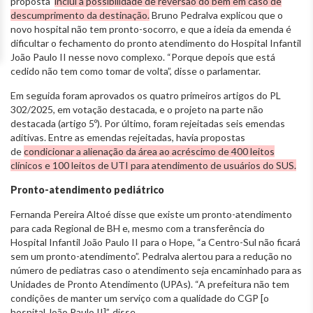
proposta
inclui a possibilidade de reversão do bem em caso de
descumprimento da destinação.
Bruno Pedralva explicou que o
novo hospital não tem pronto-socorro, e que a ideia da emenda é
dificultar o fechamento do pronto atendimento do Hospital Infantil
João Paulo II nesse novo complexo. “Porque depois que está
cedido não tem como tomar de volta”, disse o parlamentar.
Em seguida foram aprovados os quatro primeiros artigos do PL
302/2025, em votação destacada, e o projeto na parte não
destacada (artigo 5º). Por último, foram rejeitadas seis emendas
aditivas. Entre as emendas rejeitadas, havia propostas
de
condicionar a alienação da área ao acréscimo de 400 leitos
clínicos e 100 leitos de UTI para atendimento de usuários do SUS.
Pronto-atendimento pediátrico
Fernanda Pereira Altoé disse que existe um pronto-atendimento
para cada Regional de BH e, mesmo com a transferência do
Hospital Infantil João Paulo II para o Hope, “a Centro-Sul não ficará
sem um pronto-atendimento”. Pedralva alertou para a redução no
número de pediatras caso o atendimento seja encaminhado para as
Unidades de Pronto Atendimento (UPAs). “A prefeitura não tem
condições de manter um serviço com a qualidade do CGP [o
hospital João Paulo II]”, disse.