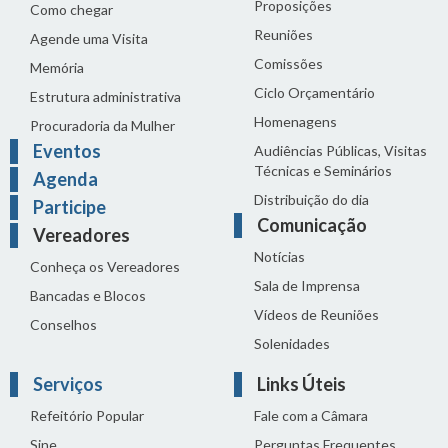
Proposições
Como chegar
Reuniões
Agende uma Visita
Comissões
Memória
Ciclo Orçamentário
Estrutura administrativa
Homenagens
Procuradoria da Mulher
Eventos
Audiências Públicas, Visitas
Técnicas e Seminários
Agenda
Distribuição do dia
Participe
Comunicação
Vereadores
Notícias
Conheça os Vereadores
Sala de Imprensa
Bancadas e Blocos
Vídeos de Reuniões
Conselhos
Solenidades
Serviços
Links Úteis
Refeitório Popular
Fale com a Câmara
Sine
Perguntas Frequentes