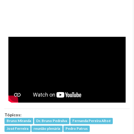
Tópicos:
Bruno Miranda
Dr. Bruno Pedralva
Fernanda Pereira Altoé
José Ferreira
reunião plenária
Pedro Patrus