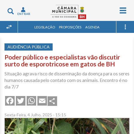
Togg
Toggle
ENTRAR
navig
navigation
LEGISLAÇÃO
PROPOSIÇÕES
AGENDA
AUDIÊNCIA PÚBLICA
Poder público e especialistas vão discutir
surto de esporotricose em gatos de BH
Situação agrava risco de disseminação da doença para os seres
humanos causada pelo contato com os animais. Encontro é no
dia 7/7
Share
Facebook
Twitter
WhatsApp
Email
Sexta-Feira, 4 Julho, 2025 - 15:15