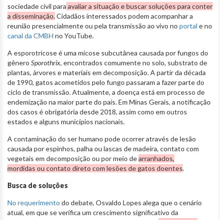
sociedade civil para
avaliar a situação e buscar soluções para conter
a disseminação.
Cidadãos interessados podem acompanhar a
reunião presencialmente ou pela transmissão ao vivo no
portal
e no
canal da CMBH
no YouTube.
A esporotricose é uma micose subcutânea causada por fungos do
gênero
Sporothrix
, encontrados comumente no solo, substrato de
plantas, árvores e materiais em decomposição. A partir da década
de 1990, gatos acometidos pelo fungo passaram a fazer parte do
ciclo de transmissão. Atualmente, a doença está em processo de
endemização na maior parte do país. Em Minas Gerais, a notificação
dos casos é obrigatória desde 2018, assim como em outros
estados e alguns municípios nacionais.
A contaminação do ser humano pode ocorrer através de lesão
causada por espinhos, palha ou lascas de madeira, contato com
vegetais em decomposição ou por meio de
arranhados,
mordidas ou contato direto com lesões de gatos doentes
.
Busca de soluções
No requerimento
do debate, Osvaldo Lopes alega que o cenário
atual, em que se verifica um crescimento significativo da