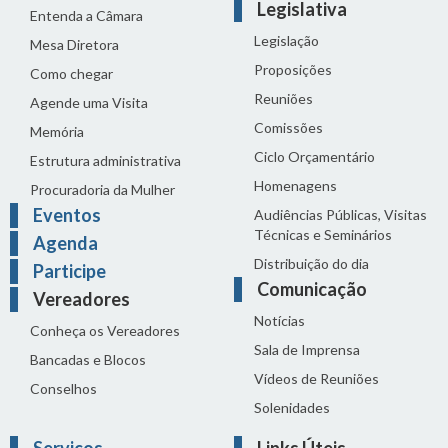
Legislativa
Entenda a Câmara
Legislação
Mesa Diretora
Proposições
Como chegar
Reuniões
Agende uma Visita
Comissões
Memória
Ciclo Orçamentário
Estrutura administrativa
Homenagens
Procuradoria da Mulher
Eventos
Audiências Públicas, Visitas
Técnicas e Seminários
Agenda
Distribuição do dia
Participe
Comunicação
Vereadores
Notícias
Conheça os Vereadores
Sala de Imprensa
Bancadas e Blocos
Vídeos de Reuniões
Conselhos
Solenidades
Serviços
Links Úteis