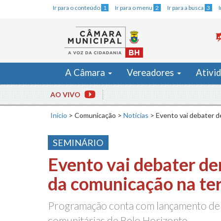
Ir para o conteúdo
1
Ir para o menu
2
Ir para a busca
3
A Câmara
Vereadores
Ativi
AO VIVO
Início
>
Comunicação
>
Notícias
>
Evento vai debater d
SEMINÁRIO
Evento vai debater d
da comunicação na ter
Programação conta com lançamento de l
comunitárias de Belo Horizonte