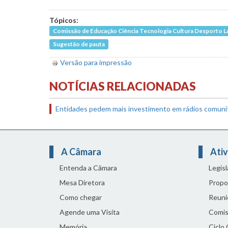
Tópicos:
Comissão de Educação Ciência Tecnologia Cultura Desporto L
Sugestão de pauta
Versão para impressão
NOTÍCIAS RELACIONADAS
Entidades pedem mais investimento em rádios comuni
A Câmara
Ativ
Entenda a Câmara
Legis
Mesa Diretora
Propo
Como chegar
Reuni
Agende uma Visita
Comis
Memória
Ciclo