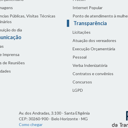
nagens
Internet Popular
cias Públicas, Visitas Técnicas
Ponto de atendimento à mulhe
inários
Transparência
buição do dia
Licitações
unicação
Atuação dos vereadores
as
Execução Orçamentária
de Imprensa
Pessoal
s de Reuniões
Verba Indenizatória
idades
Contratos e convênios
Concursos
LGPD
Av. dos Andradas, 3.100 - Santa Efigênia
CEP: 30260-900 - Belo Horizonte - MG
Como chegar