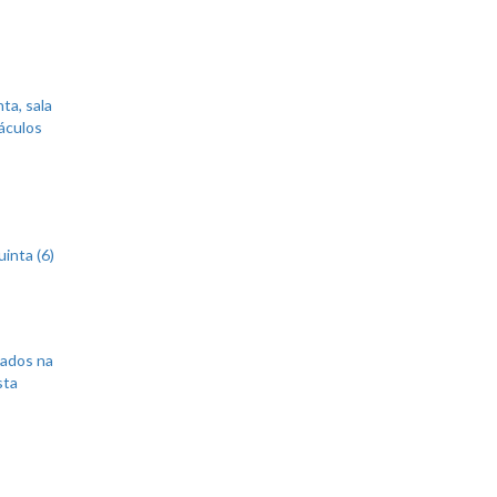
ta, sala
áculos
inta (6)
sados na
sta