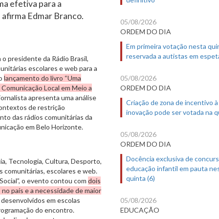
ma efetiva para a
, afirma Edmar Branco.
05/08/2026
ORDEM DO DIA
Em primeira votação nesta quin
reservada a autistas em espet
o presidente da Rádio Brasil,
unitárias escolares e web para a
 o
lançamento do livro “Uma
05/08/2026
na Comunicação Local em Meio a
ORDEM DO DIA
 jornalista apresenta uma análise
Criação de zona de incentivo à
ontextos de restrição
inovação pode ser votada na qu
nto das rádios comunitárias da
unicação em Belo Horizonte.
05/08/2026
ORDEM DO DIA
Docência exclusiva de concur
, Tecnologia, Cultura, Desporto,
educação infantil em pauta ne
s comunitárias, escolares e web.
quinta (6)
Social”, o evento contou com
dois
 no país e a necessidade de maior
s desenvolvidos em escolas
05/08/2026
programação do encontro.
EDUCAÇÃO