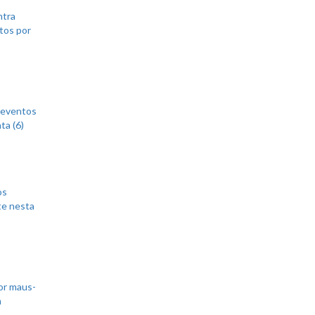
ntra
tos por
 eventos
ta (6)
os
te nesta
or maus-
m