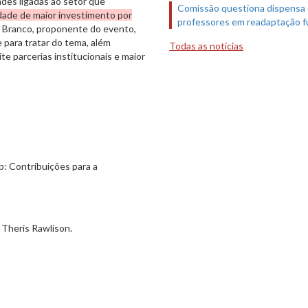
des ligadas ao setor que
Comissão questiona dispensa
ade de maior investimento por
professores em readaptação f
r Branco, proponente do evento,
para tratar do tema, além
Todas as notícias
te parcerias institucionais e maior
b: Contribuições para a
 Theris Rawlison.