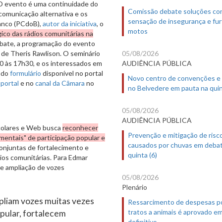
O evento é uma continuidade do
Comissão debate soluções co
comunicação alternativa e os
sensação de insegurança e fur
ranco (PCdoB),
autor da iniciativa
, o
motos
ico das rádios comunitárias na
ebate, a programação do evento
, de Theris Rawlison. O seminário
05/08/2026
0 às 17h30, e os interessados em
AUDIÊNCIA PÚBLICA
o do
formulário
disponível no portal
Novo centro de convenções e
o
portal
e no
canal da Câmara
no
no Belvedere em pauta na quin
05/08/2026
AUDIÊNCIA PÚBLICA
scolares e Web busca
reconhecer
Prevenção e mitigação de risc
entais" de participação popular e
causados por chuvas em deba
onjuntas de fortalecimento e
quinta (6)
dios comunitárias. Para Edmar
e ampliação de vozes
05/08/2026
Plenário
mpliam vozes muitas vezes
Ressarcimento de despesas p
tratos a animais é aprovado e
opular, fortalecem
definitivo