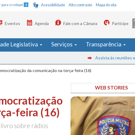
Ir para o rodapé
4
Acessibilidade
Alto contraste
Mapa do site
Eventos
Agenda
Fale com a Câmara
Participe
dade Legislativa
Serviços
Transparência
Assista às reuniões em temp
emocratização da comunicação na terça-feira (16)
WEB STORIES
emocratização
ça-feira (16)
ivro sobre rádios