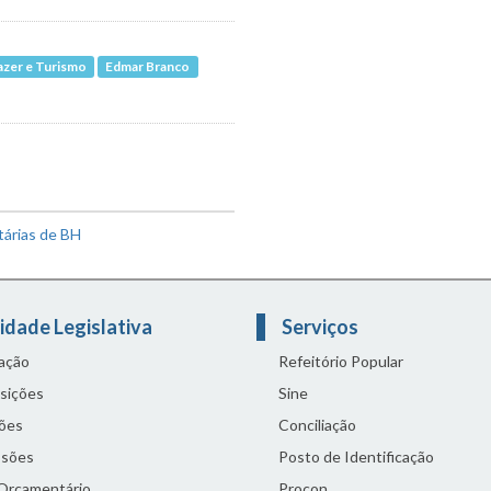
azer e Turismo
Edmar Branco
tárias de BH
idade Legislativa
Serviços
lação
Refeitório Popular
sições
Sine
ões
Conciliação
sões
Posto de Identificação
 Orçamentário
Procon