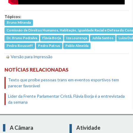
Tópicos:
Bruno Miranda
Comissão de Direitos Humanos, Habitação, Igualdade Racial e Defesa do Co
Dr. Bruno Pedralva
Flávia Borja
Iza Lourença
Juhlia Santos
Luiza Dul
Pedro Rousseff
Pedro Patrus
Pablo Almeida
Versão para impressão
NOTÍCIAS RELACIONADAS
Texto que proíbe pessoas trans em eventos esportivos tem
parecer favorável
Líder da Frente Parlamentar Cristã, Flávia Borja é a entrevistada
da semana
A Câmara
Atividade