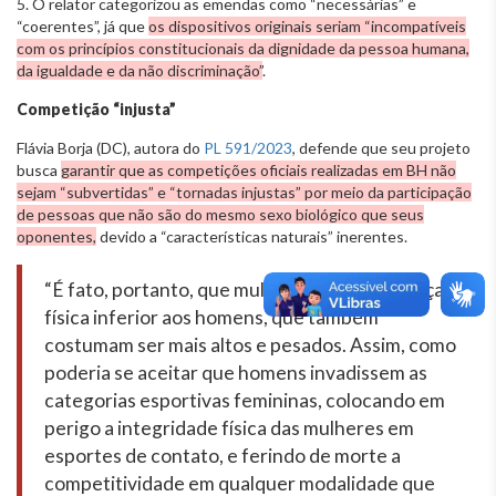
5. O relator categorizou as emendas como “necessárias” e
“coerentes”, já que
os dispositivos originais seriam “incompatíveis
com os princípios constitucionais da dignidade da pessoa humana,
da igualdade e da não discriminação”
.
Competição “injusta”
Flávia Borja (DC), autora do
PL 591/2023
, defende que seu projeto
busca
garantir que as competições oficiais realizadas em BH não
sejam “subvertidas” e “tornadas injustas” por meio da participação
de pessoas que não são do mesmo sexo biológico que seus
oponentes,
devido a “características naturais” inerentes.
“É fato, portanto, que mulheres possuem força
física inferior aos homens, que também
costumam ser mais altos e pesados. Assim, como
poderia se aceitar que homens invadissem as
categorias esportivas femininas, colocando em
perigo a integridade física das mulheres em
esportes de contato, e ferindo de morte a
competitividade em qualquer modalidade que