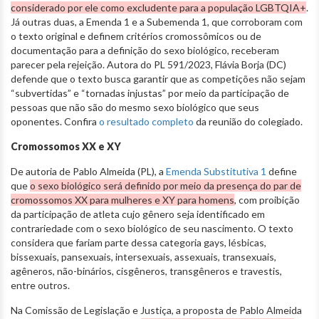
considerado por ele como excludente para a população LGBTQIA+
.
Já outras duas, a Emenda 1 e a Subemenda 1, que corroboram com
o texto original e definem critérios cromossômicos ou de
documentação para a definição do sexo biológico, receberam
parecer pela rejeição. Autora do PL 591/2023, Flávia Borja (DC)
defende que o texto busca garantir que as competições não sejam
“subvertidas” e “tornadas injustas” por meio da participação de
pessoas que não são do mesmo sexo biológico que seus
oponentes. Confira
o resultado completo
da reunião do colegiado.
Cromossomos XX e XY
De autoria de Pablo Almeida (PL), a
Emenda Substitutiva 1
define
que
o sexo biológico será definido por meio da presença do par de
cromossomos XX para mulheres e XY para homens
, com proibição
da participação de atleta cujo gênero seja identificado em
contrariedade com o sexo biológico de seu nascimento. O texto
considera que fariam parte dessa categoria gays, lésbicas,
bissexuais, pansexuais, intersexuais, assexuais, transexuais,
agêneros, não-binários, cisgêneros, transgêneros e travestis,
entre outros.
Na Comissão de Legislação e Justiça, a proposta de Pablo Almeida