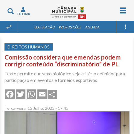
Togg
Toggle
ENTRAR
navig
navigation
LEGISLAÇÃO
PROPOSIÇÕES
AGENDA
DIREITOS HUMANOS
Comissão considera que emendas podem
corrigir conteúdo “discriminatório” de PL
Texto permite que sexo biológico seja critério definidor para
participação em eventos e torneios esportivos
Share
Facebook
Twitter
WhatsApp
Email
Terça-Feira, 15 Julho, 2025 - 17:45