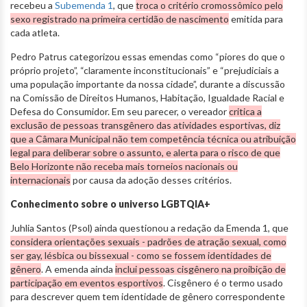
recebeu a
Subemenda 1
, que
troca o critério cromossômico pelo
sexo registrado na primeira certidão de nascimento
emitida para
cada atleta.
Pedro Patrus categorizou essas emendas como “piores do que o
próprio projeto”, “claramente inconstitucionais” e “prejudiciais a
uma população importante da nossa cidade”, durante a discussão
na Comissão de Direitos Humanos, Habitação, Igualdade Racial e
Defesa do Consumidor. Em seu parecer, o vereador
critica a
exclusão de pessoas transgênero das atividades esportivas, diz
que a Câmara Municipal não tem competência técnica ou atribuição
legal para deliberar sobre o assunto, e alerta para o risco de que
Belo Horizonte não receba mais torneios nacionais ou
internacionais
por causa da adoção desses critérios.
Conhecimento sobre o universo LGBTQIA+
Juhlia Santos (Psol) ainda questionou a redação da Emenda 1, que
considera orientações sexuais - padrões de atração sexual, como
ser gay, lésbica ou bissexual - como se fossem identidades de
gênero
. A emenda ainda
inclui pessoas cisgênero na proibição de
participação em eventos esportivos
. Cisgênero é o termo usado
para descrever quem tem identidade de gênero correspondente