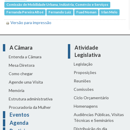
Comissão de Mobilidade Urbana, Indústria, Comércio e Serviços
Fernanda Pereira Altoé
Fernando Luiz
Fuad Noman
Irlan Melo
Versão para impressão
A Câmara
Atividade
Legislativa
Entenda a Câmara
Legislação
Mesa Diretora
Proposições
Como chegar
Reuniões
Agende uma Visita
Comissões
Memória
Ciclo Orçamentário
Estrutura administrativa
Homenagens
Procuradoria da Mulher
Eventos
Audiências Públicas, Visitas
Técnicas e Seminários
Agenda
Distribuição do dia