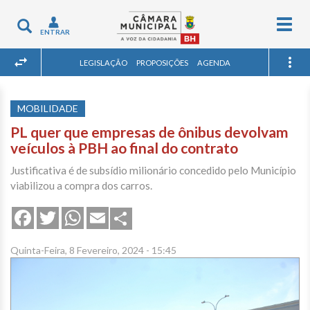
Togg
Toggle
ENTRAR
navig
navigation
LEGISLAÇÃO
PROPOSIÇÕES
AGENDA
MOBILIDADE
PL quer que empresas de ônibus devolvam
veículos à PBH ao final do contrato
Justificativa é de subsídio milionário concedido pelo Município
viabilizou a compra dos carros.
Share
Facebook
Twitter
WhatsApp
Email
Quinta-Feira, 8 Fevereiro, 2024 - 15:45