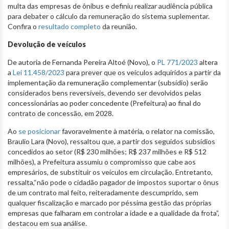
multa das empresas de ônibus e definiu realizar audiência pública
para debater o cálculo da remuneração do sistema suplementar.
Confira o
resultado completo
da reunião.
Devolução de veículos
De autoria de Fernanda Pereira Altoé (Novo), o
PL 771/2023
altera
a
Lei 11.458/2023
para prever que os veículos adquiridos a partir da
implementação da remuneração complementar (subsídio) serão
considerados bens reversíveis, devendo ser devolvidos pelas
concessionárias ao poder concedente (Prefeitura) ao final do
contrato de concessão, em 2028.
Ao
se posicionar
favoravelmente à matéria, o relator na comissão,
Braulio Lara (Novo), ressaltou que, a partir dos seguidos subsídios
concedidos ao setor (R$ 230 milhões; R$ 237 milhões e R$ 512
milhões), a Prefeitura assumiu o compromisso que cabe aos
empresários, de substituir os veículos em circulação. Entretanto,
ressalta,“não pode o cidadão pagador de impostos suportar o ônus
de um contrato mal feito, reiteradamente descumprido, sem
qualquer fiscalização e marcado por péssima gestão das próprias
empresas que falharam em controlar a idade e a qualidade da frota”,
destacou em sua análise.