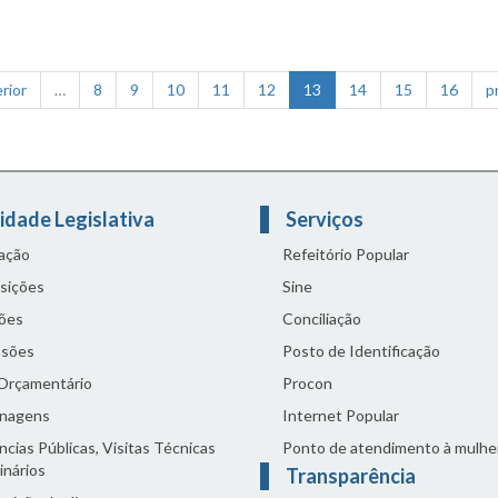
sporte escolar
rior
…
8
9
10
11
12
13
14
15
16
p
idade Legislativa
Serviços
lação
Refeitório Popular
sições
Sine
ões
Conciliação
sões
Posto de Identificação
 Orçamentário
Procon
nagens
Internet Popular
cias Públicas, Visitas Técnicas
Ponto de atendimento à mulhe
inários
Transparência