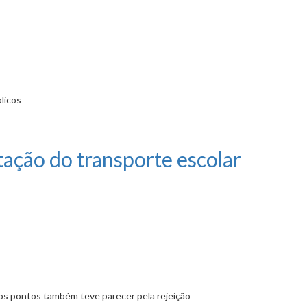
blicos
mento de ruas sem saída
itação do transporte escolar
nos pontos também teve parecer pela rejeição