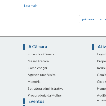
Leia mais
sobre Comissão é contrária à licitação do tran
primeira
ante
A Câmara
Ativ
Entenda a Câmara
Legis
Mesa Diretora
Propo
Como chegar
Reuni
Agende uma Visita
Comis
Memória
Ciclo
Estrutura administrativa
Home
Procuradoria da Mulher
Audiên
e Sem
Eventos