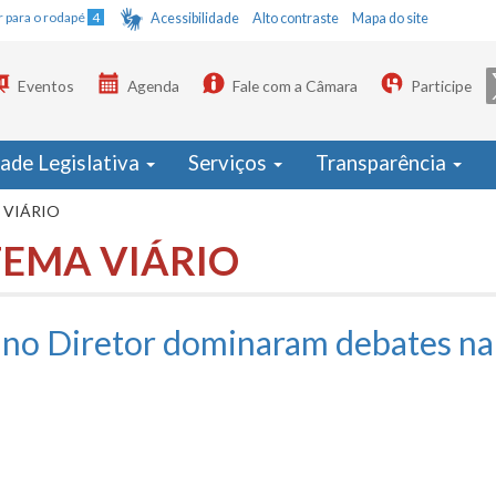
Ir para o rodapé
4
Acessibilidade
Alto contraste
Mapa do site
Eventos
Agenda
Fale com a Câmara
Participe
dade Legislativa
Serviços
Transparência
 VIÁRIO
TEMA VIÁRIO
lano Diretor dominaram debates n