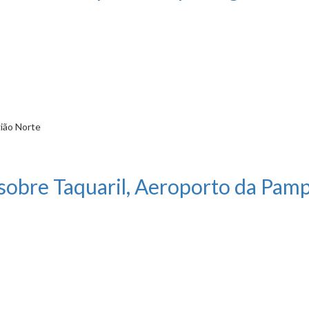
gião Norte
te de passageiros sem licença
sobre Taquaril, Aeroporto da Pamp