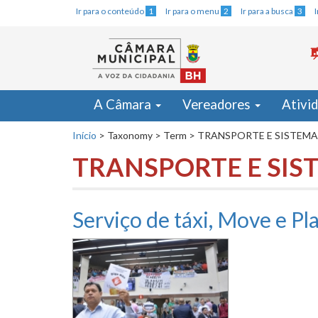
Ir para o conteúdo
1
Ir para o menu
2
Ir para a busca
3
A Câmara
Vereadores
Ativi
Início
>
Taxonomy
>
Term
>
TRANSPORTE E SISTEMA
TRANSPORTE E SIS
Serviço de táxi, Move e P