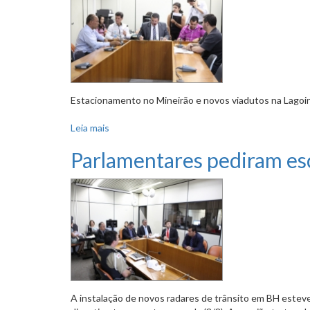
Estacionamento no Mineirão e novos viadutos na Lagoin
Leia mais
sobre PL que proíbe aplicativos como Uber re
Parlamentares pediram esc
A instalação de novos radares de trânsito em BH estev