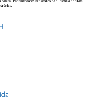
da capital. Parlamentares presentes na audiência pediram
trônica.
BH
ída