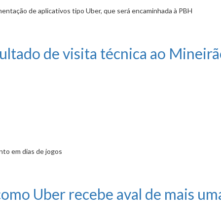
entação de aplicativos tipo Uber, que será encaminhada à PBH
, Aeroporto da Pampulha e bares
ltado de visita técnica ao Mineir
nto em dias de jogos
a técnica ao Mineirão
 como Uber recebe aval de mais u