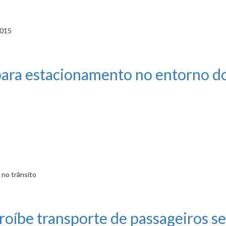
2015
dominaram debates na comissão
s para estacionamento no entorno d
 no trânsito
namento no entorno do Mineirão
oíbe transporte de passageiros se