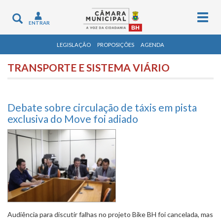
Togg
Toggle
ENTRAR
navig
navigation
LEGISLAÇÃO
PROPOSIÇÕES
AGENDA
TRANSPORTE E SISTEMA VIÁRIO
Debate sobre circulação de táxis em pista
exclusiva do Move foi adiado
Audiência para discutir falhas no projeto Bike BH foi cancelada, mas