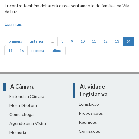
Encontro também debaterá o reassentamento de famílias na Vila
da Luz
Leia mais
sobre Comissão irá realizar audiência para discutir
travessia na MGC-262
primeira
anterior
…
8
9
10
11
12
13
14
15
16
próxima
última
A Câmara
Atividade
Legislativa
Entenda a Câmara
Legislação
Mesa Diretora
Proposições
Como chegar
Reuniões
Agende uma Visita
Comissões
Memória