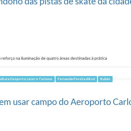
dono das pistas de skate da cidad
 reforço na iluminação de quatro áreas destinadas à prática
ultura Desporto Lazer e Turismo
Fernanda Pereira Altoé
Rubão
as de skate da cidade
rem usar campo do Aeroporto Carl