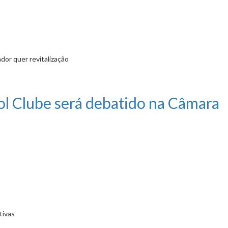
dor quer revitalização
o do Aeroporto Carlos Prates
 Clube será debatido na Câmara
tivas