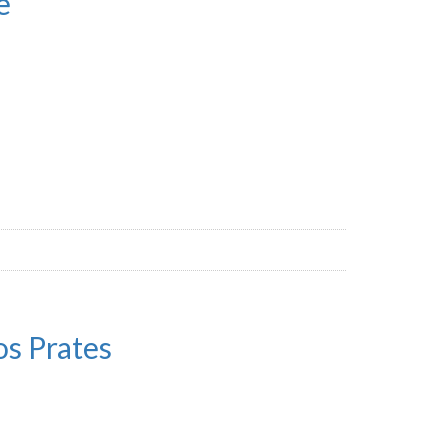
e
os Prates