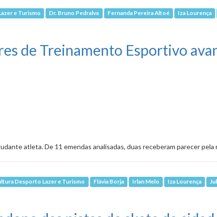
Lazer e Turismo
Dr. Bruno Pedralva
Fernanda Pereira Altoé
Iza Lourença
re quadras e campos de futebol de BH
res de Treinamento Esportivo ava
studante atleta. De 11 emendas analisadas, duas receberam parecer pela 
ltura Desporto Lazer e Turismo
Flávia Borja
Irlan Melo
Iza Lourença
Ju
entros Escolares de Treinamento Esportivo avança em 2º turno