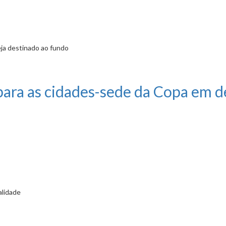
ja destinado ao fundo
scolar foi tema na Comissão de Educação
 para as cidades-sede da Copa em 
alidade
des-sede da Copa em debate