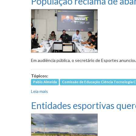
População reclama de aban
Em audiência pública, o secretário de Esportes anunciou
Tópicos:
Pablo Almeida
Comissão de Educação Ciência Tecnologia C
Leia mais
sobre População reclama de abandono das pist
Entidades esportivas que