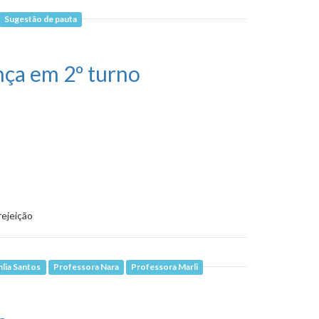
Sugestão de pauta
nça em 2º turno
rejeição
hlia Santos
Professora Nara
Professora Marli