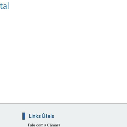
tal
Links Úteis
Fale com a Câmara