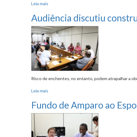
Leia mais
sobre Campo do Pompeia Futebol Clube será 
Audiência discutiu constr
Risco de enchentes, no entanto, podem atrapalhar a ob
Leia mais
sobre Audiência discutiu construção de campo
Fundo de Amparo ao Espor