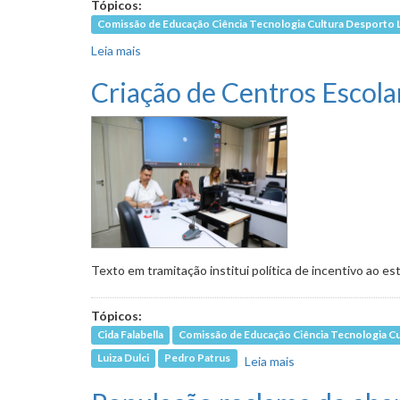
Tópicos:
Comissão de Educação Ciência Tecnologia Cultura Desporto 
Leia mais
sobre Vereadores pedem esclarecimentos sob
Criação de Centros Escola
Texto em tramitação institui política de incentivo ao e
Tópicos:
Cida Falabella
Comissão de Educação Ciência Tecnologia Cu
Luiza Dulci
Pedro Patrus
Leia mais
sobre Criação de C