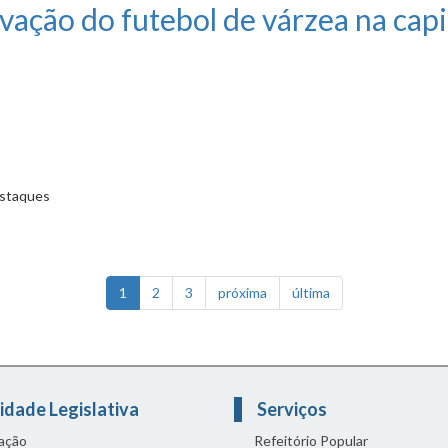
ação do futebol de várzea na capi
estaques
ol de várzea na capital
1
2
3
próxima
última
idade Legislativa
Serviços
lação
Refeitório Popular