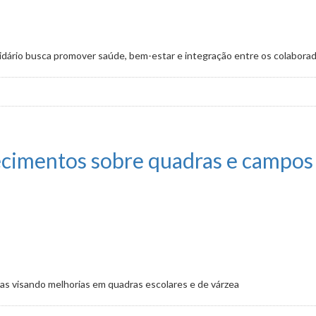
olidário busca promover saúde, bem-estar e integração entre os colabora
este domingo (26/4), a partir das 8h
cimentos sobre quadras e campos 
as visando melhorias em quadras escolares e de várzea