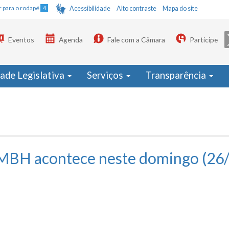
Ir para o rodapé
4
Acessibilidade
Alto contraste
Mapa do site
Eventos
Agenda
Fale com a Câmara
Participe
dade Legislativa
Serviços
Transparência
BH acontece neste domingo (26/4)