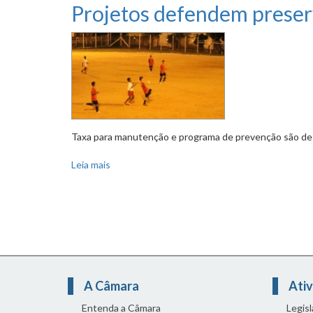
Projetos defendem preserv
Taxa para manutenção e programa de prevenção são d
Leia mais
sobre Projetos defendem preservação do futeb
A Câmara
Ativ
Entenda a Câmara
Legis