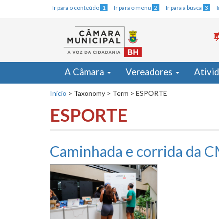
Ir para o conteúdo
1
Ir para o menu
2
Ir para a busca
3
A Câmara
Vereadores
Ativi
Início
>
Taxonomy
>
Term
>
ESPORTE
ESPORTE
Caminhada e corrida da CM