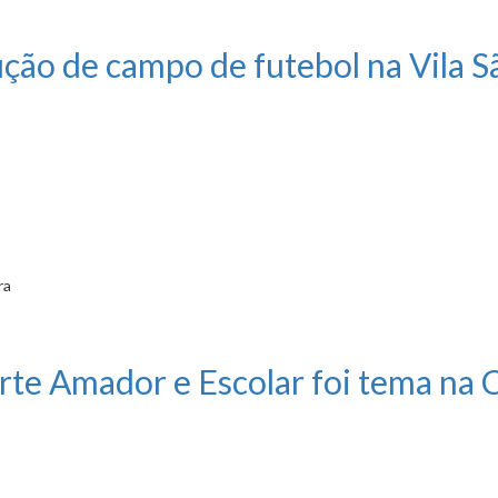
debatido na Câmara
ução de campo de futebol na Vila 
ra
 de futebol na Vila São Tomás
te Amador e Escolar foi tema na