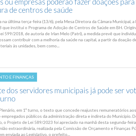
s ou empresas poderão fazer doações para
ura de centros de saúde
a na úlltima terça-feira (13/6), pela Mesa Diretora da Câmara Municipal, a 
 que institui o Programa de Adoção de Centros de Saúde em BH. Origin
ei 599/2018, de autoria de Irlan Melo (Patri), a medida prevê que indivíd
ssam contribuir com a melhoria da saúde na capital, a partir da doação d
teriais às unidades, bem como...
TO E FINANÇAS
e dos servidores municipais já pode ser vo
turno
a Plenário, em 1º turno, o texto que concede reajustes remuneratórios ao
e empregados públicos da administração direta e indireta do Município. D
o, o Projeto de Lei 589/2023 foi apreciado na manhã desta segunda-feira 
nião extraordinária, realizada pela Comissão de Orçamento e Finanças Pú
 enviada ao Legislativo, o prefeito...