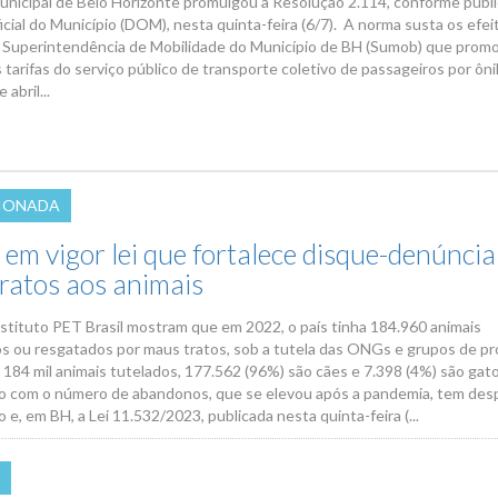
nicipal de Belo Horizonte promulgou a Resolução 2.114, conforme publ
icial do Município (DOM), nesta quinta-feira (6/7). A norma susta os efei
a Superintendência de Mobilidade do Município de BH (Sumob) que prom
 tarifas do serviço público de transporte coletivo de passageiros por ôn
abril...
CIONADA
 em vigor lei que fortalece disque-denúncia
ratos aos animais
stituto PET Brasil mostram que em 2022, o país tinha 184.960 animais
 ou resgatados por maus tratos, sob a tutela das ONGs e grupos de pr
 184 mil animais tutelados, 177.562 (96%) são cães e 7.398 (4%) são gato
 com o número de abandonos, que se elevou após a pandemia, tem des
e, em BH, a Lei 11.532/2023, publicada nesta quinta-feira (...