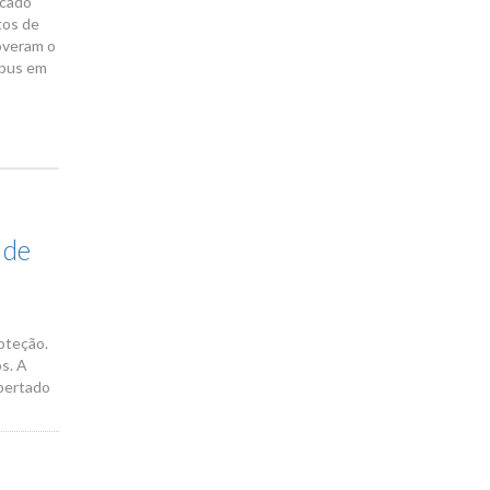
icado
tos de
overam o
ibus em
 de
oteção.
s. A
pertado