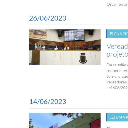
Orçamento e
26/06/2023
PLENÁRI
Veread
projeto
Em reunião 
requeriment
turno, o qu
vereadores,
Lei 606/202
14/06/2023
LEI EM V