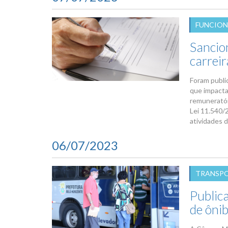
FUNCION
Sancion
carreir
Foram public
que impacta
remuneratór
Lei 11.540/2
atividades d
06/07/2023
TRANSPO
Public
de ôni