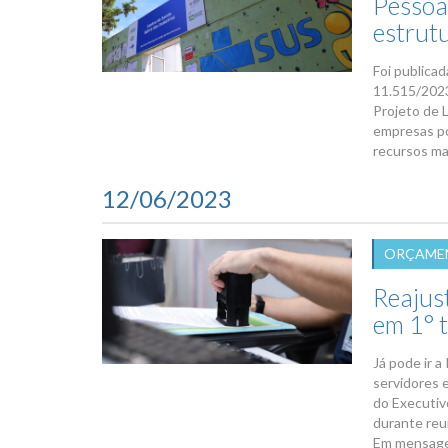
Pessoa
estrut
Foi publicad
11.515/2023
Projeto de L
empresas po
recursos ma
12/06/2023
ORÇAMEN
Reajust
em 1° 
Já pode ir 
servidores 
do Executiv
durante reu
Em mensagem