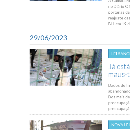
A Câmara Mu
no Diário Of
portarias d
reajuste das
BH, em 19 de 
29/06/2023
LEI SAN
Já está
maus-t
Dados do In
abandonados
Dos mais de
preocupação
preocupação 
NOVA LEI