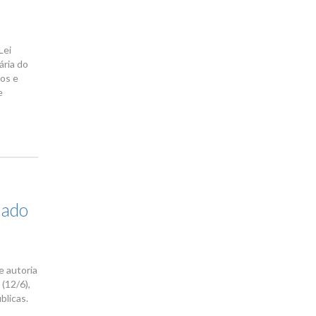
Lei
ária do
uos e
e
tado
s
e autoria
(12/6),
blicas.