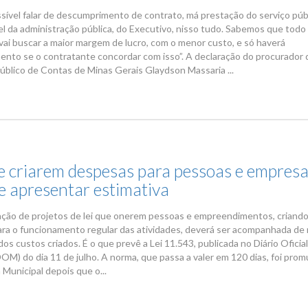
ssível falar de descumprimento de contrato, má prestação do serviço pú
pel da administração pública, do Executivo, nisso tudo. Sabemos que todo
vai buscar a maior margem de lucro, com o menor custo, e só haverá
nto se o contratante concordar com isso”. A declaração do procurador 
Público de Contas de Minas Gerais Glaydson Massaria ...
e criarem despesas para pessoas e empres
e apresentar estimativa
ção de projetos de lei que onerem pessoas e empreendimentos, criand
ra o funcionamento regular das atividades, deverá ser acompanhada de r
os custos criados. É o que prevê a Lei 11.543, publicada no Diário Oficia
OM) do dia 11 de julho. A norma, que passa a valer em 120 dias, foi pro
Municipal depois que o...