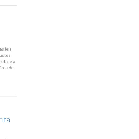
as leis
justes
eta, e a
 área de
ifa