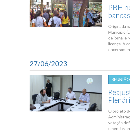
PBH no
bancas 
Originada na
Município (
de jornal e
licença. A 
encerrament
27/06/2023
REUNIÃO
Reajust
Plenári
O projeto d
Administraç
votação def
emendas ana