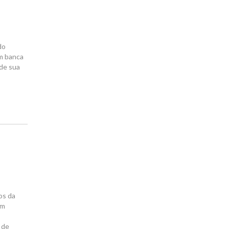
do
em banca
 de sua
os da
em
 de