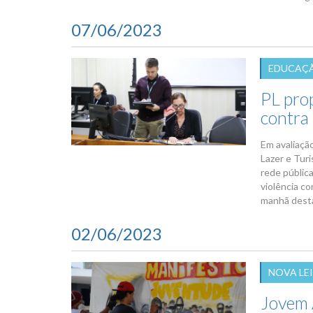
07/06/2023
EDUCAÇÃ
PL pro
contra
Em avaliaçã
Lazer e Tur
rede públic
violência c
manhã desta 
02/06/2023
NOVA LEI
Jovem 