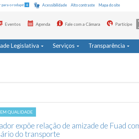
Ir para o rodapé
4
Acessibilidade
Alto contraste
Mapa do site
Eventos
Agenda
Fale com a Câmara
Participe
dade Legislativa
Serviços
Transparência
SEM QUALIDADE
ador expõe relação de amizade de Fuad co
ário do transporte