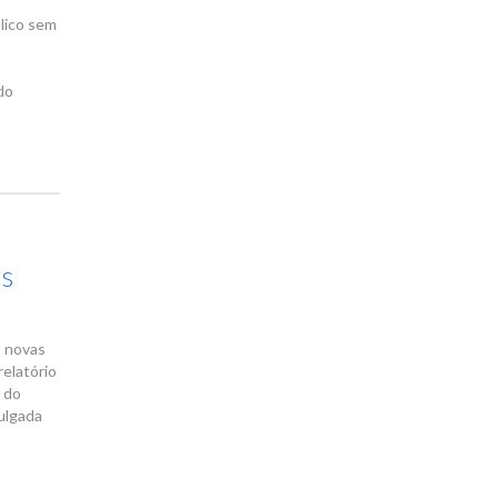
blico sem
do
as
o novas
elatório
l do
mulgada