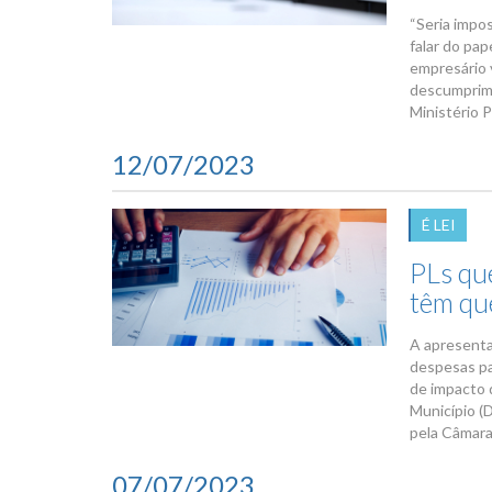
“Seria impo
falar do pa
empresário 
descumprime
Ministério 
12/07/2023
É LEI
PLs qu
têm qu
A apresenta
despesas pa
de impacto d
Município (D
pela Câmara 
07/07/2023