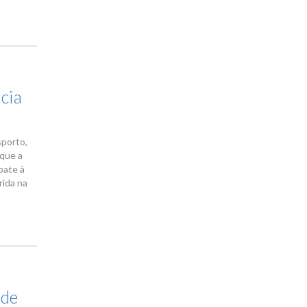
cia
sporto,
 que a
bate à
rida na
 de