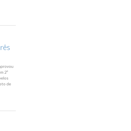
três
 aprovou
em 2º
pelos
eto de