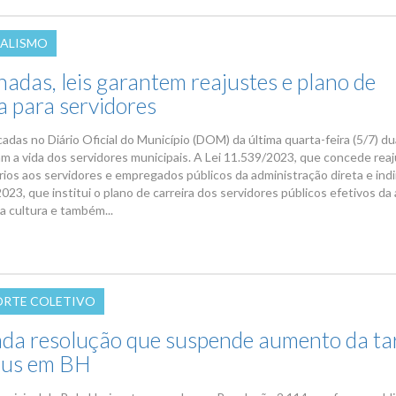
ALISMO
adas, leis garantem reajustes e plano de
a para servidores
adas no Diário Oficial do Município (DOM) da última quarta-feira (5/7) du
m a vida dos servidores municipais. A Lei 11.539/2023, que concede rea
ios aos servidores e empregados públicos da administração direta e indir
023, que institui o plano de carreira dos servidores públicos efetivos da
a cultura e também...
RTE COLETIVO
ada resolução que suspende aumento da tar
bus em BH