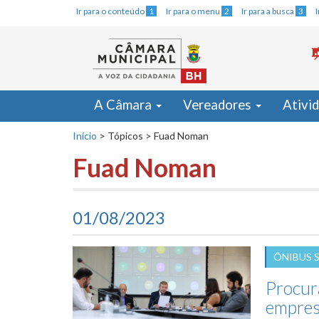
Ir para o conteúdo
1
Ir para o menu
2
Ir para a busca
3
A Câmara
Vereadores
Ativi
Início
>
Tópicos
>
Fuad Noman
Fuad Noman
01/08/2023
ÔNIBUS 
Procur
empres