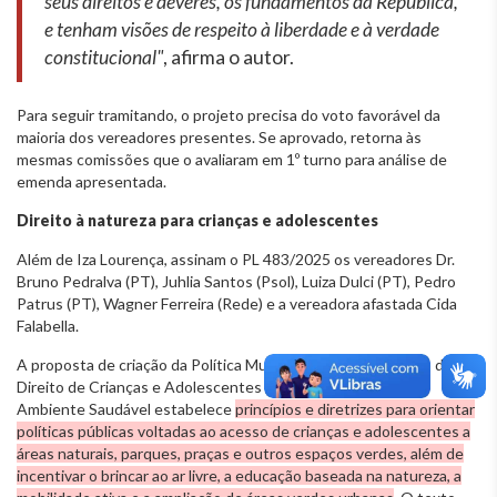
seus direitos e deveres, os fundamentos da República,
e tenham visões de respeito à liberdade e à verdade
constitucional"
, afirma o autor.
Para seguir tramitando, o projeto precisa do voto favorável da
maioria dos vereadores presentes. Se aprovado, retorna às
mesmas comissões que o avaliaram em 1º turno para análise de
emenda apresentada.
Direito à natureza para crianças e adolescentes
Além de Iza Lourença, assinam o PL 483/2025 os vereadores Dr.
Bruno Pedralva (PT), Juhlia Santos (Psol), Luiza Dulci (PT), Pedro
Patrus (PT), Wagner Ferreira (Rede) e a vereadora afastada Cida
Falabella.
A proposta de criação da Política Municipal para a Efetivação do
Direito de Crianças e Adolescentes à Natureza e ao Meio
Ambiente Saudável estabelece
princípios e diretrizes para orientar
políticas públicas voltadas ao acesso de crianças e adolescentes a
áreas naturais, parques, praças e outros espaços verdes, além de
incentivar o brincar ao ar livre, a educação baseada na natureza, a