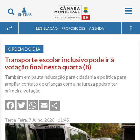
Togg
Toggle
ENTRAR
navig
navigation
LEGISLAÇÃO
PROPOSIÇÕES
AGENDA
ORDEM DO DIA
Transporte escolar inclusivo pode ir à
votação final nesta quarta (8)
Também em pauta, educação para cidadania e política para
ampliar contato de crianças com a natureza podem ter
primeira votação
Share
Facebook
Twitter
WhatsApp
Email
Terça-Feira, 7 Julho, 2026 - 11:45