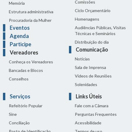
Comissões
Memória
Ciclo Orçamentário
Estrutura administrativa
Homenagens
Procuradoria da Mulher
Eventos
Audiências Públicas, Visitas
Técnicas e Seminários
Agenda
Distribuição do dia
Participe
Comunicação
Vereadores
Notícias
Conheça os Vereadores
Sala de Imprensa
Bancadas e Blocos
Vídeos de Reuniões
Conselhos
Solenidades
Serviços
Links Úteis
Refeitório Popular
Fale com a Câmara
Sine
Perguntas Frequentes
Conciliação
Acessibilidade
Posto de Identificação
Termos de uso