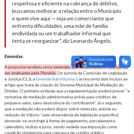
respeitosa e eficiente na cobrança de débitos,
buscamos melhorar a relação entre o Município
e quem vive aqui — seja um comerciante que
enfrenta dificuldades, uma mãe de família
endividada ou um trabalhador informal que
tenta se reorganizar”, diz Leonardo Ângelo.
Emendas
A proposta recebeu cinco emendas que, assim como o PL, poderão
ser analisadas pelo Plenário.
De autoria da Comissão de Legislação
e Justiça (CLJ), a
Emenda Substitutiva 1
acrescenta dois incisos ao
artigo que trata da criação do Sistema Municipal de Mediação de
Dívidas. O primeiro estipula que a regulamentação poderá prever “a
tentativa de mediação administrativa prévia para créditos de
pequeno valor, salvo desistência do contribuinte”. Já o segundo,
que a mediação não poderá dispor sobre remissão, anistia ou
redução de tributo “sem observância de legislação específica”,
devendo-se restringir à forma de pagamento, parcelamento,
calendário, multas e juros, sendo vedada sua imposição como
condição obrigatória para cobrança de crédito público.