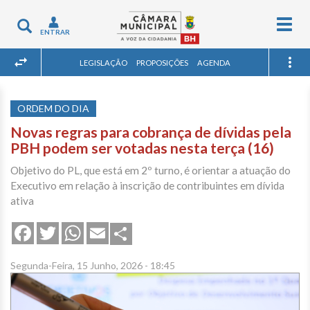
Togg
Toggle
ENTRAR
navig
navigation
LEGISLAÇÃO
PROPOSIÇÕES
AGENDA
ORDEM DO DIA
Novas regras para cobrança de dívidas pela
PBH podem ser votadas nesta terça (16)
Objetivo do PL, que está em 2º turno, é orientar a atuação do
Executivo em relação à inscrição de contribuintes em dívida
ativa
Share
Facebook
Twitter
WhatsApp
Email
Segunda-Feira, 15 Junho, 2026 - 18:45