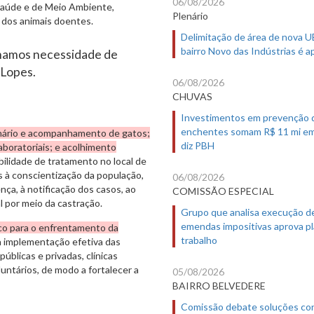
06/08/2026
 Saúde e de Meio Ambiente,
Plenário
o dos animais doentes.
Delimitação de área de nova 
bairro Novo das Indústrias é 
nhamos necessidade de
 Lopes.
06/08/2026
CHUVAS
Investimentos em prevenção 
enchentes somam R$ 11 mi em
nário e acompanhamento de gatos;
diz PBH
aboratoriais; e acolhimento
bilidade de tratamento no local de
s à conscientização da população,
06/08/2026
nça, à notificação dos casos, ao
COMISSÃO ESPECIAL
l por meio da castração.
Grupo que analisa execução d
emendas impositivas aprova p
co para o enfrentamento da
trabalho
a implementação efetiva das
úblicas e privadas, clínicas
untários, de modo a fortalecer a
05/08/2026
BAIRRO BELVEDERE
Comissão debate soluções co