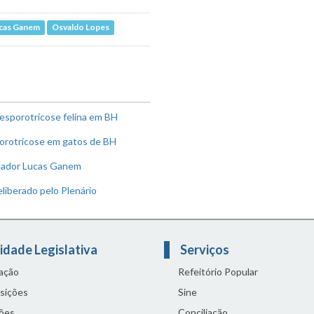
cas Ganem
Osvaldo Lopes
esporotricose felina em BH
sporotricose em gatos de BH
reador Lucas Ganem
iberado pelo Plenário
idade Legislativa
Serviços
lação
Refeitório Popular
sições
Sine
ões
Conciliação