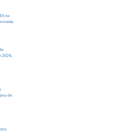
UBS no
aprovada
de
 2026,
e
lano de
ntra