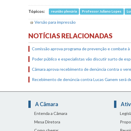
Tópicos:
reunião plenária
Professor Juliano Lopes
Lu
Versão para impressão
NOTÍCIAS RELACIONADAS
Comissão aprova programa de prevenção e combate à 
Poder público e especialistas vão discutir surto de e
Câmara aprova recebimento de denúncia contra o ve
Recebimento de denúncia contra Lucas Ganem será del
A Câmara
Ativ
Entenda a Câmara
Legis
Mesa Diretora
Propo
Como chegar
Reuni