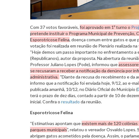
Com 37 votos favoráveis,
foi aprovado em 1º turno o
Pro
pretende instituir o Programa Municipal de Prevenção, 
Esporotricose Felina
, doença comum entre gatos e que p
votação foi realizada em reunião de Plenário realizada na 
“Hoje demos um passo importante no enfrentamento a e
(Republicanos), autor da proposta. Na abertura da reuni
Professor Juliano Lopes (Pode), informou que
assessore
se recusaram a receber a notificação da denúncia por infr
administrativa.
"Diante da recusa do recebimento e da a
informo que a notificação foi enviada hoje, 9/12, ao e-mai
publicada amanhã, 10/12, no Diário Oficial do Município (
terá o prazo de dez dias, contado a partir de 10 de deze
inicial. Confira o
resultado
da reunião.
Esporotricose Felina
“Estimativas apontam que
existem mais de 120 colônias
parques municipais
”, relatou o vereador Osvaldo Lopes. 
abrigam gatos acometidos pela doença. Assim, o parlame