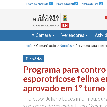
Ir para o conteúdo
1
Ir para o menu
2
Ir para a busca
3
A Câmara
Vereadores
Ativi
Início
>
Comunicação
>
Notícias
>
Programa para contro
Plenário
Programa para contro
esporotricose felina 
aprovado em 1º turno
Professor Juliano Lopes informou, dur
assessores do vereador Lucas Ganem s