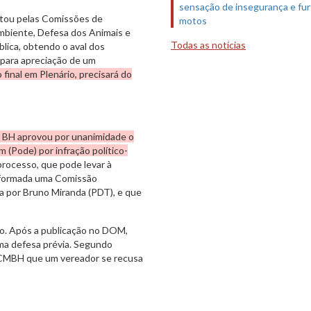
sensação de insegurança e fur
tou pelas Comissões de
motos
mbiente, Defesa dos Animais e
Todas as notícias
blica, obtendo o aval dos
 para apreciação de um
final em Plenário, precisará do
e BH aprovou por unanimidade o
(Pode) por infração político-
processo, que pode levar à
i formada uma Comissão
a por Bruno Miranda (PDT), e que
sso. Após a publicação no DOM,
ma defesa prévia. Segundo
da CMBH que um vereador se recusa