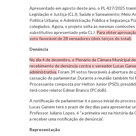
Apresentado em agosto deste ano, o PL 427/2025 trami
Legislação e Justiça (CLJ); Saúde e Saneamento; Meio A
Política Urbana; e Administração Pública e Segurança Pú
colegiados. Agora, o projeto volta às mesmas comissões
substitutivo apresentado pela CLJ.
Para obter aprovação 
voto favorável de 28 vereadores (dois terços do total).
Denúncia
No dia 4 de dezembro, o Plenário da Câmara Municipal d
recebimento de denúncia contra o vereador Lucas Ganem 
administrativa.
Foram 39 votos favoráveis à abertura do 
cassação do parlamentar. Durante a reunião também fo
Processante composta por Helton Junior (PSD), presidid
terá como relator Edmar Branco (PCdoB).
A notificação do parlamentar é o passo inicial do proce
Lucas Ganem terá o prazo de dez dias para apresentar u
Professor Juliano Lopes, é “a primeira vez na história 
a receber uma notificação de denúncia”.
Representação