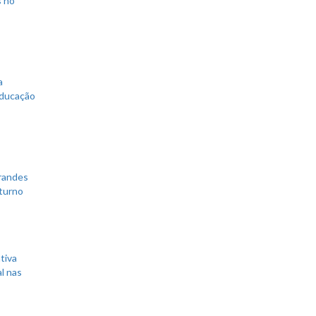
a
educação
grandes
 turno
tiva
l nas