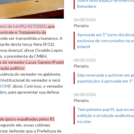
Belvedere
06/08/2026
Plenário
jeto de Lei (PL) 427/2025
, que
Controle e Tratamento da
Aprovada em 1º turno docênci
ode ser transmitida a humanos. A
exclusiva de concursados na 
tarde desta terça-feira (9/12).
infantil
ssa doença”, disse Osvaldo Lopes
ão, o presidente da CMBH,
06/08/2026
s do vereador Lucas Ganem (Pode)
Plenário
ação político-
usência do vereador no gabinete,
Sala reservada a autistas em 
l institucional do vereador e será
espetáculos é aprovada em 1º
DOM
)”, disse. Com isso, o vereador
mbro, para apresentar sua defesa
06/08/2026
Plenário
Tem primeira aval PL que incen
exibição e produção audiovisua
 de gatos espalhadas pelos 81
escolas
Segundo ele, essas colônias
ntar defende que a Prefeitura de