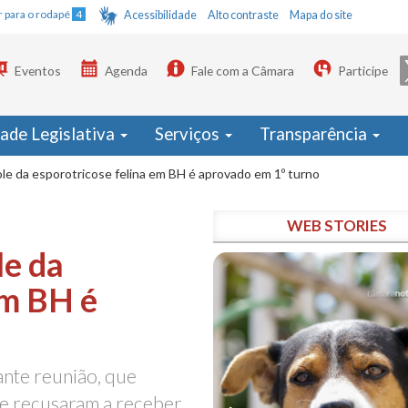
Ir para o rodapé
4
Acessibilidade
Alto contraste
Mapa do site
Eventos
Agenda
Fale com a Câmara
Participe
dade Legislativa
Serviços
Transparência
le da esporotricose felina em BH é aprovado em 1º turno
WEB STORIES
le da
em BH é
ante reunião, que
e recusaram a receber