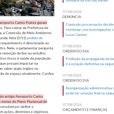
07/08/2026
DENÚNCIA
Aeroporto Carlos Prates geram
Comissão processante decide
o. Para cobrar da Prefeitura de
continuar com investigações 
ea, a Comissão de Meio Ambiente,
Lucas Ganem
unda-feira (3/11)
pedido de
O requerimento é direcionado ao
07/08/2026
tro. Nele, o parlamentar pergunta
ORDEM DO DIA
e remoção de lixo ou entulho;
tros riscos à saúde da população
Proibição da propaganda de b
a que possam impactar na
ir à votação definitiva na segu
r saber quais órgãos ou
ção do espaço atualmente. Confira
07/08/2026
ORDEM DO DIA
Reorganização administrativa
pode ter votação final na segu
a do antigo Aeroporto Carlos
s metas do Plano Plurianual de
07/08/2026
ponsável por definir o
ORÇAMENTO E FINANÇAS
 ações, diretrizes e objetivos