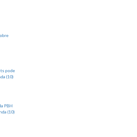
sobre
ets pode
nda (10)
 da PBH
nda (10)