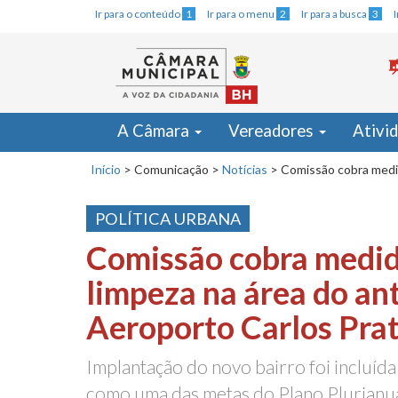
Ir para o conteúdo
1
Ir para o menu
2
Ir para a busca
3
A Câmara
Vereadores
Ativi
Início
>
Comunicação
>
Notícias
>
Comissão cobra medid
POLÍTICA URBANA
Comissão cobra medid
limpeza na área do an
Aeroporto Carlos Pra
Implantação do novo bairro foi incluída
como uma das metas do Plano Plurianu