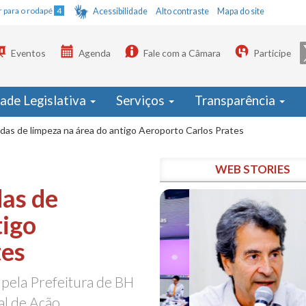
Ir para o rodapé
4
Acessibilidade
Alto contraste
Mapa do site
Eventos
Agenda
Fale com a Câmara
Participe
dade Legislativa
Serviços
Transparência
as de limpeza na área do antigo Aeroporto Carlos Prates
WEB STORIES
as de
tigo
tes
 pela Prefeitura de BH
al de Ação