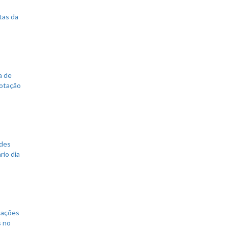
tas da
a de
votação
ades
rio dia
mações
s no