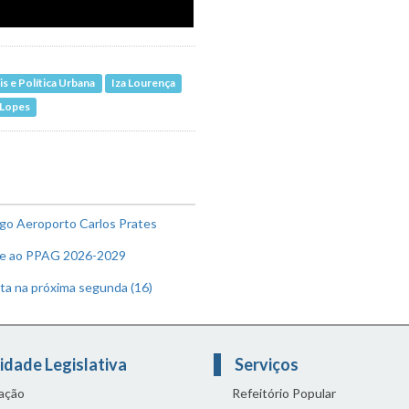
 e Política Urbana
Iza Lourença
 Lopes
go Aeroporto Carlos Prates
 e ao PPAG 2026-2029
ta na próxima segunda (16)
idade Legislativa
Serviços
lação
Refeitório Popular