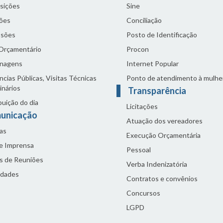
sições
Sine
ões
Conciliação
sões
Posto de Identificação
 Orçamentário
Procon
nagens
Internet Popular
cias Públicas, Visitas Técnicas
Ponto de atendimento à mulhe
inários
Transparência
buição do dia
Licitações
unicação
Atuação dos vereadores
as
Execução Orçamentária
de Imprensa
Pessoal
s de Reuniões
Verba Indenizatória
idades
Contratos e convênios
Concursos
LGPD