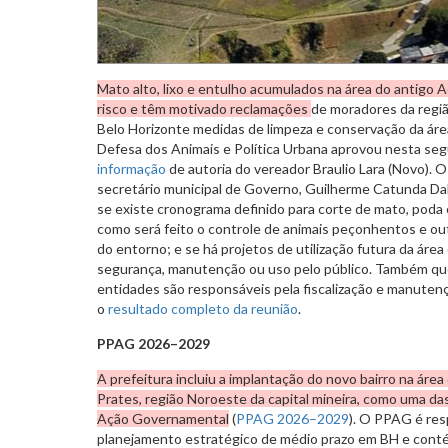
Mato alto, lixo e entulho acumulados na área do antigo 
risco e têm motivado reclamações
de moradores da regiã
Belo Horizonte medidas de limpeza e conservação da ár
Defesa dos Animais e Política Urbana aprovou nesta seg
informação
de autoria do vereador Braulio Lara (Novo). 
secretário municipal de Governo, Guilherme Catunda Dal
se existe cronograma definido para corte de mato, poda 
como será feito o controle de animais peçonhentos e ou
do entorno; e se há projetos de utilização futura da áre
segurança, manutenção ou uso pelo público. Também que
entidades são responsáveis pela fiscalização e manuten
o
resultado completo da reunião
.
PPAG 2026–2029
A prefeitura incluiu a implantação do novo bairro na áre
Prates, região Noroeste da capital mineira, como uma da
Ação Governamental
(
PPAG 2026–2029
). O PPAG é res
planejamento estratégico de médio prazo em BH e contém