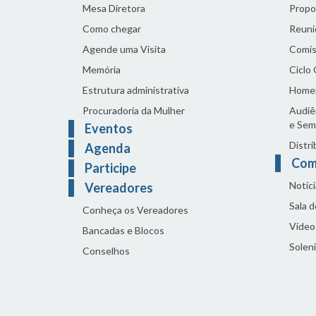
Mesa Diretora
Propo
Como chegar
Reuni
Agende uma Visita
Comis
Memória
Ciclo
Estrutura administrativa
Home
Procuradoria da Mulher
Audiên
e Sem
Eventos
Distri
Agenda
Com
Participe
Notíci
Vereadores
Sala 
Conheça os Vereadores
Vídeo
Bancadas e Blocos
Solen
Conselhos