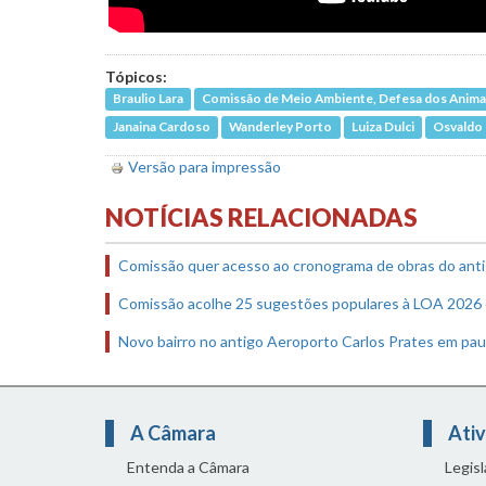
Tópicos:
Braulio Lara
Comissão de Meio Ambiente, Defesa dos Animais
Janaina Cardoso
Wanderley Porto
Luiza Dulci
Osvaldo
Versão para impressão
NOTÍCIAS RELACIONADAS
Comissão quer acesso ao cronograma de obras do anti
Comissão acolhe 25 sugestões populares à LOA 2026
Novo bairro no antigo Aeroporto Carlos Prates em pau
A Câmara
Ativ
Entenda a Câmara
Legis