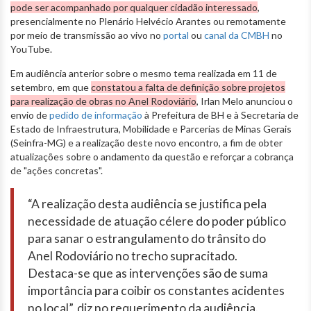
pode ser acompanhado por qualquer cidadão interessado
,
presencialmente no Plenário Helvécio Arantes ou remotamente
por meio de transmissão ao vivo no
portal
ou
canal da CMBH
no
YouTube.
Em audiência anterior sobre o mesmo tema realizada em 11 de
setembro, em que
constatou a falta de definição sobre projetos
para realização de obras no Anel Rodoviário
, Irlan Melo anunciou o
envio de
pedido de informação
à Prefeitura de BH e à Secretaria de
Estado de Infraestrutura, Mobilidade e Parcerias de Minas Gerais
(Seinfra-MG) e a realização deste novo encontro, a fim de obter
atualizações sobre o andamento da questão e reforçar a cobrança
de "ações concretas".
“A realização desta audiência se justifica pela
necessidade de atuação célere do poder público
para sanar o estrangulamento do trânsito do
Anel Rodoviário no trecho supracitado.
Destaca-se que as intervenções são de suma
importância para coibir os constantes acidentes
no local”, diz no requerimento da audiência.