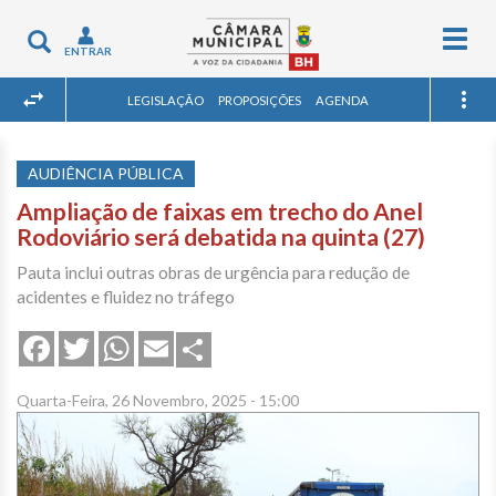
Togg
Toggle
ENTRAR
navig
navigation
LEGISLAÇÃO
PROPOSIÇÕES
AGENDA
AUDIÊNCIA PÚBLICA
Ampliação de faixas em trecho do Anel
Rodoviário será debatida na quinta (27)
Pauta inclui outras obras de urgência para redução de
acidentes e fluidez no tráfego
Share
Facebook
Twitter
WhatsApp
Email
Quarta-Feira, 26 Novembro, 2025 - 15:00