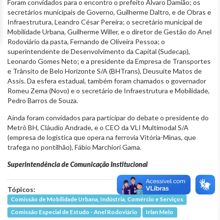
Foram convidados para o encontro o prefeito Álvaro Damião; os
secretários municipais de Governo, Guilherme Daltro, e de Obras e
Infraestrutura, Leandro César Pereira; o secretário municipal de
Mobilidade Urbana, Guilherme Willer, e o diretor de Gestão do Anel
Rodoviário da pasta, Fernando de Oliveira Pessoa; o
superintendente de Desenvolvimento da Capital (Sudecap),
Leonardo Gomes Neto; e a presidente da Empresa de Transportes
e Trânsito de Belo Horizonte S/A (BHTrans), Deusuíte Matos de
Assis. Da esfera estadual, também foram chamados o governador
Romeu Zema (Novo) e o secretário de Infraestrutura e Mobilidade,
Pedro Barros de Souza.
Ainda foram convidados para participar do debate o presidente do
Metrô BH, Cláudio Andrade, e o CEO da VLI Multimodal S/A
(empresa de logística que opera na ferrovia Vitória-Minas, que
trafega no pontilhão), Fábio Marchiori Gama.
Superintendência de Comunicação Institucional
Tópicos:
Comissão de Mobilidade Urbana, Indústria, Comércio e Serviços
Comissão Especial de Estudo - Anel Rodoviário
Irlan Melo