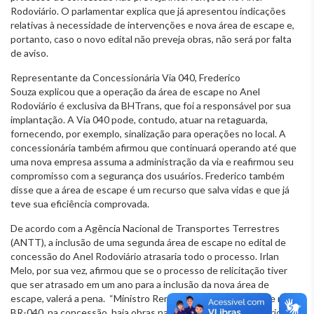
Rodoviário. O parlamentar explica que já apresentou indicações
relativas à necessidade de intervenções e nova área de escape e,
portanto, caso o novo edital não preveja obras, não será por falta
de aviso.
Representante da Concessionária Via 040, Frederico
Souza explicou que a
operação da área de escape no Anel
Rodoviário é exclusiva da BHTrans, que foi a responsável por sua
implantação. A Via 040 pode, contudo, atuar na retaguarda,
fornecendo, por exemplo, sinalização para operações no local. A
concessionária também afirmou que continuará operando até que
uma nova empresa assuma a administração da via e reafirmou seu
compromisso com a segurança dos usuários. Frederico também
disse que a área de escape é um recurso que salva vidas e que já
teve sua eficiência comprovada.
De acordo com a Agência Nacional de Transportes Terrestres
(ANTT), a inclusão de uma segunda área de escape no edital de
concessão do Anel Rodoviário atrasaria todo o processo. Irlan
Melo, por sua vez, afirmou que se o processo de relicitação tiver
que ser atrasado em um ano para a inclusão da nova área de
escape, valerá a pena. “Ministro Renan Filho, precisamos que na
BR-040, na concessão, haja obras na região do Anel Rodoviário”,