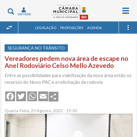
Togg
Toggle
ENTRAR
navig
navigation
LEGISLAÇÃO
PROPOSIÇÕES
AGENDA
SEGURANÇA NO TRÂNSITO
Vereadores pedem nova área de escape no
Anel Rodoviário Celso Mello Azevedo
Entre as possibilidades para viabilização da nova área estão os
recursos do Novo PAC e a relicitação da rodovia
Share
Facebook
Twitter
WhatsApp
Email
Quarta-Feira, 23 Agosto, 2023 - 19:30