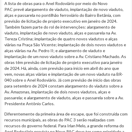
A lista de obras para o Anel Rodoviário por meio do Novo
PAC prevê
alargamento de viaduto, implantação de novo viaduto,
alças e passarela no pontilhão ferroviário do Bairro Betânia, com
previsão de licitação de projeto executivo em janeiro de 2024.
Também fazem parte do rol de intervenções: alargamento de
viaduto, implantação de novo viaduto, alças e passarela na Av.
Tereza Cristina; implantação de quatro novos viadutos e alças
viárias na Praça São Vicente; implantação de dois novos viadutos e
alças viárias na Av. Pedro II; e alargamento de viaduto e
implantação de um novo viaduto sobre a Av. Cristiano Machado. As
obras têm previsão de licitação de projeto executivo para janeiro
de 2024. Há, ainda, com previsão para início em abril do ano que
vem, novas alças viárias e implantação de um novo viaduto na BR-
040 sobre o Anel Rodoviário. Já com previsão de início das obras
para setembro de 2024 constam alargamento do viaduto sobre a
Av. Amazonas, implantação de dois novos viadutos, alças e
passarela; e alargamento de viaduto, alças e passarela sobre a Av.
Presidente Antônio Carlos.
Diferentemente da primeira área de escape, que foi construída com
recursos municipais, as obras do PAC 3 serão realizadas com
recursos do governo federal. Para Irlan Melo, a grande reforma do
Anel Rodoviário prevista no Novo PAC deve ter como prioridade a