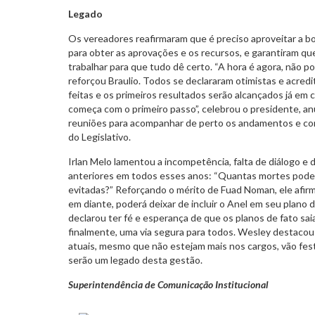
Legado
Os vereadores reafirmaram que é preciso aproveitar a b
para obter as aprovações e os recursos, e garantiram que
trabalhar para que tudo dê certo. “A hora é agora, não 
reforçou Braulio. Todos se declararam otimistas e acred
feitas e os primeiros resultados serão alcançados já em
começa com o primeiro passo”, celebrou o presidente, 
reuniões para acompanhar de perto os andamentos e cont
do Legislativo.
Irlan Melo lamentou a incompetência, falta de diálogo e 
anteriores em todos esses anos: “Quantas mortes poder
evitadas?” Reforçando o mérito de Fuad Noman, ele afir
em diante, poderá deixar de incluir o Anel em seu plano
declarou ter fé e esperança de que os planos de fato sai
finalmente, uma via segura para todos. Wesley destacou
atuais, mesmo que não estejam mais nos cargos, vão fest
serão um legado desta gestão.
Superintendência de Comunicação Institucional