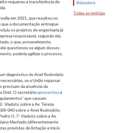
ito requereu a transferência de
Belvedere
ida.
Todas as notícias
asília em 2021, que resultou no
ou que a documentação entregue
incluiu os projetos de engenharia já
mpresa responsável, segundo ele,
tado, o que, provavelmente,
 ele questionou se algum desses
ento, poderia agilizar o processo.
 um diagnóstico do Anel Rodoviário
 necessárias, se a União repassar
s precisam da anuência da
o Dnit. O secretário
apresentou
a
rangulamentos” que causam
 2- Viaduto sobre a Av. Tereza
a BR-040 sobre o Anel Rodoviário;
edro II; 7- Viaduto sobre a Av.
istiano Machado (diferentemente
atas previstas de licitação e início