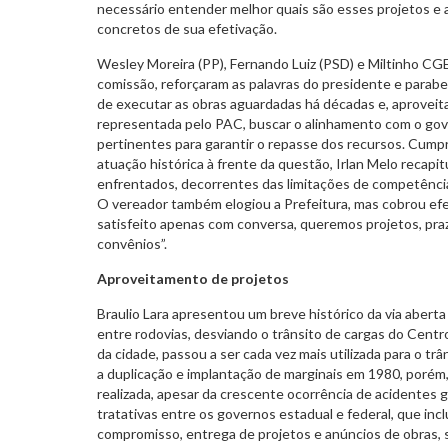
necessário entender melhor quais são esses projetos 
concretos de sua efetivação.
Wesley Moreira (PP), Fernando Luiz (PSD) e Miltinho CG
comissão, reforçaram as palavras do presidente e parabe
de executar as obras aguardadas há décadas e, aproveit
representada pelo PAC, buscar o alinhamento com o gov
pertinentes para garantir o repasse dos recursos. Cump
atuação histórica à frente da questão, Irlan Melo recapit
enfrentados, decorrentes das limitações de competênci
O vereador também elogiou a Prefeitura, mas cobrou efe
satisfeito apenas com conversa, queremos projetos, praz
convênios”.
Aproveitamento de projetos
Braulio Lara apresentou um breve histórico da via aberta
entre rodovias, desviando o trânsito de cargas do Cent
da cidade, passou a ser cada vez mais utilizada para o tr
a duplicação e implantação de marginais em 1980, porém
realizada, apesar da crescente ocorrência de acidentes 
tratativas entre os governos estadual e federal, que inc
compromisso, entrega de projetos e anúncios de obras, 