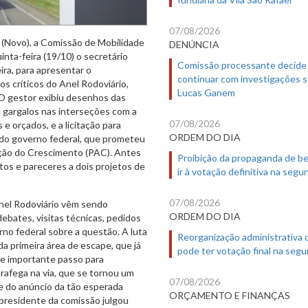
07/08/2026
a (Novo), a Comissão de Mobilidade
DENÚNCIA
nta-feira (19/10) o secretário
Comissão processante decide
ira, para apresentar o
continuar com investigações 
s críticos do Anel Rodoviário,
Lucas Ganem
O gestor exibiu desenhos das
e gargalos nas interseções com a
07/08/2026
e orçados, e a licitação para
ORDEM DO DIA
do governo federal, que prometeu
ção do Crescimento (PAC). Antes
Proibição da propaganda de b
tos e pareceres a dois projetos de
ir à votação definitiva na segu
07/08/2026
nel Rodoviário vêm sendo
ORDEM DO DIA
ebates, visitas técnicas, pedidos
no federal sobre a questão. A luta
Reorganização administrativa
da primeira área de escape, que já
pode ter votação final na segu
 e importante passo para
rafega na via, que se tornou um
07/08/2026
te do anúncio da tão esperada
ORÇAMENTO E FINANÇAS
 presidente da comissão julgou