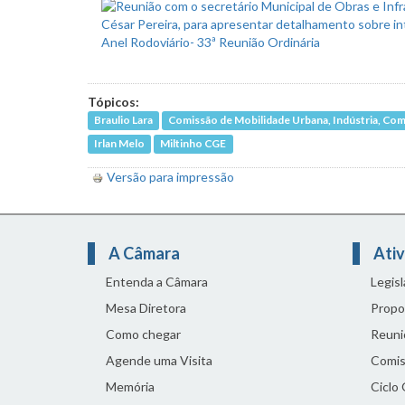
Tópicos:
Braulio Lara
Comissão de Mobilidade Urbana, Indústria, Com
Irlan Melo
Miltinho CGE
Versão para impressão
A Câmara
Ativ
Entenda a Câmara
Legis
Mesa Diretora
Propo
Como chegar
Reuni
Agende uma Visita
Comis
Memória
Ciclo