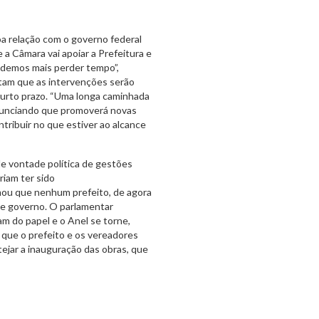
oa relação com o governo federal
 a Câmara vai apoiar a Prefeitura e
podemos mais perder tempo”,
itam que as intervenções serão
 curto prazo. “Uma longa caminhada
anunciando que promoverá novas
ribuir no que estiver ao alcance
de vontade política de gestões
iam ter sido
mou que nenhum prefeito, de agora
 de governo. O parlamentar
am do papel e o Anel se torne,
 que o prefeito e os vereadores
ejar a inauguração das obras, que