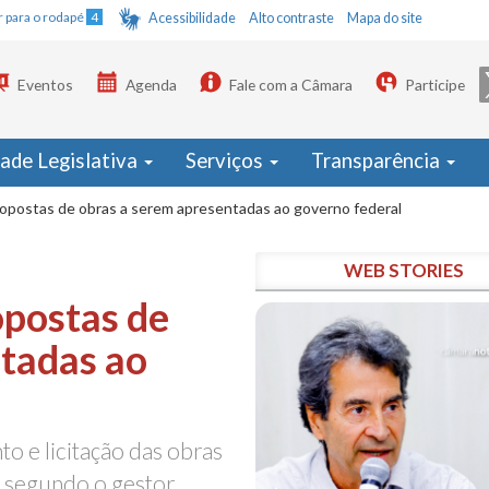
Ir para o rodapé
4
Acessibilidade
Alto contraste
Mapa do site
Eventos
Agenda
Fale com a Câmara
Participe
dade Legislativa
Serviços
Transparência
ropostas de obras a serem apresentadas ao governo federal
WEB STORIES
opostas de
ntadas ao
to e licitação das obras
, segundo o gestor