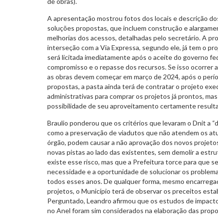
de obras).
A apresentação mostrou fotos dos locais e descrição d
soluções propostas, que incluem construção e alargament
melhorias dos acessos, detalhadas pelo secretário. A pr
interseção com a Via Expressa, segundo ele, já tem o pr
será licitada imediatamente após o aceite do governo fed
compromisso e o repasse dos recursos. Se isso ocorrer 
as obras devem começar em março de 2024, após o perío
propostas, a pasta ainda terá de contratar o projeto exe
administrativas para comprar os projetos já prontos, ma
possibilidade de seu aproveitamento certamente resul
Braulio ponderou que os critérios que levaram o Dnit a 
como a preservação de viadutos que não atendem os at
órgão, podem causar a não aprovação dos novos projeto
novas pistas ao lado das existentes, sem demolir a estr
existe esse risco, mas que a Prefeitura torce para que 
necessidade e a oportunidade de solucionar os problemas
todos esses anos. De qualquer forma, mesmo encarrega
projetos, o Município terá de observar os preceitos esta
Perguntado, Leandro afirmou que os estudos de impact
no Anel foram sim considerados na elaboração das propo