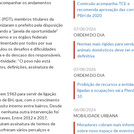
e acompanhar os andamentos
Comissão acompanha TCE e
recomenda aprovação das con
PBH de 2020
E (PDT), membros titulares da
nizaram o prefeito pela disposição
07/08/2026
ando a “janela de oportunidade”
ORDEM DO DIA
erno e os órgãos federais
rimentado por todos por sua
Normas mais rígidas para vend
ulou os desafios e dificuldades
animais domésticos deve ter 
a e do descaso dos responsáveis.
definitiva
tividade: “O povo não está
os, definições, assinatura de
07/08/2026
ORDEM DO DIA
Proibição de recursos a entid
ligadas a ocupações vai a Plená
 em 1963 para servir de ligação
10
ro de BH, que, com o crescimento
ânsito interno entre bairros. Desde
06/08/2026
, nenhuma outra intervenção foi
MOBILIDADE URBANA
graves. Entre 2012 e 2017,
luíram assinatura de termos de
Moradores cobram mais infor
sofreram vários percalços e
sobre novo espaço de evento