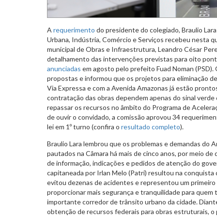
A
requerimento
do presidente do colegiado, Braulio Lar
Urbana, Indústria, Comércio e Serviços recebeu nesta qui
municipal de Obras e Infraestrutura, Leandro César Pere
detalhamento das intervenções previstas para oito ponto
anunciadas
em agosto pelo prefeito Fuad Noman (PSD). 
propostas e informou que os projetos para eliminação d
Via Expressa e com a Avenida Amazonas já estão prontos 
contratação das obras dependem apenas do sinal verde 
repassar os recursos no âmbito do Programa de Acelera
de ouvir o convidado, a comissão aprovou 34 requerimen
lei em 1º turno (confira o
resultado completo
).
Braulio Lara lembrou que os problemas e demandas do A
pautados na Câmara há mais de cinco anos, por meio de d
de informação, indicações e pedidos de atenção do gover
capitaneada por Irlan Melo (Patri) resultou na conquista 
evitou dezenas de acidentes e representou um primeiro
proporcionar mais segurança e tranquilidade para quem t
importante corredor de trânsito urbano da cidade. Dian
obtenção de recursos federais para obras estruturais, o