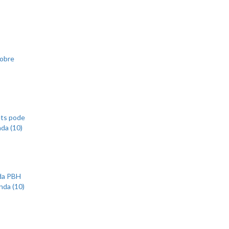
sobre
ets pode
nda (10)
 da PBH
nda (10)