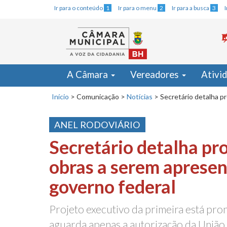
Ir para o conteúdo
1
Ir para o menu
2
Ir para a busca
3
A Câmara
Vereadores
Ativi
Início
>
Comunicação
>
Notícias
>
Secretário detalha p
ANEL RODOVIÁRIO
Secretário detalha pr
obras a serem aprese
governo federal
Projeto executivo da primeira está pron
aguarda apenas a autorização da União