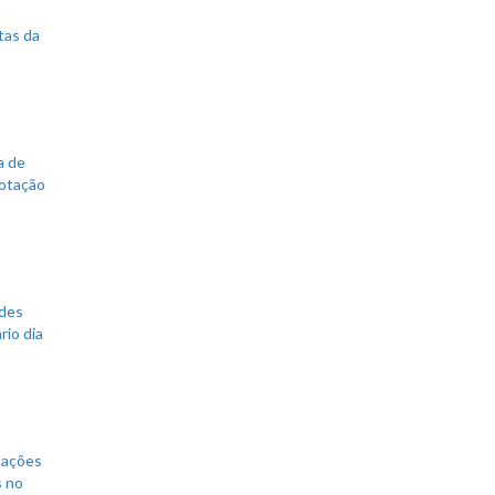
tas da
a de
votação
ades
rio dia
mações
s no