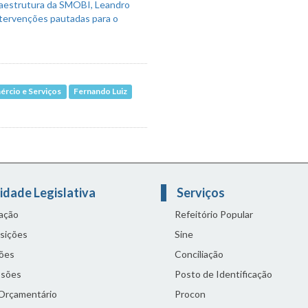
ércio e Serviços
Fernando Luiz
idade Legislativa
Serviços
lação
Refeitório Popular
sições
Sine
ões
Conciliação
sões
Posto de Identificação
 Orçamentário
Procon