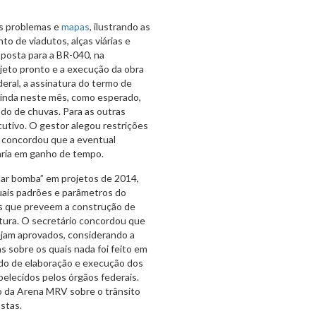
os problemas e
mapas
, ilustrando as
o de viadutos, alças viárias e
oposta para a BR-040, na
ojeto pronto e a execução da obra
eral, a assinatura do termo de
ainda neste mês, como esperado,
do de chuvas. Para as outras
cutivo. O gestor alegou restrições
s concordou que a eventual
taria em ganho de tempo.
“dar bomba” em projetos de 2014,
uais padrões e parâmetros do
s que preveem a construção de
utura. O secretário concordou que
sejam aprovados, considerando a
 sobre os quais nada foi feito em
do de elaboração e execução dos
belecidos pelos órgãos federais.
o da Arena MRV sobre o trânsito
stas.