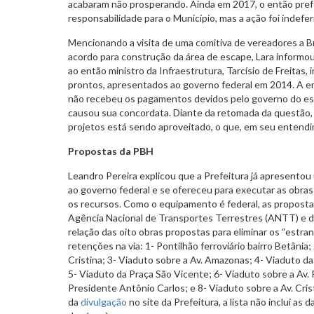
acabaram não prosperando. Ainda em 2017, o então prefe
responsabilidade para o Município, mas a ação foi indefer
Mencionando a visita de uma comitiva de vereadores a Br
acordo para construção da área de escape, Lara inform
ao então ministro da Infraestrutura, Tarcísio de Freitas, 
prontos, apresentados ao governo federal em 2014. A e
não recebeu os pagamentos devidos pelo governo do es
causou sua concordata. Diante da retomada da questão,
projetos está sendo aproveitado, o que, em seu entendim
Propostas da PBH
Leandro Pereira explicou que a Prefeitura já apresentou
ao governo federal e se ofereceu para executar as obras
os recursos. Como o equipamento é federal, as proposta
Agência Nacional de Transportes Terrestres (ANTT) e d
relação das oito obras propostas para eliminar os “est
retenções na via: 1- Pontilhão ferroviário bairro Betânia;
Cristina; 3- Viaduto sobre a Av. Amazonas; 4- Viaduto d
5- Viaduto da Praça São Vicente; 6- Viaduto sobre a Av. P
Presidente Antônio Carlos; e 8- Viaduto sobre a Av. Cr
da
divulgação
no site da Prefeitura, a lista não inclui as d