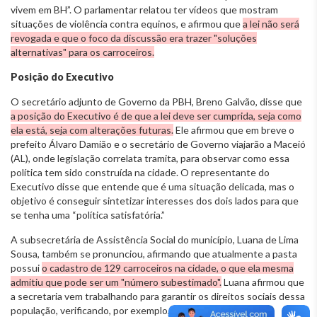
vivem em BH”. O parlamentar relatou ter vídeos que mostram
situações de violência contra equinos, e afirmou que
a lei não será
revogada e que o foco da discussão era trazer "soluções
alternativas" para os carroceiros.
Posição do Executivo
O secretário adjunto de Governo da PBH, Breno Galvão, disse que
a posição do Executivo é de que a lei deve ser cumprida, seja como
ela está, seja com alterações futuras.
Ele afirmou que em breve o
prefeito Álvaro Damião e o secretário de Governo viajarão a Maceió
(AL), onde legislação correlata tramita, para observar como essa
política tem sido construída na cidade. O representante do
Executivo disse que entende que é uma situação delicada, mas o
objetivo é conseguir sintetizar interesses dos dois lados para que
se tenha uma “política satisfatória.”
A subsecretária de Assistência Social do município, Luana de Lima
Sousa, também se pronunciou, afirmando que atualmente a pasta
possui
o cadastro de 129 carroceiros na cidade, o que ela mesma
admitiu que pode ser um "número subestimado".
Luana afirmou que
a secretaria vem trabalhando para garantir os direitos sociais dessa
população, verificando, por exemplo, se os indivíduos estão