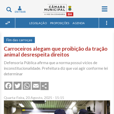
Togg
Toggle
ENTRAR
navig
navigation
LEGISLAÇÃO
PROPOSIÇÕES
AGENDA
Fim das carroças
Carroceiros alegam que proibição da tração
animal desrespeita direitos
Defensoria Pública afirma que a norma possui vícios de
inconstitucionalidade. Prefeitura diz que vai agir conforme lei
determinar
Share
Facebook
Twitter
WhatsApp
Email
Quarta-Feira, 20 Agosto, 2025 - 15:15