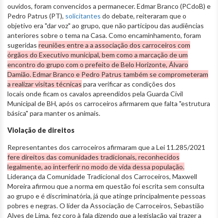
ouvidos, foram convencidos a permanecer. Edmar Branco (PCdoB) e
Pedro Patrus (PT),
solicitantes
do debate, reiteraram que o
objetivo era "dar voz" ao grupo, que não participou das audiências
anteriores sobre o tema na Casa. Como encaminhamento, foram
sugeridas
reuniões entre a a associação dos carroceiros com
órgãos do Executivo municipal, bem como a marcação de um
encontro do grupo com o prefeito de Belo Horizonte, Álvaro
Damião. Edmar Branco e Pedro Patrus também se comprometeram
a realizar visitas técnicas
para verificar as condições dos
locais onde ficam os cavalos apreendidos pela Guarda Civil
Municipal de BH, após os carroceiros afirmarem que falta "estrutura
básica" para manter os animais.
Violação de direitos
Representantes dos carroceiros afirmaram que a Lei 11.285/2021
fere direitos das comunidades tradicionais, reconhecidos
legalmente, ao interferir no modo de vida dessa população.
Liderança da Comunidade Tradicional dos Carroceiros, Maxwell
Moreira afirmou que a norma em questão foi escrita sem consulta
ao grupo e é discriminatória, já que atinge principalmente pessoas
pobres e negras. O líder da Associação de Carroceiros, Sebastião
Alves de Lima, fez coro à fala dizendo que a legislação vai trazer a