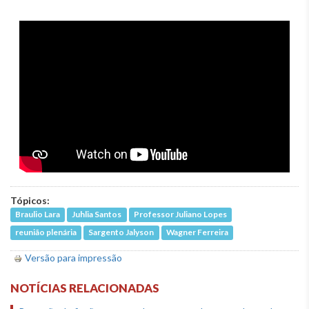
Tópicos:
Braulio Lara
Juhlia Santos
Professor Juliano Lopes
reunião plenária
Sargento Jalyson
Wagner Ferreira
Versão para impressão
NOTÍCIAS RELACIONADAS