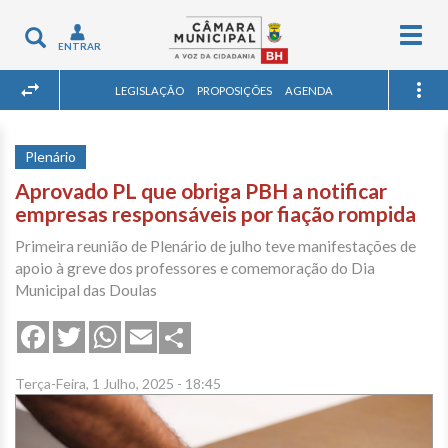
Togg
Toggle
ENTRAR
navig
navigation
LEGISLAÇÃO
PROPOSIÇÕES
AGENDA
Plenário
Aprovado PL que obriga PBH a notificar
empresas responsáveis por fiação rompida
Primeira reunião de Plenário de julho teve manifestações de
apoio à greve dos professores e comemoração do Dia
Municipal das Doulas
Share
Facebook
Twitter
WhatsApp
Email
Terça-Feira, 1 Julho, 2025 - 18:45