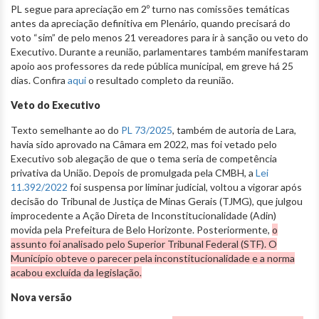
PL segue para apreciação em 2º turno nas comissões temáticas
antes da apreciação definitiva em Plenário, quando precisará do
voto “sim” de pelo menos 21 vereadores para ir à sanção ou veto do
Executivo. Durante a reunião, parlamentares também manifestaram
apoio aos professores da rede pública municipal, em greve há 25
dias. Confira
aqui
o resultado completo da reunião.
Veto do Executivo
Texto semelhante ao do
PL 73/2025
, também de autoria de Lara,
havia sido aprovado na Câmara em 2022, mas foi vetado pelo
Executivo sob alegação de que o tema seria de competência
privativa da União. Depois de promulgada pela CMBH, a
Lei
11.392/2022
foi suspensa por liminar judicial, voltou a vigorar após
decisão do Tribunal de Justiça de Minas Gerais (TJMG), que julgou
improcedente a Ação Direta de Inconstitucionalidade (Adin)
movida pela Prefeitura de Belo Horizonte. Posteriormente,
o
assunto foi analisado pelo Superior Tribunal Federal (STF). O
Município obteve o parecer pela inconstitucionalidade e a norma
acabou excluída da legislação.
Nova versão