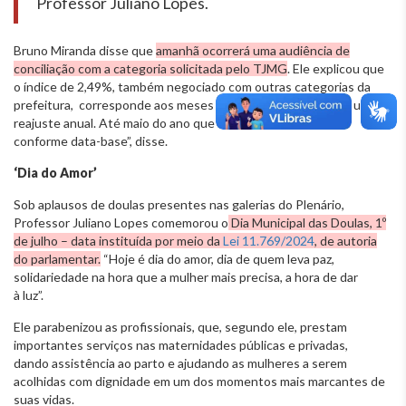
Professor Juliano Lopes.
Bruno Miranda disse que
amanhã ocorrerá uma audiência de
conciliação com a categoria solicitada pelo TJMG
. Ele explicou que
o índice de 2,49%, também negociado com outras categorias da
prefeitura, corresponde aos meses de janeiro a abril. “Não é um
reajuste anual. Até maio do ano que vem teremos reajuste
conforme data-base”, disse.
‘Dia do Amor’
Sob aplausos de doulas presentes nas galerias do Plenário,
Professor Juliano Lopes comemorou o
Dia Municipal das Doulas, 1º
de julho – data instituída por meio da
Lei 11.769/2024
, de autoria
do parlamentar.
“Hoje é dia do amor, dia de quem leva paz,
solidariedade na hora que a mulher mais precisa, a hora de dar
à luz”.
Ele parabenizou as profissionais, que, segundo ele, prestam
importantes serviços nas maternidades públicas e privadas,
dando assistência ao parto e ajudando as mulheres a serem
acolhidas com dignidade em um dos momentos mais marcantes de
suas vidas.