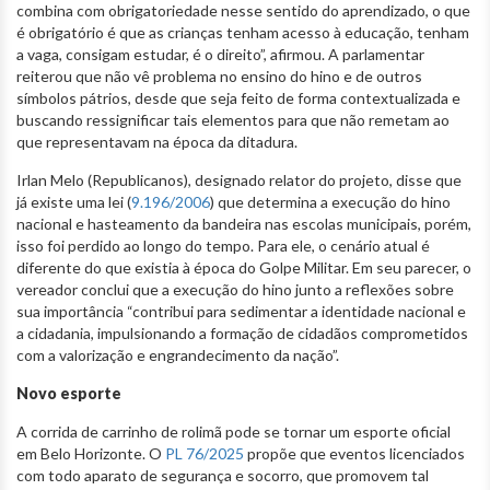
combina com obrigatoriedade nesse sentido do aprendizado, o que
é obrigatório é que as crianças tenham acesso à educação, tenham
a vaga, consigam estudar, é o direito”, afirmou. A parlamentar
reiterou que não vê problema no ensino do hino e de outros
símbolos pátrios, desde que seja feito de forma contextualizada e
buscando ressignificar tais elementos para que não remetam ao
que representavam na época da ditadura.
Irlan Melo (Republicanos), designado relator do projeto, disse que
já existe uma lei (
9.196/2006
) que determina a execução do hino
nacional e hasteamento da bandeira nas escolas municipais, porém,
isso foi perdido ao longo do tempo. Para ele, o cenário atual é
diferente do que existia à época do Golpe Militar. Em seu parecer, o
vereador conclui que a execução do hino junto a reflexões sobre
sua importância “contribui para sedimentar a identidade nacional e
a cidadania, impulsionando a formação de cidadãos comprometidos
com a valorização e engrandecimento da nação”.
Novo esporte
A corrida de carrinho de rolimã pode se tornar um esporte oficial
em Belo Horizonte. O
PL 76/2025
propõe que eventos licenciados
com todo aparato de segurança e socorro, que promovem tal