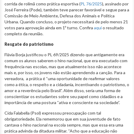
corrida de rolimã como prática esportiva (
PL 76/2025
), assinado por
José Ferreira (Pode), também teve parecer favorável e segue para a
Comissão de Meio Ambiente, Defesa dos Animais e Política
Urbana. Quando concluso, o projeto necessitará de pelo menos 21
votos para aprovação ainda em 1º turno. Confira
aqui
o resultado
completo da reunião.
Resgate do patriotismo
Flávia Borja justificou o PL 69/2025 dizendo que antigamente era
comum os alunos saberem o hino nacional, que era executado com
frequência nas escolas, mas que atualmente isso não acontece
mais e, por isso, os jovens não estão aprendendo a canção. Para a
vereadora, a prática é “uma oportunidade de reafirmar valores
como a ética, o respeito e a cidadania, incentivando o patriotismo, o
amor e a reverência pelo Brasil”. Além disso, seria uma forma de
conscientizar os estudantes sobre seu papel como cidadãos e a
importância de uma postura “ativa e consciente na sociedade”.
Cida Falabella (Psol) expressou preocupação com tal
obrigatoriedade. Ela rememorou que em sua juventude de fato
cantava o hino nacional na escola sempre, mas que essa era uma
prática advinda da ditadura militar. “Acho que a educação não