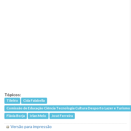
Tópicos:
Tileléo
Cida Falabella
Comissão de Educação Ciência Tecnologia Cultura Desporto Lazer e Turismo
Flávia Borja
Irlan Melo
José Ferreira
Versão para impressão