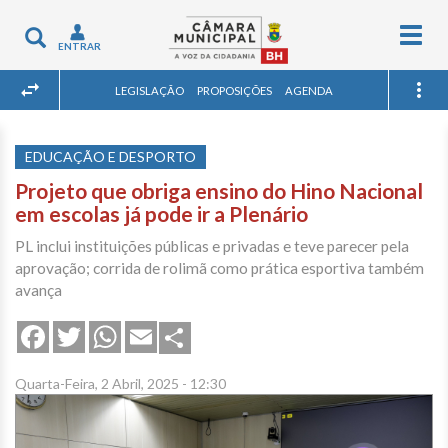
Togg
Toggle
ENTRAR
navig
navigation
LEGISLAÇÃO
PROPOSIÇÕES
AGENDA
EDUCAÇÃO E DESPORTO
Projeto que obriga ensino do Hino Nacional
em escolas já pode ir a Plenário
PL inclui instituições públicas e privadas e teve parecer pela
aprovação; corrida de rolimã como prática esportiva também
avança
Share
Facebook
Twitter
WhatsApp
Email
Quarta-Feira, 2 Abril, 2025 - 12:30