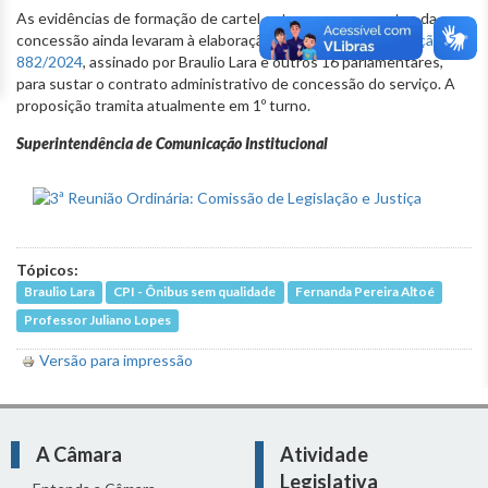
As evidências de formação de cartel entre os concorrentes da
concessão ainda levaram à elaboração do
Projeto de Resolução
882/2024
, assinado por Braulio Lara e outros 16 parlamentares,
para sustar o contrato administrativo de concessão do serviço. A
proposição tramita atualmente em 1º turno.
Superintendência de Comunicação Institucional
Tópicos:
Braulio Lara
CPI - Ônibus sem qualidade
Fernanda Pereira Altoé
Professor Juliano Lopes
Versão para impressão
A Câmara
Atividade
Legislativa