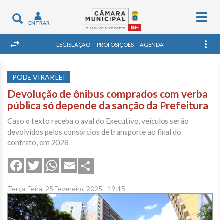
Togg
Toggle
ENTRAR
navig
navigation
LEGISLAÇÃO
PROPOSIÇÕES
AGENDA
PODE VIRAR LEI
Devolução de ônibus comprados com verba
pública só depende da sanção da Prefeitura
Caso o texto receba o aval do Executivo, veículos serão
devolvidos pelos consórcios de transporte ao final do
contrato, em 2028
Share
Facebook
Twitter
WhatsApp
Email
Terça-Feira, 25 Fevereiro, 2025 - 19:15