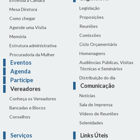
Entenda a Câmara
Legislação
Mesa Diretora
Proposições
Como chegar
Reuniões
Agende uma Visita
Comissões
Memória
Ciclo Orçamentário
Estrutura administrativa
Homenagens
Procuradoria da Mulher
Eventos
Audiências Públicas, Visitas
Técnicas e Seminários
Agenda
Distribuição do dia
Participe
Comunicação
Vereadores
Notícias
Conheça os Vereadores
Sala de Imprensa
Bancadas e Blocos
Vídeos de Reuniões
Conselhos
Solenidades
Serviços
Links Úteis