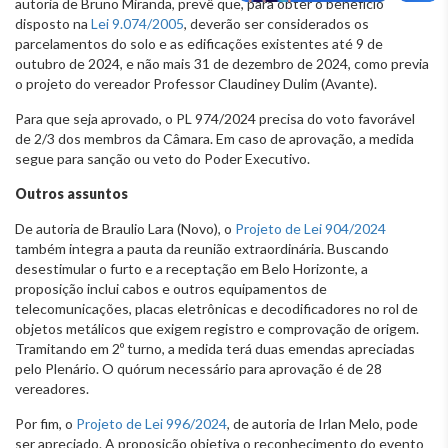
autoria de Bruno Miranda, prevê que, para obter o benefício
disposto na
Lei 9.074/2005
, deverão ser considerados os
parcelamentos do solo e as edificações existentes até 9 de
outubro de 2024, e não mais 31 de dezembro de 2024, como previa
o projeto do vereador Professor Claudiney Dulim (Avante).
Para que seja aprovado, o PL 974/2024 precisa do voto favorável
de 2/3 dos membros da Câmara. Em caso de aprovação, a medida
segue para sanção ou veto do Poder Executivo.
Outros assuntos
De autoria de Braulio Lara (Novo), o
Projeto de Lei 904/2024
também integra a pauta da reunião extraordinária. Buscando
desestimular o furto e a receptação em Belo Horizonte, a
proposição inclui cabos e outros equipamentos de
telecomunicações, placas eletrônicas e decodificadores no rol de
objetos metálicos que exigem registro e comprovação de origem.
Tramitando em 2º turno, a medida terá duas emendas apreciadas
pelo Plenário. O quórum necessário para aprovação é de 28
vereadores.
Por fim, o
Projeto de Lei 996/2024
, de autoria de Irlan Melo, pode
ser apreciado. A proposição objetiva o reconhecimento do evento