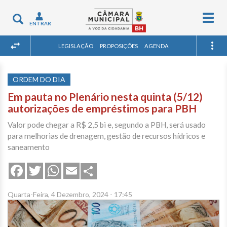
Togg
Toggle
ENTRAR
navig
navigation
LEGISLAÇÃO
PROPOSIÇÕES
AGENDA
ORDEM DO DIA
Em pauta no Plenário nesta quinta (5/12)
autorizações de empréstimos para PBH
Valor pode chegar a R$ 2,5 bi e, segundo a PBH, será usado
para melhorias de drenagem, gestão de recursos hídricos e
saneamento
Share
Facebook
Twitter
WhatsApp
Email
Quarta-Feira, 4 Dezembro, 2024 - 17:45