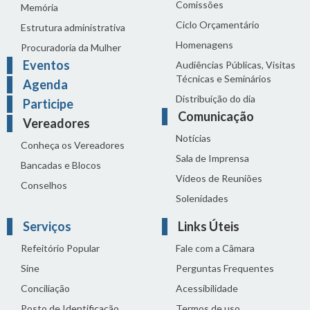
Comissões
Memória
Ciclo Orçamentário
Estrutura administrativa
Homenagens
Procuradoria da Mulher
Eventos
Audiências Públicas, Visitas
Técnicas e Seminários
Agenda
Distribuição do dia
Participe
Comunicação
Vereadores
Notícias
Conheça os Vereadores
Sala de Imprensa
Bancadas e Blocos
Vídeos de Reuniões
Conselhos
Solenidades
Serviços
Links Úteis
Refeitório Popular
Fale com a Câmara
Sine
Perguntas Frequentes
Conciliação
Acessibilidade
Posto de Identificação
Termos de uso