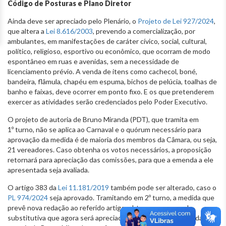
Código de Posturas e Plano Diretor
Ainda deve ser apreciado pelo Plenário, o
Projeto de Lei 927/2024
,
que altera a
Lei 8.616/2003
, prevendo a comercialização, por
ambulantes, em manifestações de caráter cívico, social, cultural,
político, religioso, esportivo ou econômico, que ocorram de modo
espontâneo em ruas e avenidas, sem a necessidade de
licenciamento prévio. A venda de itens como cachecol, boné,
bandeira, flâmula, chapéu em espuma, bichos de pelúcia, toalhas de
banho e faixas, deve ocorrer em ponto fixo. E os que pretenderem
exercer as atividades serão credenciados pelo Poder Executivo.
O projeto de autoria de Bruno Miranda (PDT), que tramita em
1º turno, não se aplica ao Carnaval e o quórum necessário para
aprovação da medida é de maioria dos membros da Câmara, ou seja,
21 vereadores. Caso obtenha os votos necessários, a proposição
retornará para apreciação das comissões, para que a emenda a ele
apresentada seja avaliada.
O artigo 383 da
Lei 11.181/2019
também pode ser alterado, caso o
PL 974/2024
seja aprovado. Tramitando em 2º turno, a medida que
prevê nova redação ao referido artigo, obteve uma emenda
substitutiva que agora será apreciada pelo Plenário. A emenda de