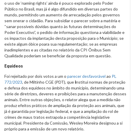
o uso de ‘naming rights’ ainda é pouco explorado pelo Poder
Público no Brasil, mas já é algo difundido em diversas partes do
mundo, permitindo um aumento de arrecadação pelos governos
sem onerar o cidadão. Para subsidiar o parecer sobre a matéria e
“sanar possíveis dúvidas quanto às futuras determinações do
Poder Executivo”, o pedido de informação questiona a viabilidade e
os impactos da implantação desta proposição para o Município; se
existe algum óbice poara sua regulamentação; se as empresas
inadimplentes e as citadas no relatório da CPI Ônibus Sem
Qualidade poderiam se beneficiar da proposta em questão.
Equídeos
Foi rejeitado por dois votos a um o
parecer desfavorável
ao
PL
772/2023
, de Miltinho CGE (PDT), que
i
nstitui normas de proteção
e defesa dos equídeos no âmbito do municipio, determinando uma
série de diretrizes, deveres e proibições para a manutenção desses
animais. Entre outras objeções, o relator alega que a medida não
produz efeitos práticos de ampliação da proteção aos animais, que
já é garantida por legislação federal, e que a ampliação do rol de
crimes de maus tratos extrapola a competência legislative
municipal. Presidente da Comissão, Wesley Moreira designou a si
próprio para a emissão de um novo relatório.