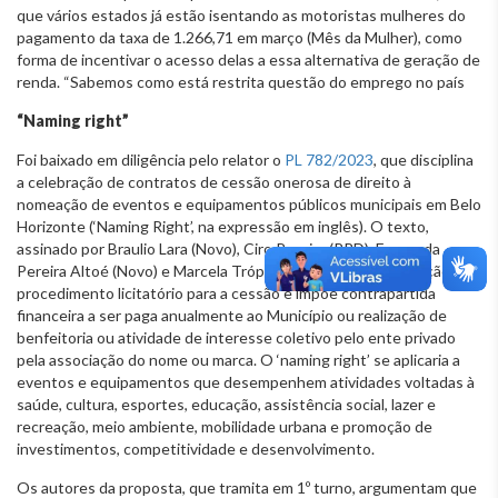
que vários estados já estão isentando as motoristas mulheres do
pagamento da taxa de 1.266,71 em março (Mês da Mulher), como
forma de incentivar o acesso delas a essa alternativa de geração de
renda. “Sabemos como está restrita questão do emprego no país
“Naming right”
Foi baixado em diligência pelo relator o
PL 782/2023
, que disciplina
a celebração de contratos de cessão onerosa de direito à
nomeação de eventos e equipamentos públicos municipais em Belo
Horizonte (‘Naming Right’, na expressão em inglês). O texto,
assinado por Braulio Lara (Novo), Ciro Pereira (PRD), Fernanda
Pereira Altoé (Novo) e Marcela Trópia (Novo) prevê a realização de
procedimento licitatório para a cessão e impõe contrapartida
financeira a ser paga anualmente ao Município ou realização de
benfeitoria ou atividade de interesse coletivo pelo ente privado
pela associação do nome ou marca. O ‘naming right’ se aplicaria a
eventos e equipamentos que desempenhem atividades voltadas à
saúde, cultura, esportes, educação, assistência social, lazer e
recreação, meio ambiente, mobilidade urbana e promoção de
investimentos, competitividade e desenvolvimento.
Os autores da proposta, que tramita em 1º turno, argumentam que