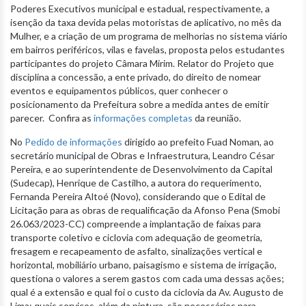
Poderes Executivos municipal e estadual, respectivamente, a
isenção da taxa devida pelas motoristas de aplicativo, no mês da
Mulher, e a criação de um programa de melhorias no sistema viário
em bairros periféricos, vilas e favelas, proposta pelos estudantes
participantes do projeto Câmara Mirim. Relator do Projeto que
disciplina a concessão, a ente privado, do direito de nomear
eventos e equipamentos públicos, quer conhecer o
posicionamento da Prefeitura sobre a medida antes de emitir
parecer. Confira as
informações completas
da reunião.
No
Pedido de informações
dirigido ao prefeito Fuad Noman, ao
secretário municipal de Obras e Infraestrutura, Leandro César
Pereira, e ao superintendente de Desenvolvimento da Capital
(Sudecap), Henrique de Castilho, a autora do requerimento,
Fernanda Pereira Altoé (Novo), considerando que o Edital de
Licitação para as obras de requalificação da Afonso Pena (Smobi
26.063/2023-CC) compreende a implantação de faixas para
transporte coletivo e ciclovia com adequação de geometria,
fresagem e recapeamento de asfalto, sinalizações vertical e
horizontal, mobiliário urbano, paisagismo e sistema de irrigação,
questiona o valores a serem gastos com cada uma dessas ações;
qual é a extensão e qual foi o custo da ciclovia da Av. Augusto de
Lima; quais serviços, além da pintura, são necessários para