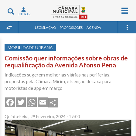
Togg
Toggle
ENTRAR
navig
navigation
LEGISLAÇÃO
PROPOSIÇÕES
AGENDA
MOBILIDADE URBANA
Comissão quer informações sobre obras de
requalificação da Avenida Afonso Pena
Indicações sugerem melhorias viárias nas periferias,
propostas pela Câmara Mirim, e isenção de taxa para
motoristas de app em março
Share
Facebook
Twitter
WhatsApp
Email
Quinta-Feira, 29 Fevereiro, 2024 - 19:00