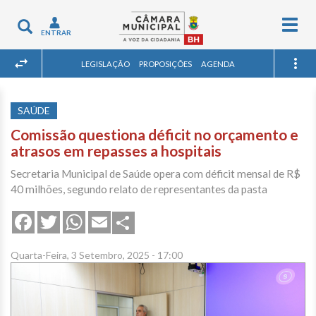
Togg
Toggle
ENTRAR
navig
navigation
LEGISLAÇÃO
PROPOSIÇÕES
AGENDA
SAÚDE
Comissão questiona déficit no orçamento e
atrasos em repasses a hospitais
Secretaria Municipal de Saúde opera com déficit mensal de R$
40 milhões, segundo relato de representantes da pasta
Share
Facebook
Twitter
WhatsApp
Email
Quarta-Feira, 3 Setembro, 2025 - 17:00