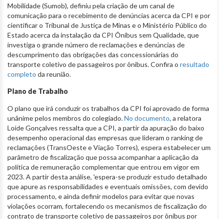
Mobilidade (Sumob), definiu pela criação de um canal de
comunicação para o recebimento de denúncias acerca da CPI e por
cientificar o Tribunal de Justiça de Minas e o Ministério Público do
Estado acerca da instalação da CPI Ônibus sem Qualidade, que
investiga o grande número de reclamações e denúncias de
descumprimento das obrigações das concessionárias do
transporte coletivo de passageiros por ônibus. Confira o
resultado
completo
da reunião.
Plano de Trabalho
O plano que irá conduzir os trabalhos da CPI foi aprovado de forma
unânime pelos membros do colegiado.
No documento
, a relatora
Loíde Gonçalves ressalta que a CPI, a partir da apuração do baixo
desempenho operacional das empresas que lideram o ranking de
reclamações (TransOeste e Viação Torres), espera estabelecer um
parâmetro de fiscalização que possa acompanhar a aplicação da
política de remuneração complementar que entrou em vigor em
2023. A partir desta análise, 'espera-se produzir estudo detalhado
que apure as responsabilidades e eventuais omissões, com devido
processamento, e ainda definir modelos para evitar que novas
violações ocorram, fortalecendo os mecanismos de fiscalização do
contrato de transporte coletivo de passageiros por ônibus por