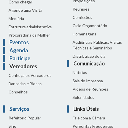
Proposições
Como chegar
Reuniões
Agende uma Visita
Comissões
Memória
Ciclo Orçamentário
Estrutura administrativa
Homenagens
Procuradoria da Mulher
Eventos
Audiências Públicas, Visitas
Técnicas e Seminários
Agenda
Distribuição do dia
Participe
Comunicação
Vereadores
Notícias
Conheça os Vereadores
Sala de Imprensa
Bancadas e Blocos
Vídeos de Reuniões
Conselhos
Solenidades
Serviços
Links Úteis
Refeitório Popular
Fale com a Câmara
Sine
Perguntas Frequentes