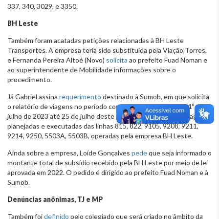
337, 340, 3029, e 3350.
BH Leste
Também foram acatadas petições relacionadas à BH Leste
Transportes. A empresa teria sido substituída pela Viação Torres,
e Fernanda Pereira Altoé (Novo)
solicita
ao prefeito Fuad Noman e
ao superintendente de Mobilidade informações sobre o
procedimento.
Já Gabriel assina
requerimento
destinado à Sumob, em que solicita
o relatório de viagens no período compreendido entre o dia 1º de
julho de 2023 até 25 de julho deste ano, com a relação das viagens
planejadas e executadas das linhas 815, 822, 9105, 9208, 9211,
9214, 9250, 5503A, 5503B, operadas pela empresa BH Leste.
Ainda sobre a empresa, Loíde Gonçalves
pede
que seja informado o
montante total de subsídio recebido pela BH Leste por meio de lei
aprovada em 2022. O pedido é dirigido ao prefeito Fuad Noman e à
Sumob.
Denúncias anônimas, TJ e MP
Também foi
definido
pelo colegiado que será criado no âmbito da