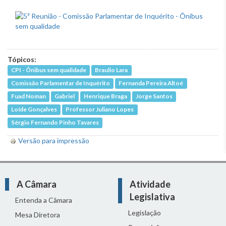
Tópicos:
CPI - Ônibus sem qualidade
Braulio Lara
Comissão Parlamentar de Inquérito
Fernanda Pereira Altoé
Fuad Noman
Gabriel
Henrique Braga
Jorge Santos
Loíde Gonçalves
Professor Juliano Lopes
Sérgio Fernando Pinho Tavares
Versão para impressão
A Câmara
Atividade
Legislativa
Entenda a Câmara
Legislação
Mesa Diretora