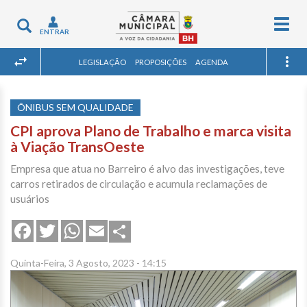
Togg
Toggle
ENTRAR
navig
navigation
LEGISLAÇÃO
PROPOSIÇÕES
AGENDA
ÔNIBUS SEM QUALIDADE
CPI aprova Plano de Trabalho e marca visita
à Viação TransOeste
Empresa que atua no Barreiro é alvo das investigações, teve
carros retirados de circulação e acumula reclamações de
usuários
Share
Facebook
Twitter
WhatsApp
Email
Quinta-Feira, 3 Agosto, 2023 - 14:15