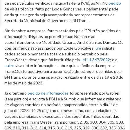
de seus veículos verificada na quarta-feira (9/8), às 9h. No
pedido
de visita técnica, feito por Loíde Gonçalves, a parlamentar pede
ainda que a agenda seja acompanhada por representantes da
Secretaria Municipal de Governo e da BHTrans.
Ainda sobre a empresa, foram acatados pela CPI três pedidos de
informações dirigidos ao prefeito Fuad Noman e ao
superintendente de Mobilidade Urbana, André Santos Dantas. Os
dois primeiros são assinados por Loíde Gonçalves:
um
solicita
dados sobre o montante total de subsídio percebido pela
TransOeste, desde que foi instituído pela
Lei 11.367/2022
; e o
outro
visa obter informações sobre quinze ônibus da empresa
TransOeste que tiveram a autorização de tráfego recolhidas pela
BHTrans, durante uma operação realizada entre os dias 19 e 20 do
mês de maio de 2023.
Já o terceiro
pedido de informações
foi apresentado por Gabriel
(sem partido) e solicita à PBH e à Sumob que informem o relatório
de viagens contidas no período compreendido entre o dia 1º de
julho de 2023 até 25 de julho do mesmo ano, com a relação das
viagens planejadas e executadas das seguintes linhas operadas
pela empresa TransOeste Transportes: 32, 35, 303, 304, 305, 308,
309, 310, 311, 313, 314, 315, 318, 319, 325, 329, 330, 332, 335, 336,