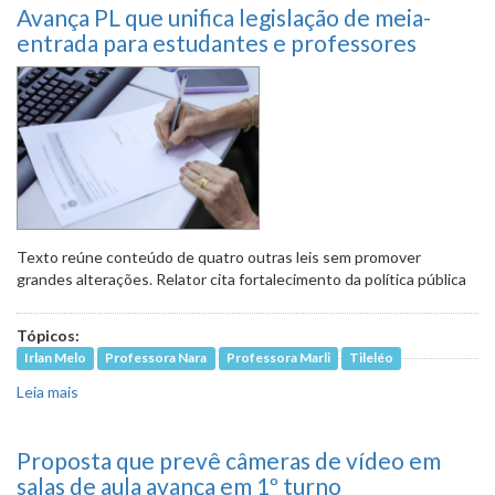
Avança PL que unifica legislação de meia-
especialistas
entrada para estudantes e professores
Texto reúne conteúdo de quatro outras leis sem promover
grandes alterações. Relator cita fortalecimento da política pública
Tópicos:
Irlan Melo
Professora Nara
Professora Marli
Tileléo
Leia mais
sobre Avança PL que unifica legislação de meia-entrada
para estudantes e professores
Proposta que prevê câmeras de vídeo em
salas de aula avança em 1º turno