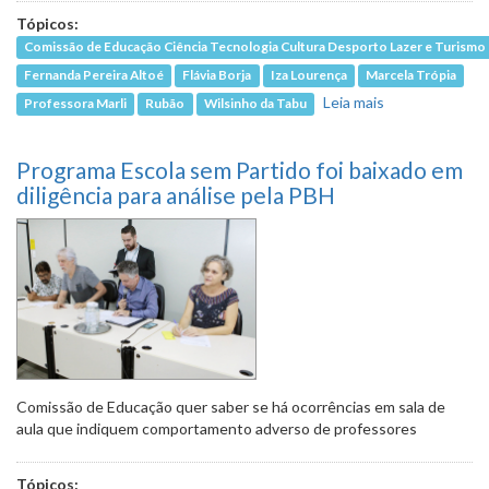
Tópicos:
Comissão de Educação Ciência Tecnologia Cultura Desporto Lazer e Turismo
Fernanda Pereira Altoé
Flávia Borja
Iza Lourença
Marcela Trópia
Leia mais
sobre
Professora Marli
Rubão
Wilsinho da Tabu
Retorno às
aulas na
Programa Escola sem Partido foi baixado em
cidade será
debatido em
diligência para análise pela PBH
audiência
pública no
próximo dia
18
Comissão de Educação quer saber se há ocorrências em sala de
aula que indiquem comportamento adverso de professores
Tópicos: