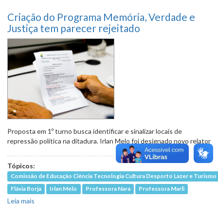
Criação do Programa Memória, Verdade e
Justiça tem parecer rejeitado
Proposta em 1º turno busca identificar e sinalizar locais de
repressão política na ditadura. Irlan Melo foi designado novo relator
Tópicos:
Comissão de Educação Ciência Tecnologia Cultura Desporto Lazer e Turismo
Flávia Borja
Irlan Melo
Professora Nara
Professora Marli
Leia mais
sobre Criação do Programa Memória, Verdade e Justiça
tem parecer rejeitado