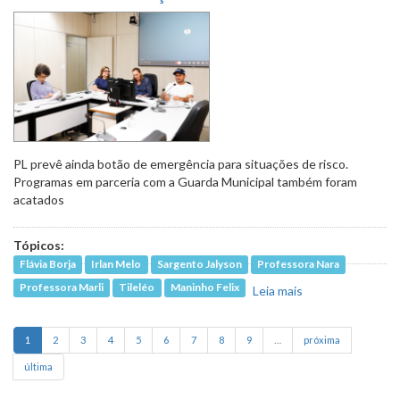
PL prevê ainda botão de emergência para situações de risco.
Programas em parceria com a Guarda Municipal também foram
acatados
Tópicos:
Flávia Borja
Irlan Melo
Sargento Jalyson
Professora Nara
Professora Marli
Tileléo
Maninho Felix
Leia mais
sobre
Proposta que
prevê câmeras
1
2
3
4
5
6
7
8
9
…
próxima
de vídeo em
salas de aula
última
avança em 1º
turno