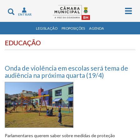
Togg
Toggle
ENTRAR
navig
navigation
LEGISLAÇÃO
PROPOSIÇÕES
AGENDA
EDUCAÇÃO
Onda de violência em escolas será tema de
audiência na próxima quarta (19/4)
Parlamentares querem saber sobre medidas de proteção