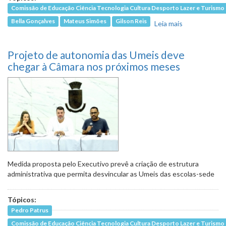
Comissão de Educação Ciência Tecnologia Cultura Desporto Lazer e Turismo
Bella Gonçalves
Mateus Simões
Gilson Reis
Leia mais
sobre
Programa
Escola sem
Projeto de autonomia das Umeis deve
Partido foi
baixado em
chegar à Câmara nos próximos meses
diligência
para
análise
pela PBH
Medida proposta pelo Executivo prevê a criação de estrutura
administrativa que permita desvincular as Umeis das escolas-sede
Tópicos:
Pedro Patrus
Comissão de Educação Ciência Tecnologia Cultura Desporto Lazer e Turismo