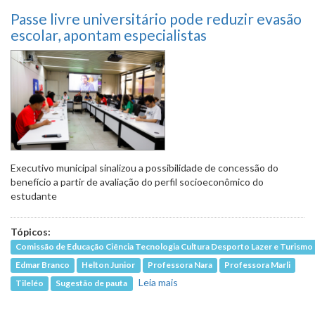
Passe livre universitário pode reduzir evasão
escolar, apontam especialistas
Executivo municipal sinalizou a possibilidade de concessão do
benefício a partir de avaliação do perfil socioeconômico do
estudante
Tópicos:
Comissão de Educação Ciência Tecnologia Cultura Desporto Lazer e Turismo
Edmar Branco
Helton Junior
Professora Nara
Professora Marli
Leia mais
sobre Passe livre
Tileléo
Sugestão de pauta
universitário pode reduzir
evasão escolar, apontam