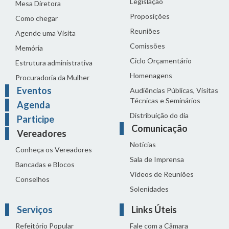
Legislação
Mesa Diretora
Proposições
Como chegar
Reuniões
Agende uma Visita
Comissões
Memória
Ciclo Orçamentário
Estrutura administrativa
Homenagens
Procuradoria da Mulher
Eventos
Audiências Públicas, Visitas
Técnicas e Seminários
Agenda
Distribuição do dia
Participe
Comunicação
Vereadores
Notícias
Conheça os Vereadores
Sala de Imprensa
Bancadas e Blocos
Vídeos de Reuniões
Conselhos
Solenidades
Serviços
Links Úteis
Refeitório Popular
Fale com a Câmara