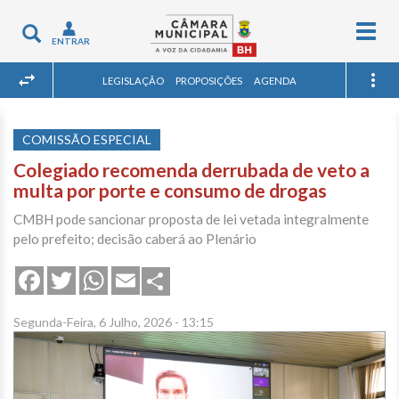
Togg
Toggle
ENTRAR
navig
navigation
LEGISLAÇÃO
PROPOSIÇÕES
AGENDA
COMISSÃO ESPECIAL
Colegiado recomenda derrubada de veto a
multa por porte e consumo de drogas
CMBH pode sancionar proposta de lei vetada integralmente
pelo prefeito; decisão caberá ao Plenário
Share
Facebook
Twitter
WhatsApp
Email
Segunda-Feira, 6 Julho, 2026 - 13:15