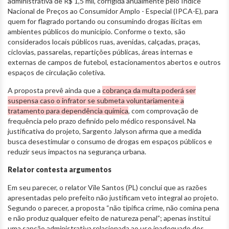
administrativa de R$ 1,5 mil, corrigida anualmente pelo Índice
Nacional de Preços ao Consumidor Amplo - Especial (IPCA-E), para
quem for flagrado portando ou consumindo drogas ilícitas em
ambientes públicos do município. Conforme o texto, são
considerados locais públicos ruas, avenidas, calçadas, praças,
ciclovias, passarelas, repartições públicas, áreas internas e
externas de campos de futebol, estacionamentos abertos e outros
espaços de circulação coletiva.
A proposta prevê ainda que a
cobrança da multa poderá ser
suspensa caso o infrator se submeta voluntariamente a
tratamento para dependência química
, com comprovação de
frequência pelo prazo definido pelo médico responsável. Na
justificativa do projeto, Sargento Jalyson afirma que a medida
busca desestimular o consumo de drogas em espaços públicos e
reduzir seus impactos na segurança urbana.
Relator contesta argumentos
Em seu parecer, o relator Vile Santos (PL) conclui que as razões
apresentadas pelo prefeito não justificam veto integral ao projeto.
Segundo o parecer, a proposta “não tipifica crime, não comina pena
e não produz qualquer efeito de natureza penal”; apenas institui
uma sanção administrativa relacionada ao uso inadequado dos