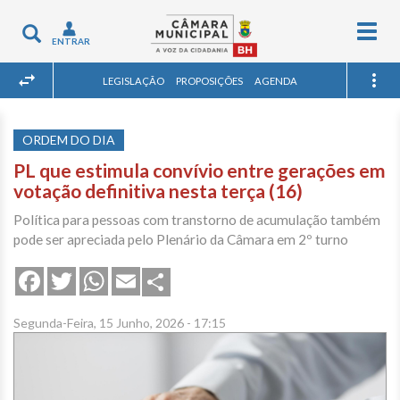
Togg
Toggle
ENTRAR
navig
navigation
LEGISLAÇÃO
PROPOSIÇÕES
AGENDA
ORDEM DO DIA
PL que estimula convívio entre gerações em
votação definitiva nesta terça (16)
Política para pessoas com transtorno de acumulação também
pode ser apreciada pelo Plenário da Câmara em 2º turno
Share
Facebook
Twitter
WhatsApp
Email
Segunda-Feira, 15 Junho, 2026 - 17:15