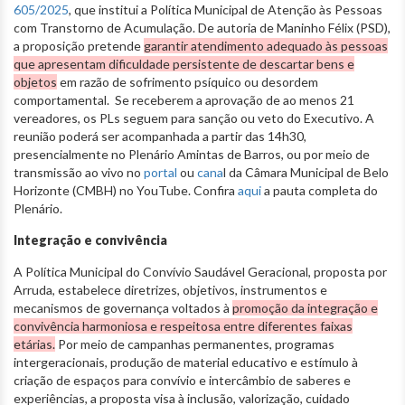
605/2025
, que institui a Política Municipal de Atenção às Pessoas
com Transtorno de Acumulação. De autoria de Maninho Félix (PSD),
a proposição pretende
garantir atendimento adequado às pessoas
que apresentam dificuldade persistente de descartar bens e
objetos
em razão de sofrimento psíquico ou desordem
comportamental. Se receberem a aprovação de ao menos 21
vereadores, os PLs seguem para sanção ou veto do Executivo. A
reunião poderá ser acompanhada a partir das 14h30,
presencialmente no Plenário Amintas de Barros, ou por meio de
transmissão ao vivo no
portal
ou
cana
l da Câmara Municipal de Belo
Horizonte (CMBH) no YouTube. Confira
aqui
a pauta completa do
Plenário.
Integração e convivência
A Política Municipal do Convívio Saudável Geracional, proposta por
Arruda, estabelece diretrizes, objetivos, instrumentos e
mecanismos de governança voltados à
promoção da integração e
convivência harmoniosa e respeitosa entre diferentes faixas
etárias.
Por meio de campanhas permanentes, programas
intergeracionais, produção de material educativo e estímulo à
criação de espaços para convívio e intercâmbio de saberes e
experiências, a proposta visa à inclusão, valorização, cuidado