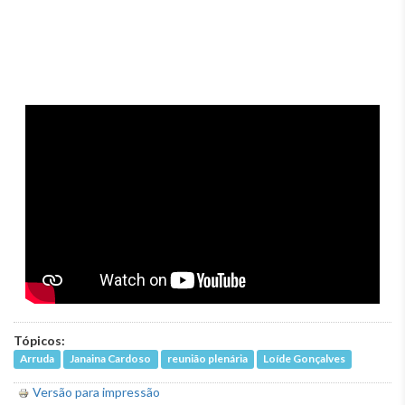
Tópicos:
Arruda
Janaina Cardoso
reunião plenária
Loíde Gonçalves
Versão para impressão