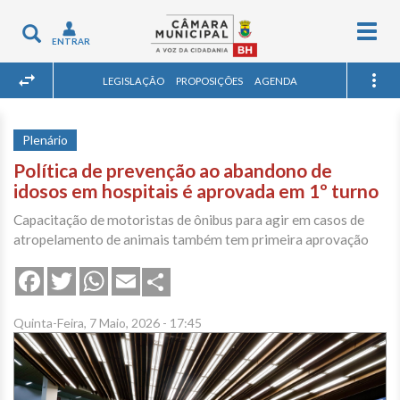
Togg
Toggle
ENTRAR
navig
navigation
LEGISLAÇÃO
PROPOSIÇÕES
AGENDA
Plenário
Política de prevenção ao abandono de
idosos em hospitais é aprovada em 1º turno
Capacitação de motoristas de ônibus para agir em casos de
atropelamento de animais também tem primeira aprovação
Share
Facebook
Twitter
WhatsApp
Email
Quinta-Feira, 7 Maio, 2026 - 17:45