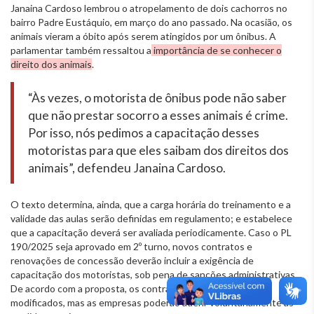
Janaina Cardoso lembrou o atropelamento de dois cachorros no
bairro Padre Eustáquio, em março do ano passado. Na ocasião, os
animais vieram a óbito após serem atingidos por um ônibus. A
parlamentar também ressaltou a
importância de se conhecer o
direito dos animais
.
“Às vezes, o motorista de ônibus pode não saber
que não prestar socorro a esses animais é crime.
Por isso, nós pedimos a capacitação desses
motoristas para que eles saibam dos direitos dos
animais”, defendeu Janaina Cardoso.
O texto determina, ainda, que a carga horária do treinamento e a
validade das aulas serão definidas em regulamento; e estabelece
que a capacitação deverá ser avaliada periodicamente. Caso o PL
190/2025 seja aprovado em 2º turno, novos contratos e
renovações de concessão deverão incluir a exigência de
capacitação dos motoristas, sob pena de sanções administrativas.
De acordo com a proposta, os contratos atuais não serão
modificados, mas as empresas poderão aderir voluntariamente às