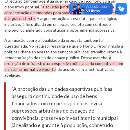
O recurso também acentua que, no caso de incômodo com um
dispositivo pontual,
“a solução jurídica mais adequada” seria a
apresentação de emendas para sanar os problemas e não a rejeição
integral do texto.
A argumentação acrescenta que essa lógica,
inclusive, já foi utilizada em um outro projeto com conteúdo
análogo, considerado constitucional após emenda supressiva.
A afirmação sobre a ilegalidade da proposta também foi
questionada. No recurso, ressalta-se que o Plano Diretor vincula a
política urbana ao acesso aos serviços públicos, trabalho, lazer e à
democratização do uso do espaço público. Dessa maneira,
a
proteção de infraestrutura esportiva pública seria compatível com
o sistema normativo vigente
, de acordo com a justificativa da
apelação.
“A proteção das unidades esportivas públicas
assegura continuidade de uso de bens
financiados com recursos públicos, evita
supressões arbitrárias de espaços de
convivência, preserva o investimento municipal
já realizado e garante à população, sobretudo