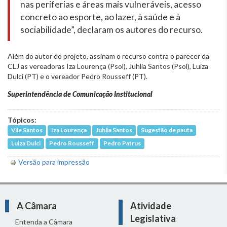
nas periferias e áreas mais vulneráveis, acesso
concreto ao esporte, ao lazer, à saúde e à
sociabilidade”, declaram os autores do recurso.
Além do autor do projeto, assinam o recurso contra o parecer da
CLJ as vereadoras Iza Lourença (Psol), Juhlia Santos (Psol), Luiza
Dulci (PT) e o vereador Pedro Rousseff (PT).
Superintendência de Comunicação Institucional
Tópicos:
Vile Santos
Iza Lourença
Juhlia Santos
Sugestão de pauta
Luiza Dulci
Pedro Rousseff
Pedro Patrus
Versão para impressão
A Câmara
Atividade
Legislativa
Entenda a Câmara