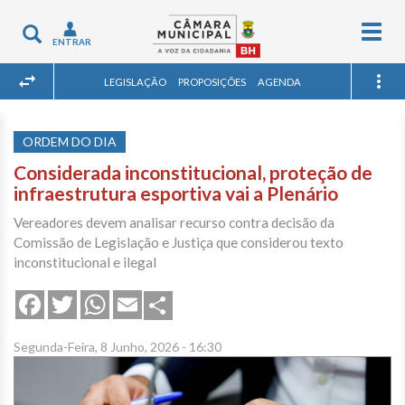
Togg
Toggle
ENTRAR
navig
navigation
LEGISLAÇÃO
PROPOSIÇÕES
AGENDA
ORDEM DO DIA
Considerada inconstitucional, proteção de
infraestrutura esportiva vai a Plenário
Vereadores devem analisar recurso contra decisão da
Comissão de Legislação e Justiça que considerou texto
inconstitucional e ilegal
Share
Facebook
Twitter
WhatsApp
Email
Segunda-Feira, 8 Junho, 2026 - 16:30