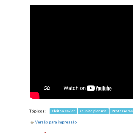
Tópicos:
Cleiton Xavier
reunião plenária
Professora M
Versão para impressão