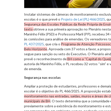
Instalar sistemas de câmeras de monitoramento exclusi
escolas é o que prevê o
Projeto de Lei (PL) 466/2025
, qu
Segurança das Escolas Públicas da Rede Própria de Ensi
texto
obteve a sua primeira aprovação no Plenário nesta 
Maninho Félix (PSD) e Professora Marli (PP), recebeu 34 
às comissões para análise de emendas. Os vereadores t
PL 437/2025
, que cria o
Programa de Atenção Psicossocia
Belo Horizonte
. Aprovada com 37 votos a favor, a propost
segue para sanção ou veto do Executivo. O Plenário ain
prevê o reconhecimento de
BH como a “Capital do Queij
autoria de Maninho Félix, o PL recebeu 32 votos “sim” e 
de emenda.
Segurança nas escolas
Ampliar a proteção de estudantes, professores e demai
escolar é o objetivo do PL 466/2025. A proposição esta
monitoramento nas entradas, saídas, muros e áreas de c
municipais de BH
. O texto determina que a comunidade e
previamente sobre a existência do monitoramento e es
ser armazenadas em ambiente seguro, podendo ser ace