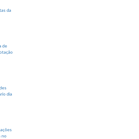
tas da
a de
votação
ades
rio dia
mações
s no