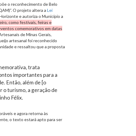
opõe o reconhecimento de Belo
QAM)”. O projeto altera a
Lei
Horizonte e autoriza o Município a
eiro, como festivais, feiras e
r eventos comemorativos em datas
Artesanais de Minas Gerais,
eijo artesanal foi reconhecido
nidade e ressaltou que a proposta
memorativa, trata
ontos importantes para a
e. Então, além de [o
ar o turismo, a geração de
nho Félix.
ráveis e agora retorna às
nte, o texto estará apto para ser