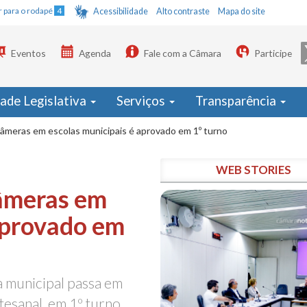
Ir para o rodapé
4
Acessibilidade
Alto contraste
Mapa do site
Eventos
Agenda
Fale com a Câmara
Participe
dade Legislativa
Serviços
Transparência
âmeras em escolas municipais é aprovado em 1º turno
WEB STORIES
âmeras em
aprovado em
a municipal passa em
rtesanal, em 1º turno