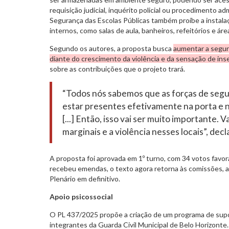
requisição judicial, inquérito policial ou procedimento adm
Segurança das Escolas Públicas também proíbe a instal
internos, como salas de aula, banheiros, refeitórios e ár
Segundo os autores, a proposta busca
aumentar a segur
diante do crescimento da violência e da sensação de in
sobre as contribuições que o projeto trará.
“Todos nós sabemos que as forças de se
estar presentes efetivamente na porta e n
[...] Então, isso vai ser muito importante. Va
marginais e a violência nesses locais”, dec
A proposta foi aprovada em 1º turno, com 34 votos favor
recebeu emendas, o texto agora retorna às comissões, a
Plenário em definitivo.
Apoio psicossocial
O PL 437/2025 propõe a criação de um programa de supo
integrantes da Guarda Civil Municipal de Belo Horizonte