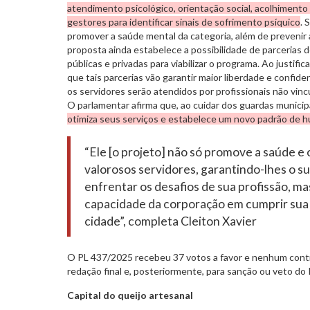
atendimento psicológico, orientação social, acolhimento 
gestores para identificar sinais de sofrimento psíquico
. 
promover a saúde mental da categoria, além de prevenir
proposta ainda estabelece a possibilidade de parcerias 
públicas e privadas para viabilizar o programa. Ao justifi
que tais parcerias vão garantir maior liberdade e confid
os servidores serão atendidos por profissionais não vin
O parlamentar afirma que, ao cuidar dos guardas municip
otimiza seus serviços e estabelece um novo padrão de h
“Ele [o projeto] não só promove a saúde e
valorosos servidores, garantindo-lhes o s
enfrentar os desafios de sua profissão, m
capacidade da corporação em cumprir sua 
cidade”, completa Cleiton Xavier
O PL 437/2025 recebeu 37 votos a favor e nenhum contr
redação final e, posteriormente, para sanção ou veto do
Capital do queijo artesanal