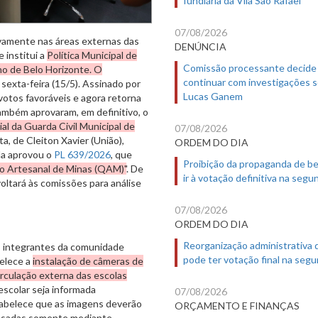
07/08/2026
vamente nas áreas externas das
DENÚNCIA
e institui a
Política Municipal de
Comissão processante decide
no de Belo Horizonte. O
continuar com investigações 
sexta-feira (15/5). Assinado por
Lucas Ganem
votos favoráveis e agora retorna
ambém aprovaram, em definitivo, o
l da Guarda Civil Municipal de
07/08/2026
a, de Cleiton Xavier (União),
ORDEM DO DIA
da aprovou o
PL 639/2026
, que
Proibição da propaganda de b
o Artesanal de Minas (QAM)"
. De
ir à votação definitiva na segu
voltará às comissões para análise
07/08/2026
ORDEM DO DIA
Reorganização administrativa
s integrantes da comunidade
pode ter votação final na segu
belece a
instalação de câmeras de
irculação externa das escolas
scolar seja informada
07/08/2026
tabelece que as imagens deverão
ORÇAMENTO E FINANÇAS
ssadas somente mediante