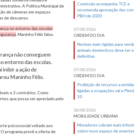
Comissão acompanha TCE e
inistrativo. A Política Municipal de
recomenda aprovação das con
ação de câmeras em espaços
PBH de 2020
eas de descanso.
ança no entorno das escolas
07/08/2026
segurança
. Maninho Félix falou
ORDEM DO DIA
Normas mais rígidas para vend
animais domésticos deve ter 
gurança não conseguem
definitiva
o entorno das escolas.
i inibir a ação de
07/08/2026
ORDEM DO DIA
larou Maninho Félix.
Proibição de recursos a entid
ligadas a ocupações vai a Plená
áveis e 2 contrários. Como
10
ntes que possa ser apreciado pelo
06/08/2026
MOBILIDADE URBANA
Moradores cobram mais infor
rte psicossocial voltado aos
sobre novo espaço de evento
. O programa prevê a oferta de