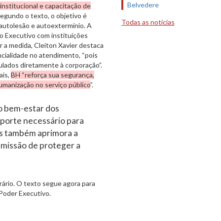
Belvedere
institucional e capacitação de
Segundo o texto, o objetivo é
Todas as notícias
 autolesão e autoextermínio. A
do Executivo com instituições
car a medida, Cleiton Xavier destaca
encialidade no atendimento, “pois
culados diretamente à corporação”.
ais,
BH “reforça sua segurança,
umanização no serviço público
”.
 o bem-estar dos
uporte necessário para
as também aprimora a
missão de proteger a
ário. O texto segue agora para
 Poder Executivo.