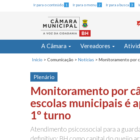
Ir para o conteúdo
1
Ir para o menu
2
Ir para a busca
3
A Câmara
Vereadores
Ativi
Início
>
Comunicação
>
Notícias
>
Monitoramento por c
Plenário
Monitoramento por c
escolas municipais é 
1º turno
Atendimento psicossocial para a guard
definitivo; BH como capital do queijo a