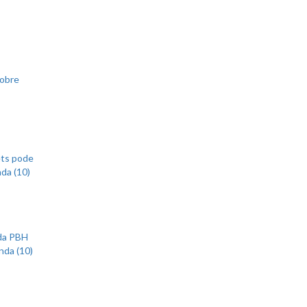
sobre
ets pode
nda (10)
 da PBH
nda (10)