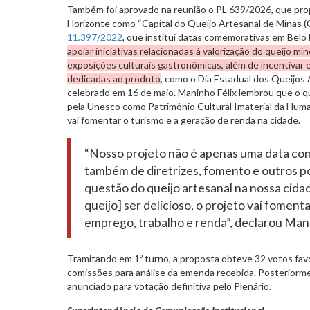
Também foi aprovado na reunião o PL 639/2026, que pr
Horizonte como “Capital do Queijo Artesanal de Minas (
11.397/2022
, que institui datas comemorativas em Belo 
apoiar iniciativas relacionadas à valorização do queijo min
exposições culturais gastronômicas, além de incentiva
dedicadas ao produto
, como o Dia Estadual dos Queijos 
celebrado em 16 de maio. Maninho Félix lembrou que o qu
pela Unesco como Patrimônio Cultural Imaterial da Huma
vai fomentar o turismo e a geração de renda na cidade.
“Nosso projeto não é apenas uma data co
também de diretrizes, fomento e outros p
questão do queijo artesanal na nossa cidad
queijo] ser delicioso, o projeto vai foment
emprego, trabalho e renda”, declarou Mani
Tramitando em 1º turno, a proposta obteve 32 votos favo
comissões para análise da emenda recebida. Posteriorme
anunciado para votação definitiva pelo Plenário.