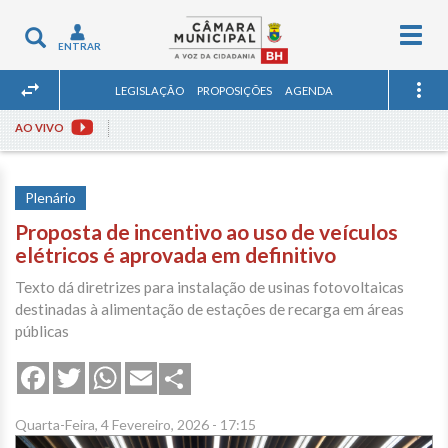
Togg
Toggle
ENTRAR
navig
navigation
LEGISLAÇÃO
PROPOSIÇÕES
AGENDA
AO VIVO
Plenário
Proposta de incentivo ao uso de veículos
elétricos é aprovada em definitivo
Texto dá diretrizes para instalação de usinas fotovoltaicas
destinadas à alimentação de estações de recarga em áreas
públicas
Share
Facebook
Twitter
WhatsApp
Email
Quarta-Feira, 4 Fevereiro, 2026 - 17:15