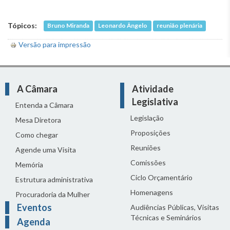
Tópicos:
Bruno Miranda
Leonardo Ângelo
reunião plenária
Versão para impressão
A Câmara
Atividade
Legislativa
Entenda a Câmara
Legislação
Mesa Diretora
Proposições
Como chegar
Reuniões
Agende uma Visita
Comissões
Memória
Ciclo Orçamentário
Estrutura administrativa
Homenagens
Procuradoria da Mulher
Eventos
Audiências Públicas, Visitas
Técnicas e Seminários
Agenda