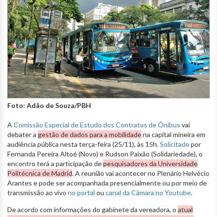
Foto: Adão de Souza/PBH
A
Comissão Especial de Estudo dos Contratos de Ônibus
vai
debater a
gestão de dados para a mobilidade
na capital mineira em
audiência pública nesta terça-feira (25/11), às 15h.
Solicitado
por
Fernanda Pereira Altoé (Novo) e Rudson Paixão (Solidariedade), o
encontro terá a participação de
pesquisadores da Universidade
Politécnica de Madrid
. A reunião vai acontecer no Plenário Helvécio
Arantes e pode ser acompanhada presencialmente ou por meio de
transmissão ao vivo
no portal
ou
canal da Câmara no Youtube
.
De acordo com informações do gabinete da vereadora, o
atual