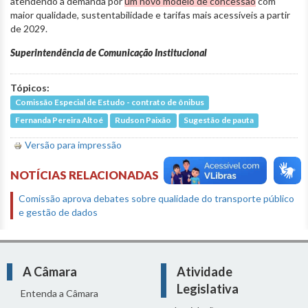
atendendo à demanda por
um novo modelo de concessão
com
maior qualidade, sustentabilidade e tarifas mais acessíveis a partir
de 2029.
Superintendência de Comunicação Institucional
Tópicos:
Comissão Especial de Estudo - contrato de ônibus
Fernanda Pereira Altoé
Rudson Paixão
Sugestão de pauta
Versão para impressão
NOTÍCIAS RELACIONADAS
Comissão aprova debates sobre qualidade do transporte público
e gestão de dados
A Câmara
Atividade
Legislativa
Entenda a Câmara