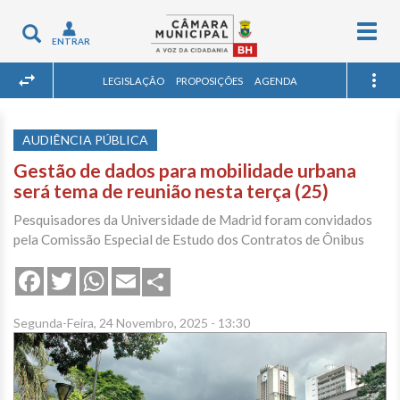
Togg
Toggle
ENTRAR
navig
navigation
LEGISLAÇÃO
PROPOSIÇÕES
AGENDA
AUDIÊNCIA PÚBLICA
Gestão de dados para mobilidade urbana
será tema de reunião nesta terça (25)
Pesquisadores da Universidade de Madrid foram convidados
pela Comissão Especial de Estudo dos Contratos de Ônibus
Share
Facebook
Twitter
WhatsApp
Email
Segunda-Feira, 24 Novembro, 2025 - 13:30