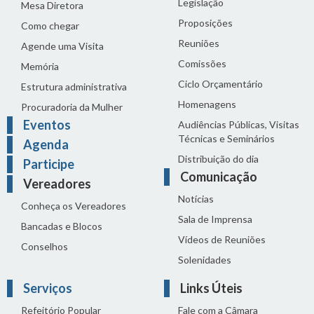
Legislação
Mesa Diretora
Proposições
Como chegar
Reuniões
Agende uma Visita
Comissões
Memória
Ciclo Orçamentário
Estrutura administrativa
Homenagens
Procuradoria da Mulher
Eventos
Audiências Públicas, Visitas
Técnicas e Seminários
Agenda
Distribuição do dia
Participe
Comunicação
Vereadores
Notícias
Conheça os Vereadores
Sala de Imprensa
Bancadas e Blocos
Vídeos de Reuniões
Conselhos
Solenidades
Serviços
Links Úteis
Refeitório Popular
Fale com a Câmara