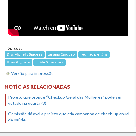
Tópicos:
Dra. Michelly Siqueira
Janaina Cardoso
reunião plenária
Uner Augusto
Loíde Gonçalves
Versão para impressão
NOTÍCIAS RELACIONADAS
Projeto que propõe “Checkup Geral das Mulheres” pode ser
votado na quarta (8)
Comissão dá aval a projeto que cria campanha de check-up anual
de saúde