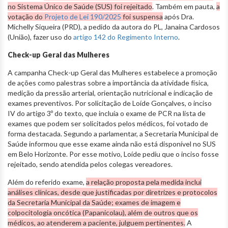
no Sistema Único de Saúde (SUS) foi rejeitado
. Também em pauta,
a
votação do
Projeto de Lei 190/2025
foi suspensa
após Dra.
Michelly Siqueira (PRD), a pedido da autora do PL, Janaina Cardosos
(União), fazer uso do
artigo 142 do Regimento Interno
.
Check-up Geral das Mulheres
A campanha Check-up Geral das Mulheres estabelece a promoção
de ações como palestras sobre a importância da atividade física,
medição da pressão arterial, orientação nutricional e indicação de
exames preventivos. Por solicitação de Loíde Gonçalves, o inciso
IV do artigo 3º do texto, que incluía o exame de PCR na lista de
exames que podem ser solicitados pelos médicos, foi votado de
forma destacada. Segundo a parlamentar, a Secretaria Municipal de
Saúde informou que esse exame ainda não está disponível no SUS
em Belo Horizonte. Por esse motivo, Loíde pediu que o inciso fosse
rejeitado, sendo atendida pelos colegas vereadores.
Além do referido exame,
a relação proposta pela medida inclui
análises clínicas, desde que justificadas por diretrizes e protocolos
da Secretaria Municipal da Saúde; exames de imagem e
colpocitologia oncótica (Papanicolau), além de outros que os
médicos, ao atenderem a paciente, julguem pertinentes.
A