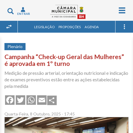
Togg
Toggle
ENTRAR
navig
navigation
LEGISLAÇÃO
PROPOSIÇÕES
AGENDA
Plenário
Campanha “Check-up Geral das Mulheres”
é aprovada em 1º turno
Medição de pressão arterial, orientação nutricional e indicação
de exames preventivos estão entre as ações estabelecidas
pela medida
Share
Facebook
Twitter
WhatsApp
Email
Quarta-Feira, 8 Outubro, 2025 - 17:45