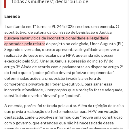
todas as mulheres”, declarou Loíde.
Emenda
Tramitando em 1º turno, o PL 244/2025 recebeu uma emenda. O
substitutivo, de autoria da Comissão de Legislação e Justiça,
buscava sanar vícios de inconstitucionalidade e ilegalidade
apontados pelo relator
do projeto no colegiado, Uner Augusto (PL).
Segundo o vereador, o texto apresentava ilegalidade ao prever a
realização do teste molecular para HPV, que ainda não possui
execução pelo SUS. Uner sugeriu a supressão do inciso IV do
artigo 3°. Ainda de acordo com o parlamentar, ao dispor no artigo 2º
do texto que o “poder público deverá priorizar e implementar"
determinadas ações, a proposição invadiria a esfera de
competência privativa do Poder Executivo. E para sanar essa
inconstitucionalidade, Uner propôs que a redação fosse adequada,
substituindo o verbo "deverá" por "poderá".
A emenda, porém, foi retirada pelo autor. Além da rejeição do inciso
que previa a realização do teste molecular para HPV em votação
destacada, Loíde Gonçalves informou que “houve uma construção
com o governo, que entendeu que não há necessidade dessa
emenda ser mantida”, e que o Executivo poderá aprimorar o projeto