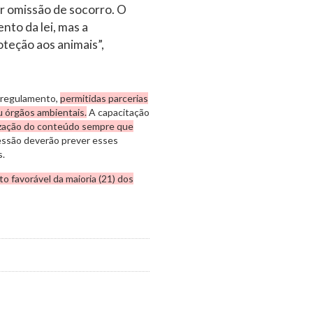
ar omissão de socorro. O
to da lei, mas a
teção aos animais”,
m regulamento,
permitidas parcerias
u órgãos ambientais.
A capacitação
lização do conteúdo sempre que
ncessão deverão prever esses
s.
 favorável da maioria (21) dos