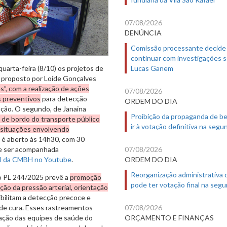
07/08/2026
DENÚNCIA
Comissão processante decide
continuar com investigações 
uarta-feira (8/10) os projetos de
Lucas Ganem
, proposto por Loíde Gonçalves
, com a realização de ações
07/08/2026
s preventivos
para detecção
ORDEM DO DIA
ação. O segundo, de Janaina
Proibição da propaganda de b
 de bordo do transporte público
ir à votação definitiva na segu
m situações envolvendo
s é aberto às 14h30, com 30
de ser acompanhada
07/08/2026
l da CMBH no Youtube
.
ORDEM DO DIA
Reorganização administrativa
o PL 244/2025 prevê a
promoção
pode ter votação final na segu
ição da pressão arterial, orientação
ibilitam a detecção precoce e
 de cura. Esses rastreamentos
07/08/2026
ação das equipes de saúde do
ORÇAMENTO E FINANÇAS