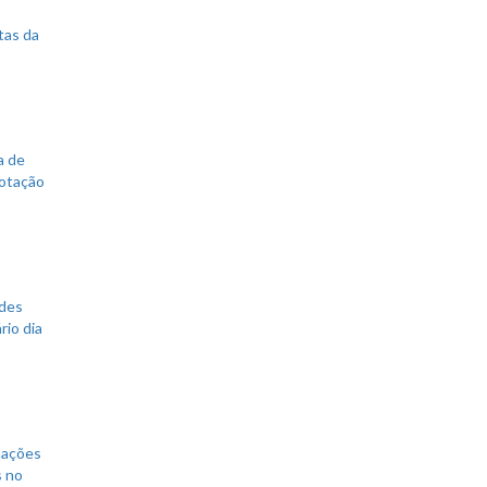
tas da
a de
votação
ades
rio dia
mações
s no