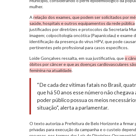
Município, considerando o perfil epidemiológico da popul
mulher.
A
relação dos exames, que podem ser solicitados por mé
saúde, hospitais e outros equipamentos da rede pública
justificados por diretrizes e protocolos da Secretaria M
imagem; colpocitologia oncótica (Papanicolau) e exame d
identificação da presença do vírus HPV, que pode causar
pertinentes pelo profissional para casos específicos.
Loíde Gonçalves ressalta, em sua justificativa, que
o cân
óbitos por câncer e que as doenças cardiovasculares sã
feminina na atualidade
.
“De cada dez vítimas fatais no Brasil, qua
que há 50 anos esse número não chegava 
poder público possua os meios necessário
situação”, alerta a parlamentar.
O texto autoriza a Prefeitura de Belo Horizonte a firmar
privadas para execução da campanha e o custeio depende
recursos, nos termos das Leis de Diretrizes Orçamentá