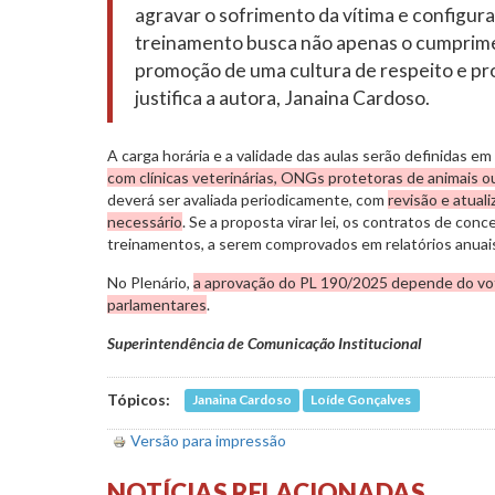
agravar o sofrimento da vítima e configur
treinamento busca não apenas o cumprimen
promoção de uma cultura de respeito e pro
justifica a autora, Janaina Cardoso.
A carga horária e a validade das aulas serão definidas e
com clínicas veterinárias, ONGs protetoras de animais o
deverá ser avaliada periodicamente, com
revisão e atua
necessário
. Se a proposta virar lei, os contratos de co
treinamentos, a serem comprovados em relatórios anuai
No Plenário,
a aprovação do PL 190/2025 depende do voto
parlamentares
.
Superintendência de Comunicação Institucional
Tópicos:
Janaina Cardoso
Loíde Gonçalves
Versão para impressão
NOTÍCIAS RELACIONADAS