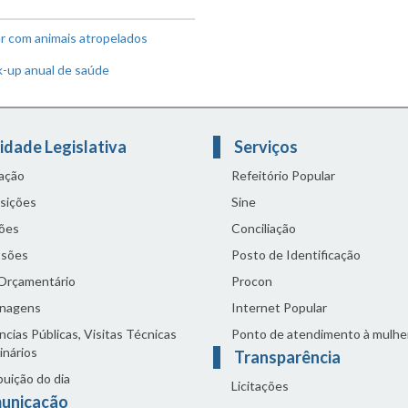
ar com animais atropelados
k-up anual de saúde
idade Legislativa
Serviços
lação
Refeitório Popular
sições
Sine
ões
Conciliação
sões
Posto de Identificação
 Orçamentário
Procon
nagens
Internet Popular
cias Públicas, Visitas Técnicas
Ponto de atendimento à mulhe
inários
Transparência
buição do dia
Licitações
unicação