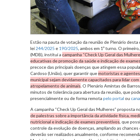
Estão na pauta de votação da reunião de Plenário desta q
lei
244/2025
e
190/2025
, ambos em 1º turno. O primeiro
(MDB), institui a
campanha “Check Up Geral das Mulheres”
educativas de promoção da saúde e indicação de exame
precoce das principais doenças que atingem essa popul
Cardoso (União), quer garantir que
motoristas e agentes
municipal sejam devidamente capacitados para lidar co
atropelamento de animais
. O Plenário Amintas de Barro
minutos de tolerância para abertura da reunião, que po
presencialmente ou de forma remota
pelo portal
ou
cana
A campanha “Check Up Geral das Mulheres” proposta n
de palestras sobre a importância da atividade física, med
nutricional e indicação de exames preventivos
, que poss
controle da evolução de doenças, ampliando as chances
deverão ser realizados anualmente, conforme recomend