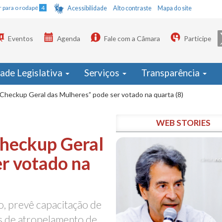
Ir para o rodapé
4
Acessibilidade
Alto contraste
Mapa do site
Eventos
Agenda
Fale com a Câmara
Participe
dade Legislativa
Serviços
Transparência
Checkup Geral das Mulheres” pode ser votado na quarta (8)
WEB STORIES
Checkup Geral
r votado na
, prevê capacitação de
os de atropelamento de