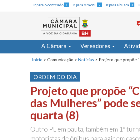
Ir para o conteúdo
1
Ir para o menu
2
Ir para a busca
3
A Câmara
Vereadores
Ativi
Início
>
Comunicação
>
Notícias
>
Projeto que propõe “
ORDEM DO DIA
Projeto que propõe “
das Mulheres” pode se
quarta (8)
Outro PL em pauta, também em 1º turno
motoristas de ônibus para agir em cas