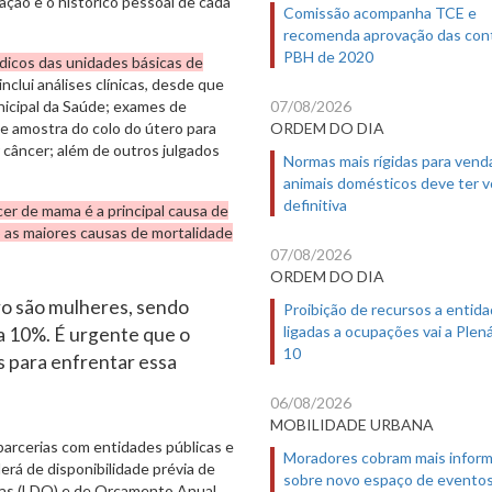
ação e o histórico pessoal de cada
Comissão acompanha TCE e
recomenda aprovação das con
PBH de 2020
dicos das unidades básicas de
inclui análises clínicas, desde que
unicipal da Saúde; exames de
07/08/2026
e amostra do colo do útero para
ORDEM DO DIA
 câncer; além de outros julgados
Normas mais rígidas para vend
animais domésticos deve ter 
definitiva
cer de mama é a principal causa de
o as maiores causas de mortalidade
07/08/2026
ORDEM DO DIA
tro são mulheres, sendo
Proibição de recursos a entid
ligadas a ocupações vai a Plená
a 10%. É urgente que o
10
s para enfrentar essa
06/08/2026
MOBILIDADE URBANA
 parcerias com entidades públicas e
Moradores cobram mais infor
rá de disponibilidade prévia de
sobre novo espaço de evento
rias (LDO) e de Orçamento Anual