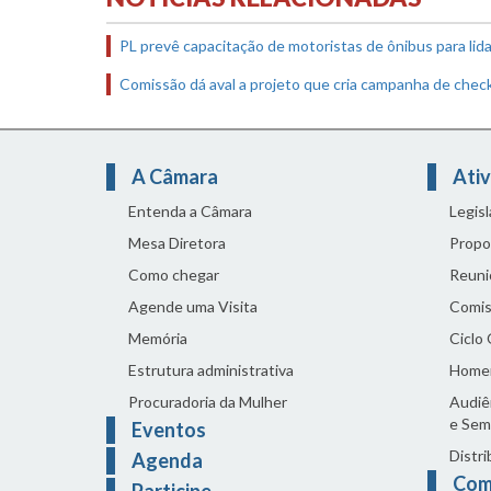
PL prevê capacitação de motoristas de ônibus para lid
Comissão dá aval a projeto que cria campanha de chec
A Câmara
Ativ
Entenda a Câmara
Legis
Mesa Diretora
Propo
Como chegar
Reuni
Agende uma Visita
Comis
Memória
Ciclo
Estrutura administrativa
Home
Procuradoria da Mulher
Audiên
e Sem
Eventos
Distri
Agenda
Com
Participe