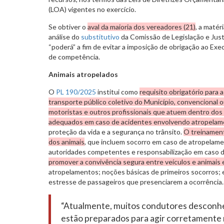
(LOA) vigentes no exercício.
Se obtiver o
aval da maioria dos vereadores (21)
, a matér
análise do
substitutivo
da Comissão de Legislação e Justi
“poderá” a fim de evitar a imposição de obrigação ao Exec
de competência.
Animais atropelados
O
PL 190/2025
institui como
requisito obrigatório para 
transporte público coletivo do Município, convencional 
motoristas e outros profissionais que atuem dentro do
adequados em caso de acidentes envolvendo atropelam
proteção da vida e a segurança no trânsito.
O treinament
dos animais
, que incluem socorro em caso de atropelam
autoridades competentes e responsabilização em caso 
promover a convivência segura entre veículos e animais 
atropelamentos; noções básicas de primeiros socorros; e
estresse de passageiros que presenciarem a ocorrência.
“Atualmente, muitos condutores desconhe
estão preparados para agir corretamente 