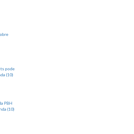
sobre
ets pode
nda (10)
 da PBH
nda (10)