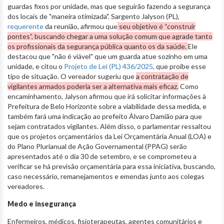
guardas fixos por unidade, mas que seguirão fazendo a segurança
dos locais de "maneira otimizada". Sargento Jalyson (PL),
requerente
da reunião, afirmou que
seu objetivo é “construir
pontes”, buscando chegar a uma solução comum que agrade tanto
os profissionais da segurança pública quanto os da saúde.
Ele
destacou que "não é viável" que um guarda atue sozinho em uma
unidade, e citou o
Projeto de Lei (PL) 436/2025
, que proíbe esse
tipo de situação. O vereador sugeriu que
a contratação de
vigilantes armados poderia ser a alternativa mais eficaz.
Como
encaminhamento, Jalyson afirmou que irá solicitar informações à
Prefeitura de Belo Horizonte sobre a viabilidade dessa medida, e
também fará uma indicação ao prefeito Álvaro Damião para que
sejam contratados vigilantes. Além disso, o parlamentar ressaltou
que os projetos orçamentários da Lei Orçamentária Anual (LOA) e
do Plano Plurianual de Ação Governamental (PPAG) serão
apresentados até o dia 30 de setembro, e se comprometeu a
verificar se há previsão orçamentária para essa iniciativa, buscando,
caso necessário, remanejamentos e emendas junto aos colegas
vereadores.
Medo e insegurança
Enfermeiros, médicos, fisioterapeutas, agentes comunitários e