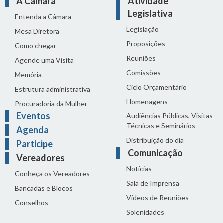
A Câmara
Atividade
Legislativa
Entenda a Câmara
Legislação
Mesa Diretora
Proposições
Como chegar
Reuniões
Agende uma Visita
Comissões
Memória
Ciclo Orçamentário
Estrutura administrativa
Homenagens
Procuradoria da Mulher
Eventos
Audiências Públicas, Visitas
Técnicas e Seminários
Agenda
Distribuição do dia
Participe
Comunicação
Vereadores
Notícias
Conheça os Vereadores
Sala de Imprensa
Bancadas e Blocos
Vídeos de Reuniões
Conselhos
Solenidades