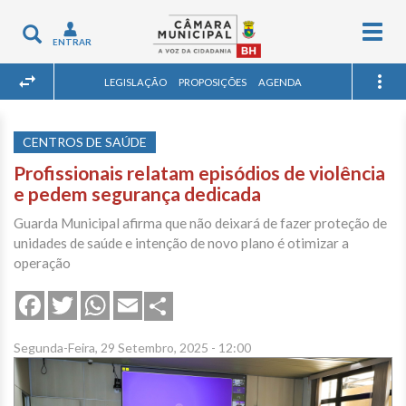
Togg
Toggle
ENTRAR
navig
navigation
LEGISLAÇÃO
PROPOSIÇÕES
AGENDA
CENTROS DE SAÚDE
Profissionais relatam episódios de violência
e pedem segurança dedicada
Guarda Municipal afirma que não deixará de fazer proteção de
unidades de saúde e intenção de novo plano é otimizar a
operação
Share
Facebook
Twitter
WhatsApp
Email
Segunda-Feira, 29 Setembro, 2025 - 12:00