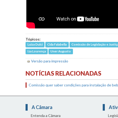
Tópicos:
Luiza Dulci
Cida Falabella
Comissão de Legislação e Justiç
Iza Lourença
Uner Augusto
Versão para impressão
NOTÍCIAS RELACIONADAS
Comissão quer saber condições para instalação de be
A Câmara
Ativ
Entenda a Câmara
Legis