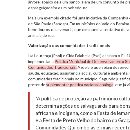
árvore, abaixo dela um banco, além de um conjunto de p
espreguiçadeira e um bebedouro.
Mais um exemplo citado foi uma iniciativa da Companhi
de São Paulo (Sabesp). Em municípios do Vale do Paraíba
bebedouros de alvenaria, que diminuem a tentativa de v
animais de rua.
Valorização das comunidades tradicionais
Iza Lourença (Psol) e Cida Falabella (Psol) assinam o PL
implementar a
Política Municipal de Desenvolvimento S
Comunidades Tradicionais.
A ideia é que sejam desenvolv
saúde, educação, assistência social, cultural e ambiental
comunidades tradicionais no município. Segundo justificati
pretende
suplementar política nacional análoga
,
que já vi
“A política de proteção ao patrimônio cult
determina ações de salvaguarda para bens 
africana e indígena, como a Festa de lema
e a Festa de Preto Velho do bairro da Graç
Comunidades Quilombolas e, mais recent