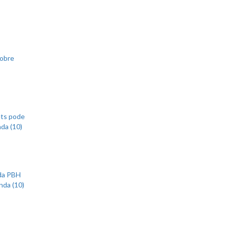
sobre
ets pode
nda (10)
 da PBH
nda (10)