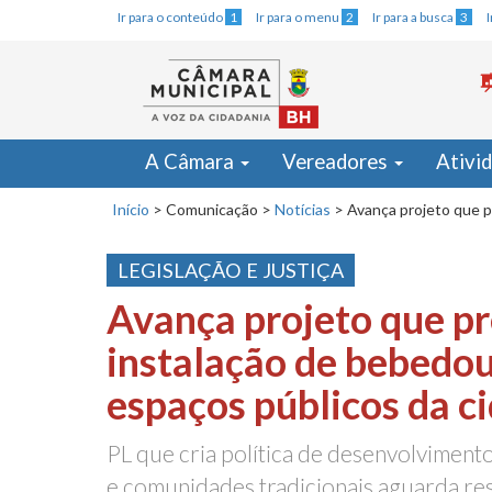
Ir para o conteúdo
1
Ir para o menu
2
Ir para a busca
3
A Câmara
Vereadores
Ativi
Início
>
Comunicação
>
Notícias
>
Avança projeto que p
LEGISLAÇÃO E JUSTIÇA
Avança projeto que p
instalação de bebedo
espaços públicos da c
PL que cria política de desenvolviment
e comunidades tradicionais aguarda re