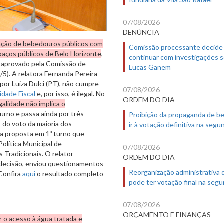
07/08/2026
DENÚNCIA
lação de bebedouros públicos com
Comissão processante decide
paços públicos de Belo Horizonte
,
continuar com investigações 
e aprovado pela Comissão de
Lucas Ganem
6/5). A relatora Fernanda Pereira
por Luiza Dulci (PT), não cumpre
07/08/2026
idade Fiscal
e, por isso, é ilegal. No
ORDEM DO DIA
egalidade não implica o
rno e passa ainda por três
Proibição da propaganda de b
r do
voto da maioria dos
ir à votação definitiva na segu
ra proposta em 1º turno que
 Política Municipal de
07/08/2026
Tradicionais. O relator
ORDEM DO DIA
 decisão, enviou questionamentos
Reorganização administrativa
 Confira
aqui
o resultado completo
pode ter votação final na segu
07/08/2026
ORÇAMENTO E FINANÇAS
r o acesso à água tratada e