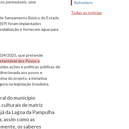
isos permeáveis, uma
Belvedere
Todas as notícias
a de Saneamento Básico do Estado
 (SP) foram implantados
andalização e fornecem água para
 1024/2025, que pretende
ustentável dos Povos e
idas ações e políticas públicas de
 direcionada aos povos e
va do projeto, a iniciativa
gora na legislação brasileira.
ural do município
culturais de matriz
njá da Lagoa da Pampulha
a, assim como as
emente, os saberes