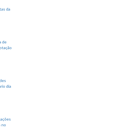
tas da
a de
votação
ades
rio dia
mações
s no