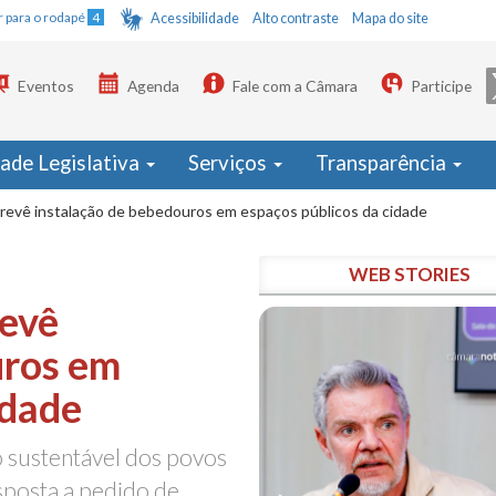
Ir para o rodapé
4
Acessibilidade
Alto contraste
Mapa do site
Eventos
Agenda
Fale com a Câmara
Participe
dade Legislativa
Serviços
Transparência
revê instalação de bebedouros em espaços públicos da cidade
WEB STORIES
revê
uros em
idade
o sustentável dos povos
sposta a pedido de