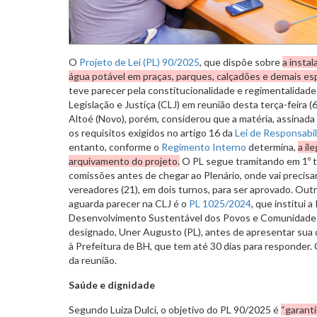
O
Projeto de Lei (PL) 90/2025
, que dispõe sobre
a insta
água potável em praças, parques, calçadões e demais es
teve parecer pela constitucionalidade e regimentalidad
Legislação e Justiça (CLJ) em reunião desta terça-feira (
Altoé (Novo), porém, considerou que a matéria, assinada 
os requisitos exigidos no artigo 16 da
Lei de Responsabil
entanto, conforme o
Regimento Interno
determina,
a il
arquivamento do projeto.
O PL segue tramitando em 1º tu
comissões antes de chegar ao Plenário, onde vai precisa
vereadores (21), em dois turnos, para ser aprovado. Out
aguarda parecer na CLJ é o
PL 1025/2024
, que institui a
Desenvolvimento Sustentável dos Povos e Comunidades 
designado, Uner Augusto (PL), antes de apresentar sua
à Prefeitura de BH, que tem até 30 dias para responder.
da reunião.
Saúde e dignidade
Segundo Luiza Dulci, o objetivo do PL 90/2025 é
“garanti