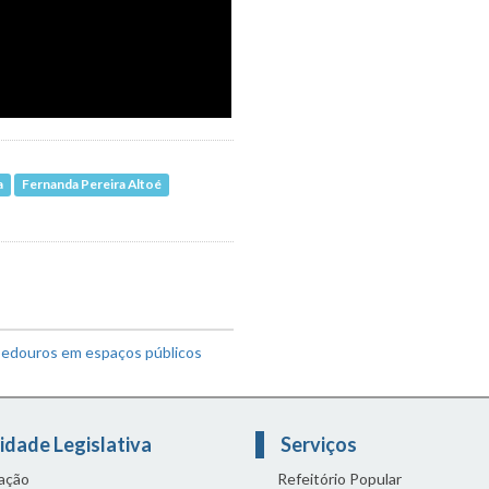
a
Fernanda Pereira Altoé
bedouros em espaços públicos
idade Legislativa
Serviços
lação
Refeitório Popular