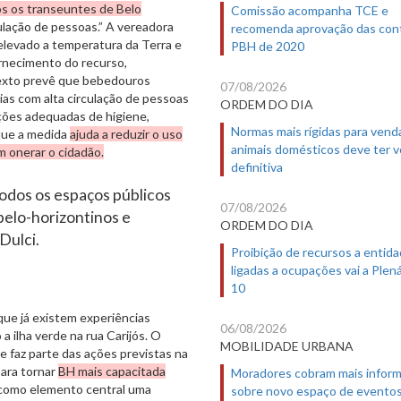
os os transeuntes de Belo
Comissão acompanha TCE e
ulação de pessoas.” A vereadora
recomenda aprovação das con
 elevado a temperatura da Terra e
PBH de 2020
rnecimento do recurso,
texto prevê que bebedouros
07/08/2026
ias com alta circulação de pessoas
ORDEM DO DIA
ções adequadas de higiene,
Normas mais rígidas para vend
que a medida
ajuda a reduzir o uso
animais domésticos deve ter 
m onerar o cidadão.
definitiva
todos os espaços públicos
07/08/2026
belo-horizontinos e
ORDEM DO DIA
Dulci.
Proibição de recursos a entid
ligadas a ocupações vai a Plená
10
que já existem experiências
06/08/2026
a ilha verde na rua Carijós. O
MOBILIDADE URBANA
e faz parte das ações previstas na
ara tornar
BH mais capacitada
Moradores cobram mais infor
 como elemento central uma
sobre novo espaço de evento