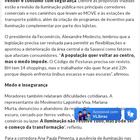
vender e consumir com segurança
. Dentre as propostas trazidas
estão a revisão da iluminação pública nos principais corredores
comerciais e nos caminhos que levam ao MOVE e às estações de
transporte público, além da criação de programas de incentivo para
iluminação complementar por parte dos lojistas.
O presidente da Fecomércio, Alexandre Modesto, lembrou que a
legislação precisa ser revisada para permitir as flexibilizações e
apontou a deterioração da área central e da Savassi como fatores
que afastam consumidores. “
A população quer voltar ao centro,
mas o medo impede.
O Código de Posturas precisa ser revisto.
BH tem 14 shoppings, mas o trabalhador não quer ficar até 22h
porque depois enfrenta ônibus escasso e ruas escuras”, afirmou.
Medo e insegurança
Moradores também relataram dificuldades cotidianas. A
representante do Movimento Lagoinha Viva, Mariana
Murta, denunciou o abandono da região. “Vivemos em um lugar
escuro, cercado por ferros-velhos, com furtos de cabos, sem
comércio ou lazer.
A iluminação não resolve tudo, mas pode ser
o começo da transformação
”, refletiu.
Para a corredora Ana Paula Pimenta, a ausência de iluminação nas