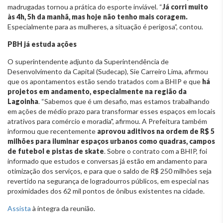
madrugadas tornou a prática do esporte inviável. “
Já corri muito
às 4h, 5h da manhã, mas hoje não tenho mais coragem.
Especialmente para as mulheres, a situação é perigosa”, contou.
PBH já estuda ações
O superintendente adjunto da Superintendência de
Desenvolvimento da Capital (Sudecap), Sie Carreiro Lima, afirmou
que os apontamentos estão sendo tratados com a BHIP e que
há
projetos em andamento, especialmente na região da
Lagoinha
. “Sabemos que é um desafio, mas estamos trabalhando
em ações de médio prazo para transformar esses espaços em locais
atrativos para comércio e moradia", afirmou. A Prefeitura também
informou que recentemente
aprovou aditivos na ordem de R$ 5
milhões para iluminar espaços urbanos como quadras, campos
de futebol e pistas de skate
. Sobre o contrato com a BHIP, foi
informado que estudos e conversas já estão em andamento para
otimização dos serviços, e para que o saldo de R$ 250 milhões seja
revertido na segurança de logradourros públicos, em especial nas
proximidades dos 62 mil pontos de ônibus existentes na cidade.
Assista
à íntegra da reunião.