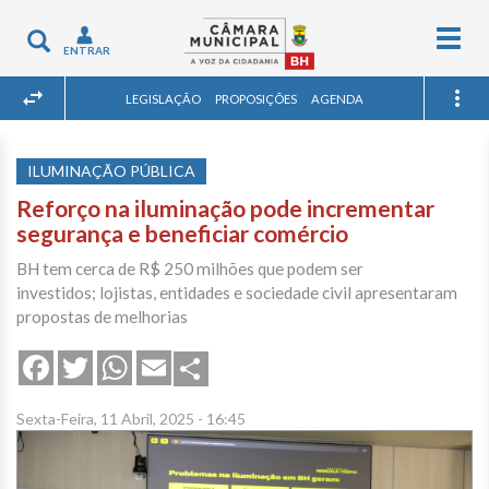
Togg
Toggle
ENTRAR
navig
navigation
LEGISLAÇÃO
PROPOSIÇÕES
AGENDA
ILUMINAÇÃO PÚBLICA
Reforço na iluminação pode incrementar
segurança e beneficiar comércio
BH tem cerca de R$ 250 milhões que podem ser
investidos; lojistas, entidades e sociedade civil apresentaram
propostas de melhorias
Share
Facebook
Twitter
WhatsApp
Email
Sexta-Feira, 11 Abril, 2025 - 16:45