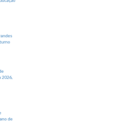
educação
grandes
 turno
de
 2026,
e
lano de