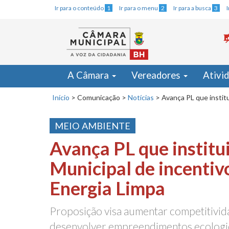
Ir para o conteúdo
1
Ir para o menu
2
Ir para a busca
3
A Câmara
Vereadores
Ativi
Início
>
Comunicação
>
Notícias
>
Avança PL que institu
MEIO AMBIENTE
Avança PL que institui
Municipal de incentiv
Energia Limpa
Proposição visa aumentar competitivida
desenvolver empreendimentos ecolog