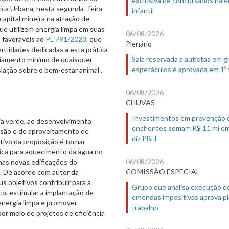
exclusiva de concursados na 
ca Urbana, nesta segunda -feira
infantil
capital mineira na atração de
 utilizem energia limpa em suas
06/08/2026
 favoráveis ao
PL 791/2023
, que
Plenário
entidades dedicadas a esta prática
Sala reservada a autistas em 
ciamento mínimo de quaisquer
espetáculos é aprovada em 1º
islação sobre o bem-estar animal .
06/08/2026
CHUVAS
Investimentos em prevenção 
ia verde, ao desenvolvimento
enchentes somam R$ 11 mi em
ersão e de aproveitamento de
diz PBH
tivo da proposição é tornar
rmica para aquecimento da água no
06/08/2026
as novas edificações do
COMISSÃO ESPECIAL
o. De acordo com autor da
s objetivos contribuir para a
Grupo que analisa execução d
co, estimular a implantação de
emendas impositivas aprova p
energia limpa e promover
trabalho
or meio de projetos de eficiência