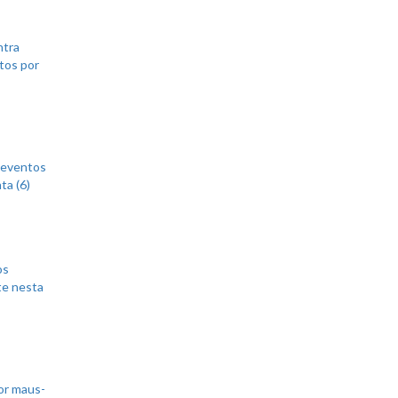
ntra
tos por
 eventos
ta (6)
os
te nesta
or maus-