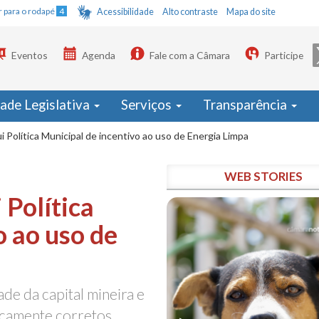
Ir para o rodapé
4
Acessibilidade
Alto contraste
Mapa do site
Eventos
Agenda
Fale com a Câmara
Participe
dade Legislativa
Serviços
Transparência
i Política Municipal de incentivo ao uso de Energia Limpa
WEB STORIES
 Política
o ao uso de
de da capital mineira e
icamente corretos