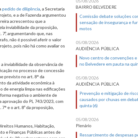
05/08/2026
BAIRRO BELVEDERE
a
pedido de diligência
, a Secretaria
projeto, e a de Fazenda argumentou
Comissão debate soluções co
ereira acrescentou que a
sensação de insegurança e fur
la inviabilidade da proposição,
motos
t. 7º, argumentando que, nas
fo, não é possível aferir o valor
05/08/2026
ojeto, pois não há como avaliar os
AUDIÊNCIA PÚBLICA
Novo centro de convenções e
no Belvedere em pauta na quin
 inviabilidade da observância de
ficação no processo de concessão
 previsto no art. 8° da
05/08/2026
nto da atividade econômica à
AUDIÊNCIA PÚBLICA
so de energia limpa nas edificações
Prevenção e mitigação de risc
 forma negativa o ambiente de
causados por chuvas em deba
ela aprovação do PL 743/2023, com
quinta (6)
7° e o art. 8º da proposição,
05/08/2026
Plenário
ireitos Humanos, Habitação,
to e Finanças Públicas antes de
Ressarcimento de despesas p