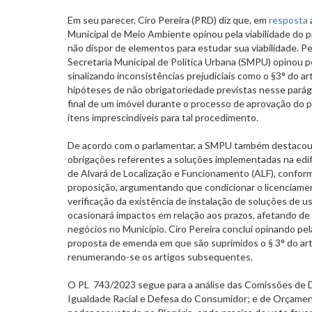
Em seu parecer, Ciro Pereira (PRD) diz que, em
resposta
Municipal de Meio Ambiente opinou pela viabilidade do 
não dispor de elementos para estudar sua viabilidade. P
Secretaria Municipal de Política Urbana (SMPU) opinou pe
sinalizando inconsistências prejudiciais como o §3° do ar
hipóteses de não obrigatoriedade previstas nesse parágra
final de um imóvel durante o processo de aprovação do pr
itens imprescindíveis para tal procedimento.
De acordo com o parlamentar, a SMPU também destacou a
obrigações referentes a soluções implementadas na edi
de Alvará de Localização e Funcionamento (ALF), conforme
proposição, argumentando que condicionar o licenciame
verificação da existência de instalação de soluções de u
ocasionará impactos em relação aos prazos, afetando de
negócios no Município. Ciro Pereira conclui opinando p
proposta de emenda em que são suprimidos o § 3° do art. 
renumerando-se os artigos subsequentes.
O PL 743/2023 segue para a análise das Comissões de D
Igualdade Racial e Defesa do Consumidor; e de Orçamen