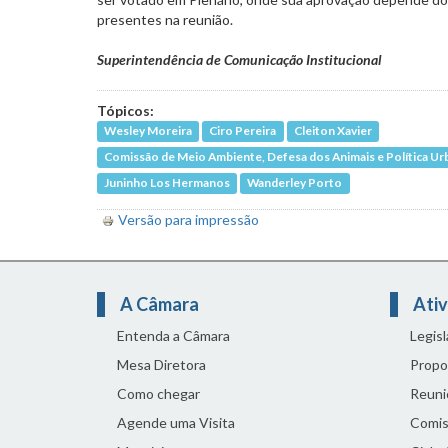
presentes na reunião.
Superintendência de Comunicação Institucional
Tópicos:
Wesley Moreira
Ciro Pereira
Cleiton Xavier
Comissão de Meio Ambiente, Defesa dos Animais e Política Ur
Juninho Los Hermanos
Wanderley Porto
Versão para impressão
A Câmara
Ativ
Entenda a Câmara
Legis
Mesa Diretora
Propo
Como chegar
Reuni
Agende uma Visita
Comis