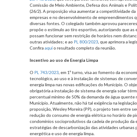
Comissão de Meio Ambiente, Defesa dos Animais e Políti
(26/2). A proposição visa aumentar a competitividade da 
empresas e no desenvolvimento de empreendimentos que
diversas fontes. O colegiado também aprovou pareceres
propõe o estímulo ao tiro esportivo, autorizando que as 
possam funcionar sem restrição de horários nem distan
outras atividades; e ao
PL 800/2023
, que aprimora a leg
Confira
aqui
o resultado completo da reunião.
Incentivo ao uso de Energia Limpa
O
PL 743/2023
, em 1º turno, visa ao fomento da econom
tecnológico, ao uso e à instalação de sistemas de conv
energia limpa nas novas edificações do Município. O obje
obrigatória a instalação de sistema de energia solar té
percentual mínimo de 50% da demanda de água quente n
Município. Atualmente, não há tal exigência na legislaçã
proposição, Wesley Moreira (PP), o projeto tem entre seu
redução do consumo de energia elétrica no horário de pi
condomínios socioprodutivos da cadeia de produção da 
estratégias de descarbonização das atividades urbanas p
energética e uso de energia limpa.