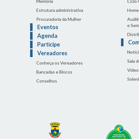
Memória
Ciclo
Estrutura administrativa
Home
Procuradoria da Mulher
Audiên
e Sem
Eventos
Distri
Agenda
Com
Participe
Notíci
Vereadores
Sala 
Conheça os Vereadores
Vídeo
Bancadas e Blocos
Solen
Conselhos