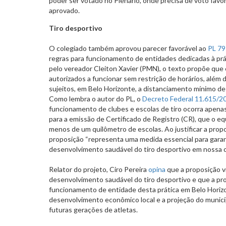
poder ser votado no Plenário, onde precisa de voto favo
aprovado.
Tiro desportivo
O colegiado também aprovou parecer favorável ao
PL 7
regras para funcionamento de entidades dedicadas à prát
pelo vereador Cleiton Xavier (PMN), o texto propõe qu
autorizados a funcionar sem restrição de horários, além
sujeitos, em Belo Horizonte, a distanciamento mínimo de
Como lembra o autor do PL, o
Decreto Federal 11.615/2
funcionamento de clubes e escolas de tiro ocorra apena
para a emissão de Certificado de Registro (CR), que o e
menos de um quilômetro de escolas. Ao justificar a propo
proposição “representa uma medida essencial para garant
desenvolvimento saudável do tiro desportivo em nossa c
Relator do projeto, Ciro Pereira
opina
que a proposição vi
desenvolvimento saudável do tiro desportivo e que a pr
funcionamento de entidade desta prática em Belo Horizo
desenvolvimento econômico local e a projeção do municíp
futuras gerações de atletas.