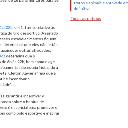
rável de 28 parlamentares para ser
tratos a animais é aprovado e
definitivo
Todas as notícias
91/2023
, em 1º turno, relativo às
ica do tiro desportivo. Assinado
e esses estabelecimentos fiquem
 de determinar que eles não estão
 quaisquer outras atividades.
023
determina que o
s de 6h às 22h, bem como exige,
quipamento não esteja instalado a
sta, Cleiton Xavier afirma que a
ir e incentivar o
idade”.
sa garantir e incentivar o
oposta sobre o horário de
nte é essencial para promover o
io como polo esportivo e inspirar