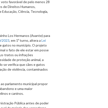
o voto favorável de pelo menos 28
es de Direitos Humanos,
e Educação, Ciência, Tecnologia,
ninho Los Hermanos (Avante) para
0/2023
, em 1º turno, altera a
Lei
 e gatos no município. O projeto
imal o fato de ele estar em posse
us-tratos ou infrações
ssidade de proteção animal, a
o se verifica que cães e gatos
uação de violência, contaminados
e ao parlamento municipal propor
 abandono e uma maior
linos e caninos.
istração Pública antes de poder
aval da maioria dos vereadores