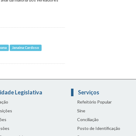
bana
Janaina Cardoso
idade Legislativa
Serviços
lação
Refeitório Popular
sições
Sine
ões
Conciliação
sões
Posto de Identificação