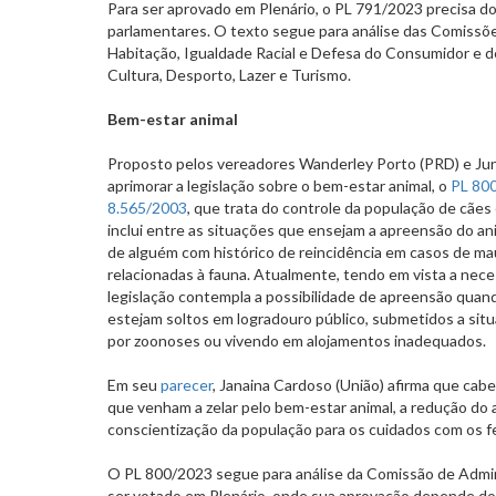
Para ser aprovado em Plenário, o PL 791/2023 precisa d
parlamentares. O texto segue para análise das Comissõ
Habitação, Igualdade Racial e Defesa do Consumidor e d
Cultura, Desporto, Lazer e Turismo.
Bem-estar animal
Proposto pelos vereadores Wanderley Porto (PRD) e Ju
aprimorar a legislação sobre o bem-estar animal, o
PL 80
8.565/2003
, que trata do controle da população de cães
inclui entre as situações que ensejam a apreensão do an
de alguém com histórico de reincidência em casos de ma
relacionadas à fauna. Atualmente, tendo em vista a nece
legislação contempla a possibilidade de apreensão quand
estejam soltos em logradouro público, submetidos a sit
por zoonoses ou vivendo em alojamentos inadequados.
Em seu
parecer
, Janaina Cardoso (União) afirma que cab
que venham a zelar pelo bem-estar animal, a redução do
conscientização da população para os cuidados com os fe
O PL 800/2023 segue para análise da Comissão de Admin
ser votado em Plenário, onde sua aprovação depende do 