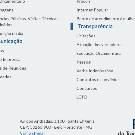
 Orçamentário
Procon
nagens
Internet Popular
cias Públicas, Visitas Técnicas
Ponto de atendimento à mulhe
inários
Transparência
buição do dia
Licitações
unicação
Atuação dos vereadores
as
Execução Orçamentária
de Imprensa
Pessoal
s de Reuniões
Verba Indenizatória
idades
Contratos e convênios
Concursos
LGPD
Av. dos Andradas, 3.100 - Santa Efigênia
CEP: 30260-900 - Belo Horizonte - MG
Como chegar