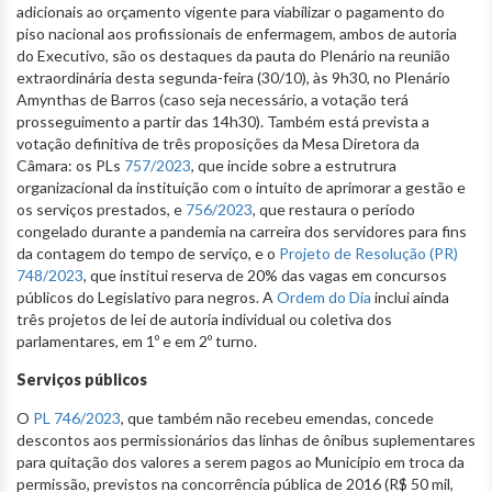
adicionais ao orçamento vigente para viabilizar o pagamento do
piso nacional aos profissionais de enfermagem, ambos de autoria
do Executivo, são os destaques da pauta do Plenário na reunião
extraordinária desta segunda-feira (30/10), às 9h30, no Plenário
Amynthas de Barros (caso seja necessário, a votação terá
prosseguimento a partir das 14h30). Também está prevista a
votação definitiva de três proposições da Mesa Diretora da
Câmara: os PLs
757/2023
, que incide sobre a estrutrura
organizacional da instituição com o intuito de aprimorar a gestão e
os serviços prestados, e
756/2023
, que restaura o período
congelado durante a pandemia na carreira dos servidores para fins
da contagem do tempo de serviço, e o
Projeto de Resolução (PR)
748/2023
, que institui reserva de 20% das vagas em concursos
públicos do Legislativo para negros. A
Ordem do Dia
inclui ainda
três projetos de lei de autoria individual ou coletiva dos
parlamentares, em 1º e em 2º turno.
Serviços públicos
O
PL 746/2023
, que também não recebeu emendas, concede
descontos aos permissionários das linhas de ônibus suplementares
para quitação dos valores a serem pagos ao Município em troca da
permissão, previstos na concorrência pública de 2016 (R$ 50 mil,