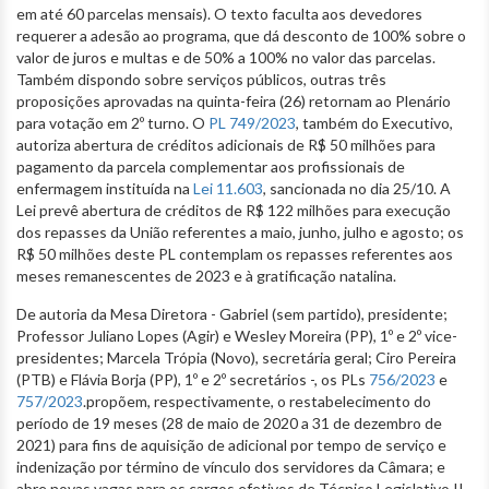
em até 60 parcelas mensais). O texto faculta aos devedores
requerer a adesão ao programa, que dá desconto de 100% sobre o
valor de juros e multas e de 50% a 100% no valor das parcelas.
Também dispondo sobre serviços públicos, outras três
proposições aprovadas na quinta-feira (26) retornam ao Plenário
para votação em 2º turno. O
PL 749/2023
, também do Executivo,
autoriza abertura de créditos adicionais de R$ 50 milhões para
pagamento da parcela complementar aos profissionais de
enfermagem instituída na
Lei 11.603
, sancionada no dia 25/10. A
Lei prevê abertura de créditos de R$ 122 milhões para execução
dos repasses da União referentes a maio, junho, julho e agosto; os
R$ 50 milhões deste PL contemplam os repasses referentes aos
meses remanescentes de 2023 e à gratificação natalina.
De autoria da Mesa Diretora - Gabriel (sem partido), presidente;
Professor Juliano Lopes (Agir) e Wesley Moreira (PP), 1º e 2º vice-
presidentes; Marcela Trópia (Novo), secretária geral; Ciro Pereira
(PTB) e Flávia Borja (PP), 1º e 2º secretários -, os PLs
756/2023
e
757/2023
.propõem, respectivamente, o restabelecimento do
período de 19 meses (28 de maio de 2020 a 31 de dezembro de
2021) para fins de aquisição de adicional por tempo de serviço e
indenização por término de vínculo dos servidores da Câmara; e
abre novas vagas para os cargos efetivos de Técnico Legislativo II,