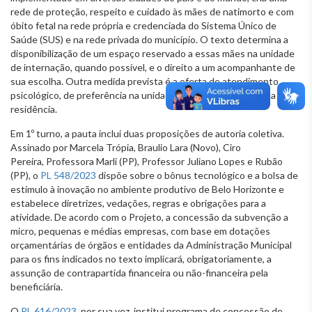
rede de proteção, respeito e cuidado às mães de natimorto e com
óbito fetal na rede própria e credenciada do Sistema Único de
Saúde (SUS) e na rede privada do município. O texto determina a
disponibilização de um espaço reservado a essas mães na unidade
de internação, quando possível, e o direito a um acompanhante de
sua escolha. Outra medida prevista é a oferta de atendimento
psicológico, de preferência na unidade de saúde mais próxima da
residência.
Em 1º turno, a pauta inclui duas proposições de autoria coletiva.
Assinado por Marcela Trópia, Braulio Lara (Novo), Ciro
Pereira, Professora Marli (PP), Professor Juliano Lopes e Rubão
(PP), o
PL 548/2023
dispõe sobre o bônus tecnológico e a bolsa de
estímulo à inovação no ambiente produtivo de Belo Horizonte e
estabelece diretrizes, vedações, regras e obrigações para a
atividade. De acordo com o Projeto, a concessão da subvenção a
micro, pequenas e médias empresas, com base em dotações
orçamentárias de órgãos e entidades da Administração Municipal
para os fins indicados no texto implicará, obrigatoriamente, a
assunção de contrapartida financeira ou não-financeira pela
beneficiária.
O
PL 616/2023
, por sua vez, institui programa de concessão de