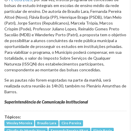
bolsas de estudo integrais em escolas de ensino médio da rede
particular de ensino. De autoria de Braulio Lara, Fernanda Pereira
Altoé (Novo), Flávia Borja (PP), Henrique Braga (PSDB), Irlan Melo
(Patri), Jorge Santos (Republicanos), Marcela Trópia, Marcos
Crispim (Pode), Professor Juliano Lopes, Reinaldo Gomes Preto
Sacolão (MDB) e Wanderley Porto (Patri), a proposta tem o objetivo
de possibilitar a alunos concluintes da rede pública municipal a
oportunidade de prosseguir os estudos em instituições privadas.
Para viabilizar o programa, o Município poderá compensar, em sua
totalidade, o valor do Imposto Sobre Serviços de Qualquer
Natureza (ISSQN) dos estabelecimentos participantes,
correspondente ao montante das bolsas concedidas.
Se as pautas não forem esgotadas na parte da manhã, será
realizada outra reunião às 14h30, também no Plenário Amynthas de
Barros.
Superintendência de Comunicação Institucional
Tópicos:
Wesley Moreira
Braulio Lara
Ciro Pereira
Cláudio do Mundo Novo
Fernanda Pereira Altoé
Flávia Borja