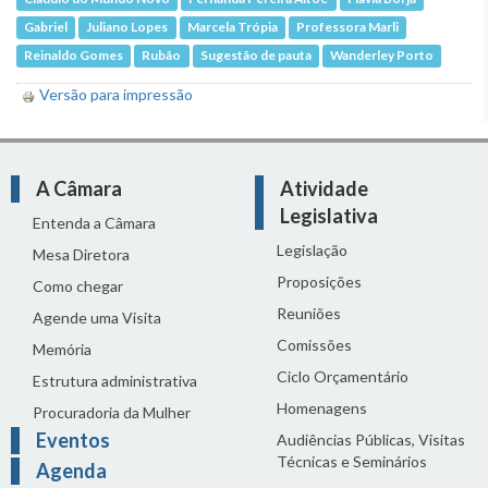
Gabriel
Juliano Lopes
Marcela Trópia
Professora Marli
Reinaldo Gomes
Rubão
Sugestão de pauta
Wanderley Porto
Versão para impressão
A Câmara
Atividade
Legislativa
Entenda a Câmara
Legislação
Mesa Diretora
Proposições
Como chegar
Reuniões
Agende uma Visita
Comissões
Memória
Ciclo Orçamentário
Estrutura administrativa
Homenagens
Procuradoria da Mulher
Eventos
Audiências Públicas, Visitas
Técnicas e Seminários
Agenda