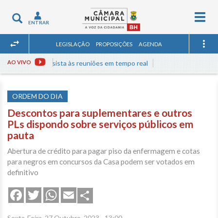
Togg
Toggle
ENTRAR
navig
navigation
LEGISLAÇÃO
PROPOSIÇÕES
AGENDA
AO VIVO
Assista às reuniões em tempo real
ORDEM DO DIA
Descontos para suplementares e outros
PLs dispondo sobre serviços públicos em
pauta
Abertura de crédito para pagar piso da enfermagem e cotas
para negros em concursos da Casa podem ser votados em
definitivo
Share
Facebook
Twitter
WhatsApp
Email
Sexta-Feira, 27 Outubro, 2023 - 13:00