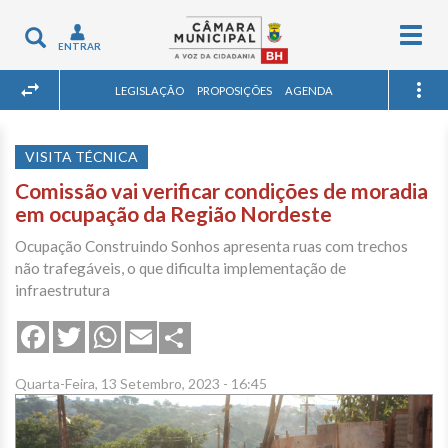
Togg
Toggle
ENTRAR
navig
navigation
LEGISLAÇÃO
PROPOSIÇÕES
AGENDA
VISITA TÉCNICA
Comissão vai verificar condições de moradia
em ocupação da Região Nordeste
Ocupação Construindo Sonhos apresenta ruas com trechos
não trafegáveis, o que dificulta implementação de
infraestrutura
Share
Facebook
Twitter
WhatsApp
Email
Quarta-Feira, 13 Setembro, 2023 - 16:45