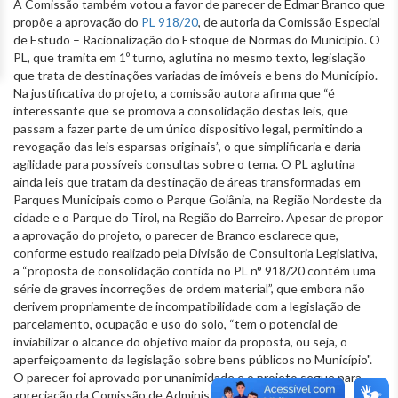
A Comissão também votou a favor de parecer de Edmar Branco que
propõe a aprovação do
PL 918/20
, de autoria da Comissão Especial
de Estudo – Racionalização do Estoque de Normas do Município. O
PL, que tramita em 1º turno, aglutina no mesmo texto, legislação
que trata de destinações variadas de imóveis e bens do Município.
Na justificativa do projeto, a comissão autora afirma que “é
interessante que se promova a consolidação destas leis, que
passam a fazer parte de um único dispositivo legal, permitindo a
revogação das leis esparsas originais”, o que simplificaria e daria
agilidade para possíveis consultas sobre o tema. O PL aglutina
ainda leis que tratam da destinação de áreas transformadas em
Parques Municipais como o Parque Goiânia, na Região Nordeste da
cidade e o Parque do Tirol, na Região do Barreiro. Apesar de propor
a aprovação do projeto, o parecer de Branco esclarece que,
conforme estudo realizado pela Divisão de Consultoria Legislativa,
a “proposta de consolidação contida no PL n° 918/20 contém uma
série de graves incorreções de ordem material”, que embora não
derivem propriamente de incompatibilidade com a legislação de
parcelamento, ocupação e uso do solo, “tem o potencial de
inviabilizar o alcance do objetivo maior da proposta, ou seja, o
aperfeiçoamento da legislação sobre bens públicos no Município".
O parecer foi aprovado por unanimidade e o projeto segue para
apreciação da Comissão de Administração Pública.