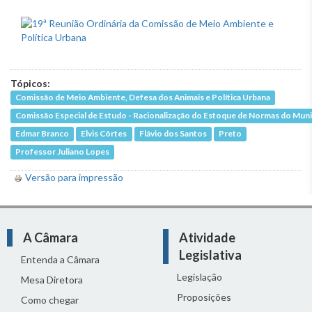
Tópicos:
Comissão de Meio Ambiente, Defesa dos Animais e Política Urbana
Comissão Especial de Estudo - Racionalização do Estoque de Normas do Muni
Edmar Branco
Elvis Côrtes
Flávio dos Santos
Preto
Professor Juliano Lopes
Versão para impressão
A Câmara
Atividade
Legislativa
Entenda a Câmara
Legislação
Mesa Diretora
Proposições
Como chegar