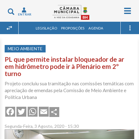
Togg
Toggle
ENTRAR
navig
navigation
LEGISLAÇÃO
PROPOSIÇÕES
AGENDA
MEIO AMBIENTE
PL que permite instalar bloqueador de ar
em hidrômetro pode ir à Plenário em 2º
turno
Projeto concluiu sua tramitação nas comissões temáticas com
apreciação de emendas pela Comissão de Meio Ambiente e
Política Urbana
Share
Facebook
Twitter
WhatsApp
Email
Segunda-Feira, 3 Agosto, 2020 - 15:30