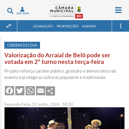
Togg
Toggle
ENTRAR
navig
navigation
LEGISLAÇÃO
PROPOSIÇÕES
AGENDA
ORDEM DO DIA
Valorização do Arraial de Belô pode ser
votada em 2º turno nesta terça-feira
Projeto reforça caráter público, gratuito e democrático do
evento e protege as culturas populares e tradicionais
Share
Facebook
Twitter
WhatsApp
Email
Segunda-Feira, 15 Junho, 2026 - 18:30