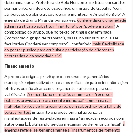
determina que a Prefeitura de Belo Horizonte institua, em caráter
permanente, em decreto especifico, um grupo de trabalho “com
atribuições de planejar, coordenar e monitorar o Arraial de Belô”. A
emenda de Bruno Miranda, por sua vez,
confere discricionariedade
administrativa ao substituir “instituirá” por “poderá instituir”
. A
composição do grupo, que no texto original é determinada
(“comporão o grupo de trabalho”), passa, no substitutivo, a ser
facultativa (“poderá ser composto"), conferindo
mais flexibilidade
ao gestor público para articular a participação de diferentes
secretarias e da sociedade civil.
Financiamento
A proposta original prevê que os recursos orçamentários
municipais sejam utilizados “caso os editais de patrocínio não sejam
efetivos ou não alcancem o orçamento suficiente para sua
viabilização”.
A emenda, ao contrário, enumera os “recursos
públicos previstos no orçamento municipal” como uma das
múltiplas fontes de financiamento, sem subordiná-los à falha de
outras fontes.
Enquanto o projeto original autoriza as
manifestações de festividades juninas a “arrecadar recursos com
autonomia [...], utilizando-se dos mecanismos de renúncia fiscal”,
a
emenda refere-se genericamente a “instrumentos de fomento