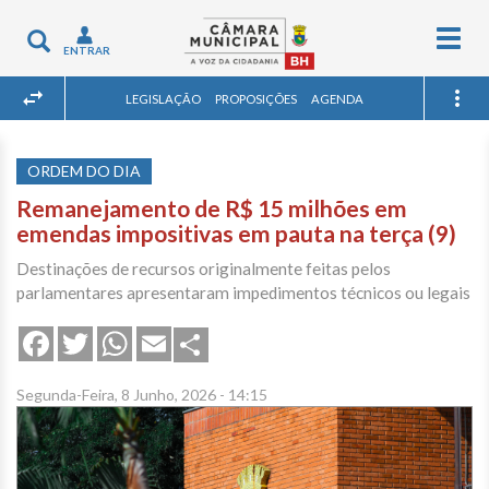
Togg
Toggle
ENTRAR
navig
navigation
LEGISLAÇÃO
PROPOSIÇÕES
AGENDA
ORDEM DO DIA
Remanejamento de R$ 15 milhões em
emendas impositivas em pauta na terça (9)
Destinações de recursos originalmente feitas pelos
parlamentares apresentaram impedimentos técnicos ou legais
Share
Facebook
Twitter
WhatsApp
Email
Segunda-Feira, 8 Junho, 2026 - 14:15