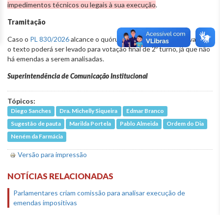
impedimentos técnicos ou legais à sua execução
.
Tramitação
Caso o
PL 830/2026
alcance o quórum necessário para aprovação,
o texto poderá ser levado para votação final de 2º turno, já que não
há emendas a serem analisadas.
Superintendência de Comunicação Institucional
Tópicos:
Diego Sanches
Dra. Michelly Siqueira
Edmar Branco
Sugestão de pauta
Marilda Portela
Pablo Almeida
Ordem do Dia
Neném da Farmácia
Versão para impressão
NOTÍCIAS RELACIONADAS
Parlamentares criam comissão para analisar execução de
emendas impositivas