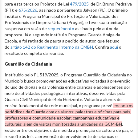
para esta terça os Projetos de Lei
479/2025
, de Dr. Bruno Pedralva
(PT); e
675/2026
, assinado por Sargento Jalyson (PL). O primeiro
institui o Programa Municipal de Proteção e Valorização dos
Profissionais de Limpeza Urbana (Progari), e teve sua tramitação
suspensa em razão de
requerimento
assinado pelo autor da
proposta. Já o segundo institui o Programa Guarda Amiga da
Escola, e foi retirado de pauta a pedido do autor, que fez uso
do
artigo 142 do Regimento Interno da CMBH
. Confira
aqui
o
resultado completo da reunião.
Guardião da Cidadania
Instituído pelo PL 519/2025, o Programa Guardião da Cidadania no
Município busca promover ações educativas voltadas à prevenção
do uso de drogas e da violência entre crianças e adolescentes por
meio de atividades pedagógicas interativas, desenvolvidas pela
Guarda Civil Municipal de Belo Horizonte. Voltado a alunos do
ensino fundamental da rede municipal, o programa prevê
encontros
periódicos da Guarda com os alunos; palestras e oficinas para pais,
professores e comunidade escolar; campanhas educativas e
culturais; além de visitas monitoradas a unidades da GCM-BH
.
Estão entre os objetivos da medida a promoção da cultura de paz, o
respeito às leis, a prevenção do envolvimento de crianças e