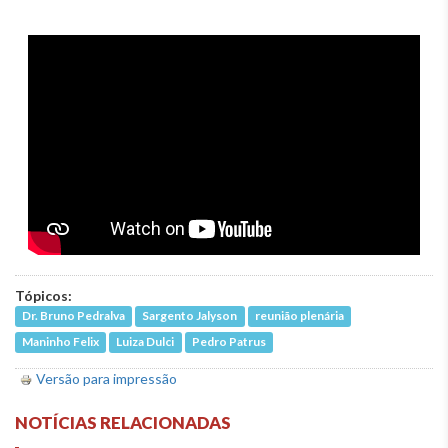
Tópicos:
Dr. Bruno Pedralva
Sargento Jalyson
reunião plenária
Maninho Felix
Luiza Dulci
Pedro Patrus
Versão para impressão
NOTÍCIAS RELACIONADAS