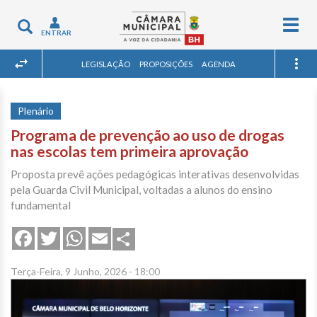
Togg
Toggle
ENTRAR
navig
navigation
LEGISLAÇÃO
PROPOSIÇÕES
AGENDA
Plenário
Programa de prevenção ao uso de drogas
nas escolas tem primeira aprovação
Proposta prevê ações pedagógicas interativas desenvolvidas
pela Guarda Civil Municipal, voltadas a alunos do ensino
fundamental
Share
Facebook
Twitter
WhatsApp
Email
Terça-Feira, 9 Junho, 2026 - 18:00