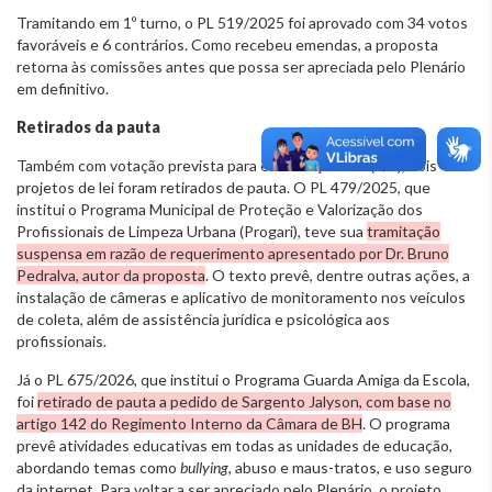
Tramitando em 1º turno, o PL 519/2025 foi aprovado com 34 votos
favoráveis e 6 contrários. Como recebeu emendas, a proposta
retorna às comissões antes que possa ser apreciada pelo Plenário
em definitivo.
Retirados da pauta
Também com votação prevista para esta terça-feira (9/6), dois
projetos de lei foram retirados de pauta. O PL 479/2025, que
institui o Programa Municipal de Proteção e Valorização dos
Profissionais de Limpeza Urbana (Progari), teve sua
tramitação
suspensa em razão de requerimento apresentado por Dr. Bruno
Pedralva, autor da proposta
. O texto prevê, dentre outras ações, a
instalação de câmeras e aplicativo de monitoramento nos veículos
de coleta, além de assistência jurídica e psicológica aos
profissionais.
Já o PL 675/2026, que institui o Programa Guarda Amiga da Escola,
foi
retirado de pauta a pedido de Sargento Jalyson, com base no
artigo 142 do Regimento Interno da Câmara de BH
. O programa
prevê atividades educativas em todas as unidades de educação,
abordando temas como
bullying
, abuso e maus-tratos, e uso seguro
da internet. Para voltar a ser apreciado pelo Plenário, o projeto