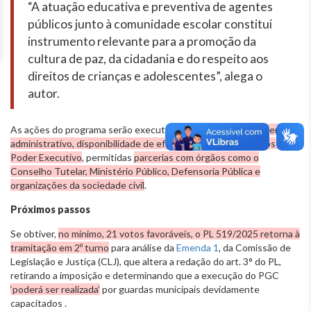
“A atuação educativa e preventiva de agentes
públicos junto à comunidade escolar constitui
instrumento relevante para a promoção da
cultura de paz, da cidadania e do respeito aos
direitos de crianças e adolescentes”, alega o
autor.
As ações do programa serão executadas conforme
planejamento
administrativo, disponibilidade de efetivo e critérios definidos pelo
Poder Executivo
, permitidas
parcerias com órgãos como o
Conselho Tutelar, Ministério Público, Defensoria Pública e
organizações da sociedade civil
.
Próximos passos
Se obtiver,
no mínimo, 21 votos favoráveis, o PL 519/2025 retorna à
tramitação em 2º turno
para análise da
Emenda 1
, da Comissão de
Legislação e Justiça (CLJ), que altera a redação do art. 3° do PL,
retirando a imposição e determinando que a execução do PGC
‘poderá ser realizada’
por guardas municipais devidamente
capacitados .