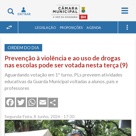
Togg
Toggle
ENTRAR
navig
navigation
LEGISLAÇÃO
PROPOSIÇÕES
AGENDA
ORDEM DO DIA
Prevenção à violência e ao uso de drogas
nas escolas pode ser votada nesta terça (9)
Aguardando votação em 1º turno, PLs preveem atividades
educativas da Guarda Municipal voltadas a alunos, pais e
professores
Share
Facebook
Twitter
WhatsApp
Email
Segunda-Feira, 8 Junho, 2026 - 17:30