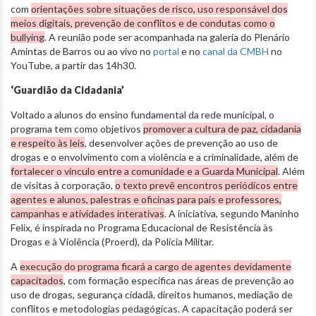
com
orientações sobre situações de risco, uso responsável dos
meios digitais, prevenção de conflitos e de condutas como o
bullying
. A reunião pode ser acompanhada na galeria do Plenário
Amintas de Barros ou ao vivo no
portal
e no
canal da CMBH
no
YouTube, a partir das 14h30.
‘Guardião da Cidadania’
Voltado a alunos do ensino fundamental da rede municipal, o
programa tem como objetivos
promover a cultura de paz, cidadania
e respeito às leis
, desenvolver ações de prevenção ao uso de
drogas e o envolvimento com a violência e a criminalidade, além de
fortalecer o vínculo entre a comunidade e a Guarda Municipal
. Além
de visitas à corporação,
o texto prevê encontros periódicos entre
agentes e alunos, palestras e oficinas para pais e professores,
campanhas e atividades interativas
. A iniciativa, segundo Maninho
Felix, é inspirada no Programa Educacional de Resistência às
Drogas e à Violência (Proerd), da Polícia Militar.
A
execução do programa ficará a cargo de agentes devidamente
capacitados
, com formação específica nas áreas de prevenção ao
uso de drogas, segurança cidadã, direitos humanos, mediação de
conflitos e metodologias pedagógicas. A capacitação poderá ser