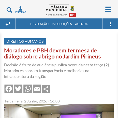
Togg
Toggle
ENTRAR
navig
navigation
LEGISLAÇÃO
PROPOSIÇÕES
AGENDA
DIREITOS HUMANOS
Moradores e PBH devem ter mesa de
diálogo sobre abrigo no Jardim Pirineus
Decisão é fruto de audiência pública ocorrida nesta terça (2).
Moradores cobram transparência e melhorias na
infraestrutura da região
Share
Facebook
Twitter
WhatsApp
Email
Terça-Feira, 2 Junho, 2026 - 16:00