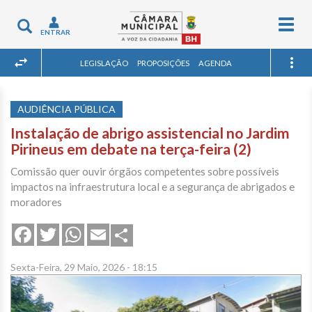
Togg
Toggle
ENTRAR
navig
navigation
LEGISLAÇÃO
PROPOSIÇÕES
AGENDA
AUDIÊNCIA PÚBLICA
Instalação de abrigo assistencial no Jardim
Pirineus em debate na terça-feira (2)
Comissão quer ouvir órgãos competentes sobre possíveis
impactos na infraestrutura local e a segurança de abrigados e
moradores
Share
Facebook
Twitter
WhatsApp
Email
Sexta-Feira, 29 Maio, 2026 - 18:15