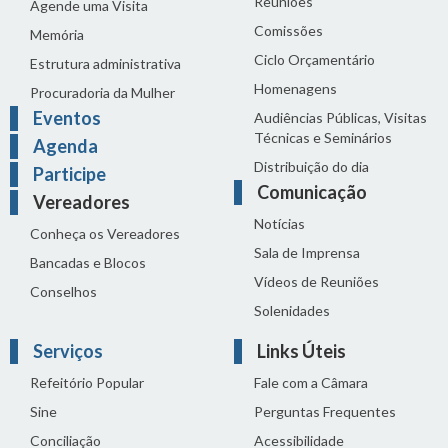
Reuniões
Agende uma Visita
Comissões
Memória
Ciclo Orçamentário
Estrutura administrativa
Homenagens
Procuradoria da Mulher
Eventos
Audiências Públicas, Visitas
Técnicas e Seminários
Agenda
Distribuição do dia
Participe
Comunicação
Vereadores
Notícias
Conheça os Vereadores
Sala de Imprensa
Bancadas e Blocos
Vídeos de Reuniões
Conselhos
Solenidades
Serviços
Links Úteis
Refeitório Popular
Fale com a Câmara
Sine
Perguntas Frequentes
Conciliação
Acessibilidade