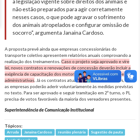
a legislação vigente sobre direitos dos animais e
não estão preparados para agir corretamente
nesses casos, o que pode agravar o sofrimento
dos animais atropelados e configurar omissão de
socorro”, argumenta Janaina Cardoso.
A proposta prevê ainda que empresas concessionárias do
transporte coletivo apresentem relatórios anuais comprovando a
realização dos treinamentos.
Caso o projeto seja aprovado e vire
lei, novos contratos e renovações de concessão deverão incluir a
exigência de capacitação dos motoristas, sob pena de sanções
administrativas
. Já os contratos atuais não serão modificados, mas
as empresas poderão aderir voluntariamente às medidas previstas
no texto. Para ser aprovado e seguir tramitação em 2º turno, o PL
precisa de votos favoráveis da maioria dos vereadores presentes.
Superintendência de Comunicação Institucional
Tópicos:
Arruda
Janaina Cardoso
reunião plenária
Sugestão de pauta