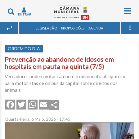
Togg
Toggle
ENTRAR
navig
navigation
LEGISLAÇÃO
PROPOSIÇÕES
AGENDA
ORDEM DO DIA
Prevenção ao abandono de idosos em
hospitais em pauta na quinta (7/5)
Vereadores podem votar também treinamento obrigatório
para motoristas de ônibus da capital sobre direitos dos
animais
Share
Facebook
Twitter
WhatsApp
Email
Quarta-Feira, 6 Maio, 2026 - 17:45