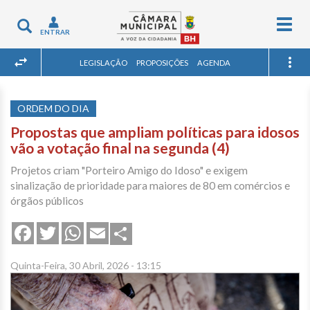
Togg
Toggle
ENTRAR
navig
navigation
LEGISLAÇÃO
PROPOSIÇÕES
AGENDA
ORDEM DO DIA
Propostas que ampliam políticas para idosos
vão a votação final na segunda (4)
Projetos criam "Porteiro Amigo do Idoso" e exigem
sinalização de prioridade para maiores de 80 em comércios e
órgãos públicos
Share
Facebook
Twitter
WhatsApp
Email
Quinta-Feira, 30 Abril, 2026 - 13:15