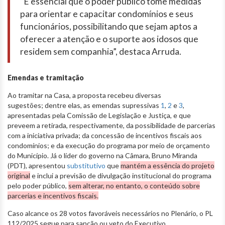
“É essencial que o poder público tome medidas
para orientar e capacitar condomínios e seus
funcionários, possibilitando que sejam aptos a
oferecer a atenção e o suporte aos idosos que
residem sem companhia”, destaca Arruda.
Emendas e tramitação
Ao tramitar na Casa, a proposta recebeu diversas
sugestões; dentre elas, as emendas supressivas
1
,
2
e
3
,
apresentadas pela Comissão de Legislação e Justiça, e que
preveem a retirada, respectivamente, da possibilidade de parcerias
com a iniciativa privada; da concessão de incentivos fiscais aos
condomínios; e da execução do programa por meio de orçamento
do Município. Já o líder do governo na Câmara, Bruno Miranda
(PDT), apresentou
substitutivo
que
mantém a essência do projeto
original
e inclui a previsão de divulgação institucional do programa
pelo poder público,
sem alterar, no entanto, o conteúdo sobre
parcerias e incentivos fiscais.
Caso alcance os 28 votos favoráveis necessários no Plenário, o PL
112/2025 segue para sanção ou veto do Executivo.